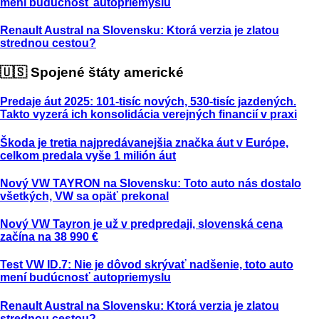
mení budúcnosť autopriemyslu
Renault Austral na Slovensku: Ktorá verzia je zlatou
strednou cestou?
🇺🇸 Spojené štáty americké
Predaje áut 2025: 101-tisíc nových, 530-tisíc jazdených.
Takto vyzerá ich konsolidácia verejných financií v praxi
Škoda je tretia najpredávanejšia značka áut v Európe,
celkom predala vyše 1 milión áut
Nový VW TAYRON na Slovensku: Toto auto nás dostalo
všetkých, VW sa opäť prekonal
Nový VW Tayron je už v predpredaji, slovenská cena
začína na 38 990 €
Test VW ID.7: Nie je dôvod skrývať nadšenie, toto auto
mení budúcnosť autopriemyslu
Renault Austral na Slovensku: Ktorá verzia je zlatou
strednou cestou?