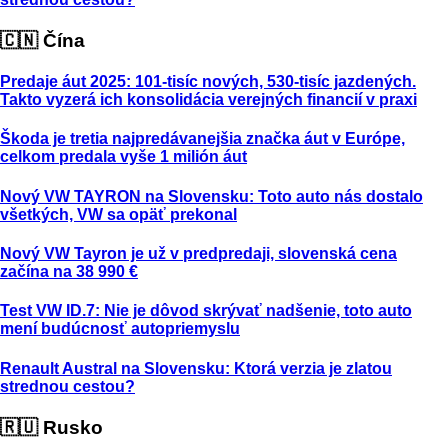
🇨🇳 Čína
Predaje áut 2025: 101-tisíc nových, 530-tisíc jazdených.
Takto vyzerá ich konsolidácia verejných financií v praxi
Škoda je tretia najpredávanejšia značka áut v Európe,
celkom predala vyše 1 milión áut
Nový VW TAYRON na Slovensku: Toto auto nás dostalo
všetkých, VW sa opäť prekonal
Nový VW Tayron je už v predpredaji, slovenská cena
začína na 38 990 €
Test VW ID.7: Nie je dôvod skrývať nadšenie, toto auto
mení budúcnosť autopriemyslu
Renault Austral na Slovensku: Ktorá verzia je zlatou
strednou cestou?
🇷🇺 Rusko