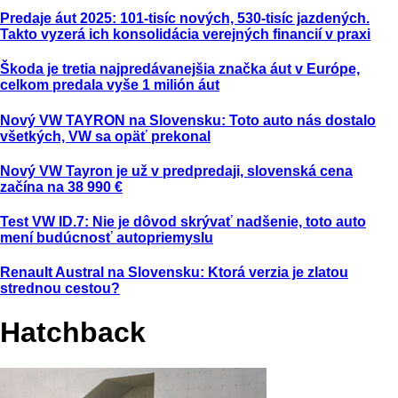
Predaje áut 2025: 101-tisíc nových, 530-tisíc jazdených.
Takto vyzerá ich konsolidácia verejných financií v praxi
Škoda je tretia najpredávanejšia značka áut v Európe,
celkom predala vyše 1 milión áut
Nový VW TAYRON na Slovensku: Toto auto nás dostalo
všetkých, VW sa opäť prekonal
Nový VW Tayron je už v predpredaji, slovenská cena
začína na 38 990 €
Test VW ID.7: Nie je dôvod skrývať nadšenie, toto auto
mení budúcnosť autopriemyslu
Renault Austral na Slovensku: Ktorá verzia je zlatou
strednou cestou?
Hatchback