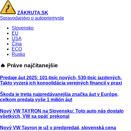
ZÁKRUTA.SK
Spravodajstvo o autopriemysle
Slovensko
EÚ
USA
Čína
ECO
Rusko
🔥 Práve najčítanejšie
Predaje áut 2025: 101-tisíc nových, 530-tisíc jazdených.
Takto vyzerá ich konsolidácia verejných financií v praxi
Škoda je tretia najpredávanejšia značka áut v Európe,
celkom predala vyše 1 milión áut
Nový VW TAYRON na Slovensku: Toto auto nás dostalo
všetkých, VW sa opäť prekonal
Nový VW Tayron je už v predpredaji, slovenská cena