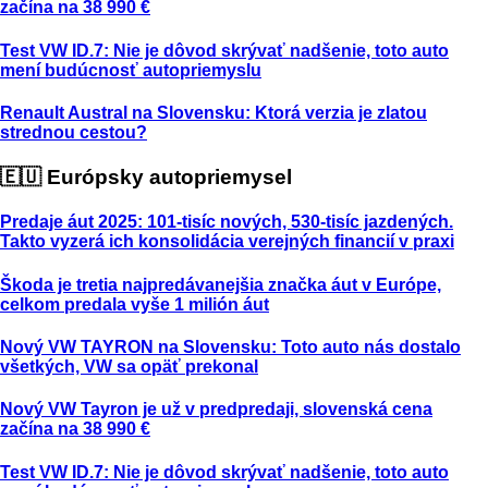
začína na 38 990 €
Test VW ID.7: Nie je dôvod skrývať nadšenie, toto auto
mení budúcnosť autopriemyslu
Renault Austral na Slovensku: Ktorá verzia je zlatou
strednou cestou?
🇪🇺 Európsky autopriemysel
Predaje áut 2025: 101-tisíc nových, 530-tisíc jazdených.
Takto vyzerá ich konsolidácia verejných financií v praxi
Škoda je tretia najpredávanejšia značka áut v Európe,
celkom predala vyše 1 milión áut
Nový VW TAYRON na Slovensku: Toto auto nás dostalo
všetkých, VW sa opäť prekonal
Nový VW Tayron je už v predpredaji, slovenská cena
začína na 38 990 €
Test VW ID.7: Nie je dôvod skrývať nadšenie, toto auto