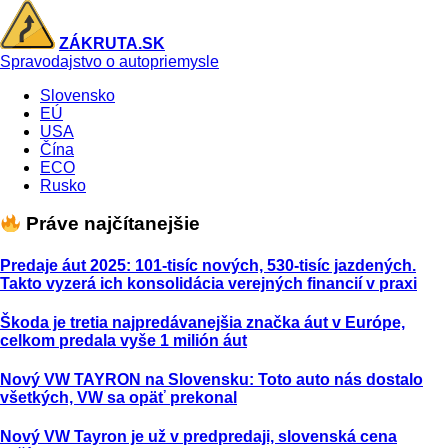
ZÁKRUTA.SK
Spravodajstvo o autopriemysle
Slovensko
EÚ
USA
Čína
ECO
Rusko
Práve najčítanejšie
Predaje áut 2025: 101-tisíc nových, 530-tisíc jazdených.
Takto vyzerá ich konsolidácia verejných financií v praxi
Škoda je tretia najpredávanejšia značka áut v Európe,
celkom predala vyše 1 milión áut
Nový VW TAYRON na Slovensku: Toto auto nás dostalo
všetkých, VW sa opäť prekonal
Nový VW Tayron je už v predpredaji, slovenská cena