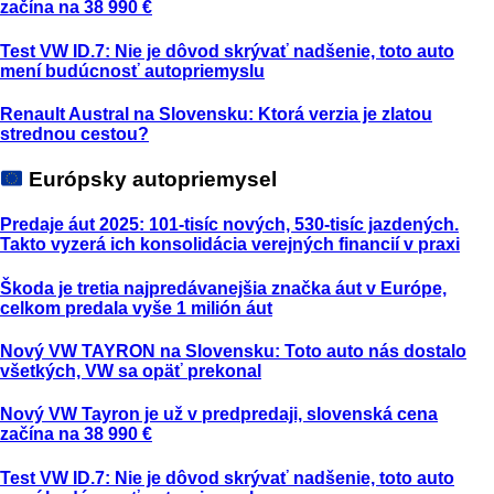
začína na 38 990 €
Test VW ID.7: Nie je dôvod skrývať nadšenie, toto auto
mení budúcnosť autopriemyslu
Renault Austral na Slovensku: Ktorá verzia je zlatou
strednou cestou?
Európsky autopriemysel
Predaje áut 2025: 101-tisíc nových, 530-tisíc jazdených.
Takto vyzerá ich konsolidácia verejných financií v praxi
Škoda je tretia najpredávanejšia značka áut v Európe,
celkom predala vyše 1 milión áut
Nový VW TAYRON na Slovensku: Toto auto nás dostalo
všetkých, VW sa opäť prekonal
Nový VW Tayron je už v predpredaji, slovenská cena
začína na 38 990 €
Test VW ID.7: Nie je dôvod skrývať nadšenie, toto auto