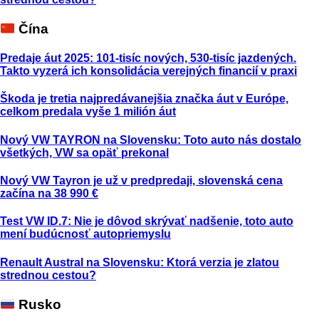
Čína
Predaje áut 2025: 101-tisíc nových, 530-tisíc jazdených.
Takto vyzerá ich konsolidácia verejných financií v praxi
Škoda je tretia najpredávanejšia značka áut v Európe,
celkom predala vyše 1 milión áut
Nový VW TAYRON na Slovensku: Toto auto nás dostalo
všetkých, VW sa opäť prekonal
Nový VW Tayron je už v predpredaji, slovenská cena
začína na 38 990 €
Test VW ID.7: Nie je dôvod skrývať nadšenie, toto auto
mení budúcnosť autopriemyslu
Renault Austral na Slovensku: Ktorá verzia je zlatou
strednou cestou?
Rusko