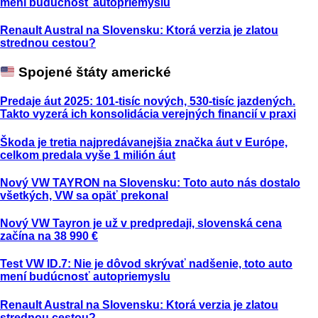
mení budúcnosť autopriemyslu
Renault Austral na Slovensku: Ktorá verzia je zlatou
strednou cestou?
Spojené štáty americké
Predaje áut 2025: 101-tisíc nových, 530-tisíc jazdených.
Takto vyzerá ich konsolidácia verejných financií v praxi
Škoda je tretia najpredávanejšia značka áut v Európe,
celkom predala vyše 1 milión áut
Nový VW TAYRON na Slovensku: Toto auto nás dostalo
všetkých, VW sa opäť prekonal
Nový VW Tayron je už v predpredaji, slovenská cena
začína na 38 990 €
Test VW ID.7: Nie je dôvod skrývať nadšenie, toto auto
mení budúcnosť autopriemyslu
Renault Austral na Slovensku: Ktorá verzia je zlatou
strednou cestou?