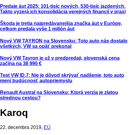
Predaje áut 2025: 101-tisíc nových, 530-tisíc jazdených.
Takto vyzerá ich konsolidácia verejných financií v praxi
Škoda je tretia najpredávanejšia značka áut v Európe,
celkom predala vyše 1 milión áut
Nový VW TAYRON na Slovensku: Toto auto nás dostalo
všetkých, VW sa opäť prekonal
Nový VW Tayron je už v predpredaji, slovenská cena
začína na 38 990 €
Test VW ID.7: Nie je dôvod skrývať nadšenie, toto auto
mení budúcnosť autopriemyslu
Renault Austral na Slovensku: Ktorá verzia je zlatou
strednou cestou?
Karoq
22. decembra 2019,
EÚ