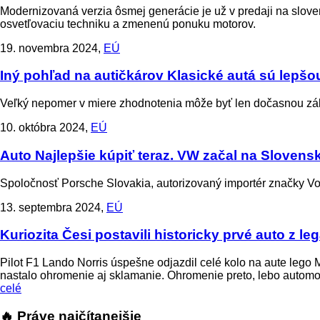
Modernizovaná verzia ôsmej generácie je už v predaji na slove
osvetľovaciu techniku a zmenenú ponuku motorov.
19. novembra 2024,
EÚ
Iný pohľad na autičkárov
Klasické autá sú lepšo
Veľký nepomer v miere zhodnotenia môže byť len dočasnou zálež
10. októbra 2024,
EÚ
Auto
Najlepšie kúpiť teraz. VW začal na Slovens
Spoločnosť Porsche Slovakia, autorizovaný importér značky Vo
13. septembra 2024,
EÚ
Kuriozita
Česi postavili historicky prvé auto z l
Pilot F1 Lando Norris úspešne odjazdil celé kolo na aute lego
nastalo ohromenie aj sklamanie. Ohromenie preto, lebo automo
celé
🔥 Práve najčítanejšie