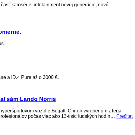
časť karosérie, infotainment novej generácie, novú
pomerne.
os.
re a ID.4 Pure až o 3000 €.
šal sám Lando Norris
 hyperšportovom vozidle Bugatti Chiron vyrobenom z lega,
profesionálov počas viac ako 13-tisíc ľudských hodín…
Prečítať