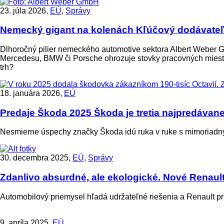
23. júla 2026,
EÚ
,
Správy
Nemecký gigant na kolenách
Kľúčový dodávateľ
Dlhoročný pilier nemeckého automotive sektora Albert Weber 
Mercedesu, BMW či Porsche ohrozuje stovky pracovných miest a
trh?
18. januára 2026,
EÚ
Predaje Škoda 2025
Škoda je tretia najpredávane
Nesmierne úspechy značky Škoda idú ruka v ruke s mimoriadn
30. decembra 2025,
EÚ
,
Správy
Zdanlivo absurdné, ale ekologické. Nové Renault
Automobilový priemysel hľadá udržateľné riešenia a Renault 
9. apríla 2025,
EÚ