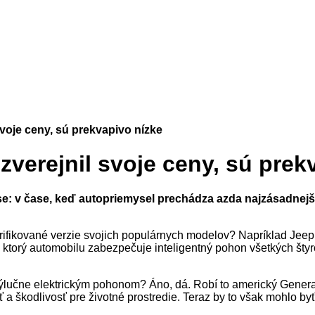
voje ceny, sú prekvapivo nízke
verejnil svoje ceny, sú prek
v čase, keď autopriemysel prechádza azda najzásadnejšími 
trifikované verzie svojich populárnych modelov? Napríklad Jee
torý automobilu zabezpečuje inteligentný pohon všetkých štyro
 výlučne elektrickým pohonom? Áno, dá. Robí to americký Gene
 a škodlivosť pre životné prostredie. Teraz by to však mohlo 