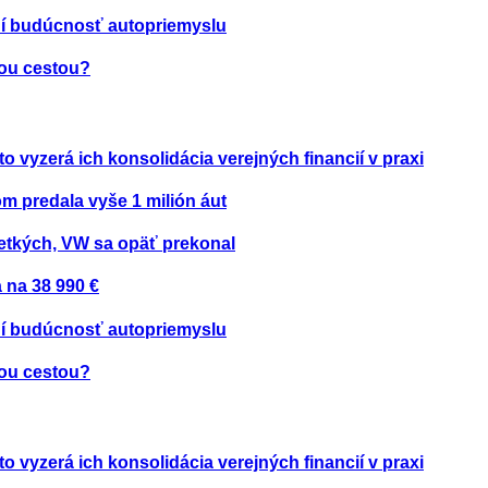
ení budúcnosť autopriemyslu
nou cestou?
to vyzerá ich konsolidácia verejných financií v praxi
om predala vyše 1 milión áut
etkých, VW sa opäť prekonal
 na 38 990 €
ení budúcnosť autopriemyslu
nou cestou?
to vyzerá ich konsolidácia verejných financií v praxi