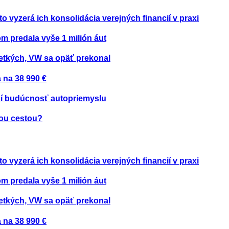
to vyzerá ich konsolidácia verejných financií v praxi
om predala vyše 1 milión áut
etkých, VW sa opäť prekonal
 na 38 990 €
ení budúcnosť autopriemyslu
nou cestou?
to vyzerá ich konsolidácia verejných financií v praxi
om predala vyše 1 milión áut
etkých, VW sa opäť prekonal
 na 38 990 €