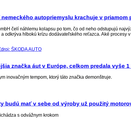
 nemeckého autopriemyslu krachuje v priamom p
GmbH čelí náhlemu kolapsu po tom, čo od neho odstupujú najvý
 odkrýva hlbokú krízu dodávateľského reťazca. Aké procesy v p
jšia značka áut v Európe, celkom predala vyše 1 
ym inovačným tempom, ktorý táto značka demonštruje.
y budú mať v sebe od výroby už použitý motorový 
prichádza s odvážnym krokom