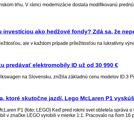
nskom trhu. V rámci modernizácie dostala modifikovanú prednú 
u investíciou ako hedžové fondy? Zdá sa, že ne
itosťou, ale v každom prípade príležitosťou na lukratívny výn
ku predávať elektromobily ID už od 30 990 €
lkswagen na Slovensku, znížila základnú cenu modelov ID.3 Pu
ega, ktoré skutočne jazdí. Lego McLaren P1 vyskú
 McLaren P1 (foto: LEGO) Keď pred rokmi svet obletela správa o
bil v značke LEGO vyrobili v mierke 1:1. Pracovalo na ňom 16 