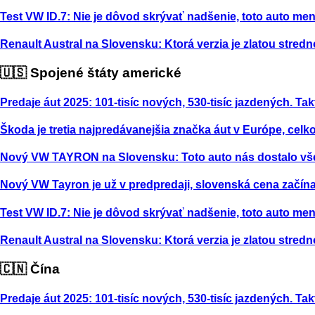
Test VW ID.7: Nie je dôvod skrývať nadšenie, toto auto m
Renault Austral na Slovensku: Ktorá verzia je zlatou stred
🇺🇸 Spojené štáty americké
Predaje áut 2025: 101-tisíc nových, 530-tisíc jazdených. Tak
Škoda je tretia najpredávanejšia značka áut v Európe, celk
Nový VW TAYRON na Slovensku: Toto auto nás dostalo vš
Nový VW Tayron je už v predpredaji, slovenská cena začína
Test VW ID.7: Nie je dôvod skrývať nadšenie, toto auto m
Renault Austral na Slovensku: Ktorá verzia je zlatou stred
🇨🇳 Čína
Predaje áut 2025: 101-tisíc nových, 530-tisíc jazdených. Tak