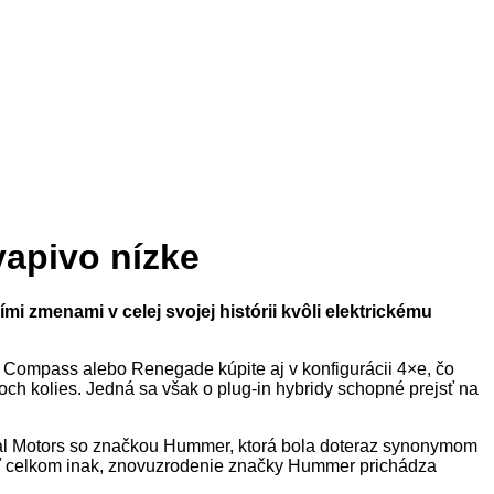
vapivo nízke
zmenami v celej svojej histórii kvôli elektrickému
p Compass alebo Renegade kúpite aj v konfigurácii 4×e, čo
ch kolies. Jedná sa však o plug-in hybridy schopné prejsť na
ral Motors so značkou Hummer, ktorá bola doteraz synonymom
byť celkom inak, znovuzrodenie značky Hummer prichádza