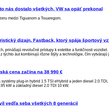
 nás dostalo všetkých, VW sa opäť prekonal
edzeru medzi Tiguanom a Touaregom.
istický dizajn. Fastback, ktorý spája športový v
h, prinášajú revolučné prístupy k estetike a funkčnosti vozidiel
týchto áut kombinujú rôzne štýly a technológie, čím vytvárajú 
ská cena začína na 38 990 €
a systémy plug-in hybrid 1.5 TSI eHybrid a jeden diesel 2.0 T
 195 kW a základný diesel 2.0 TDI 10 kW.
il vedľa seba všetkých 8 generácií