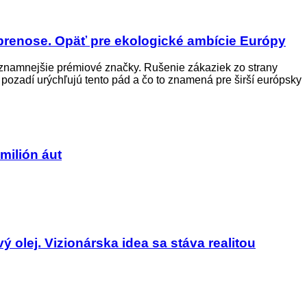
renose. Opäť pre ekologické ambície Európy
znamnejšie prémiové značky. Rušenie zákaziek zo strany
ozadí urýchľujú tento pád a čo to znamená pre širší európsky
milión áut
olej. Vizionárska idea sa stáva realitou