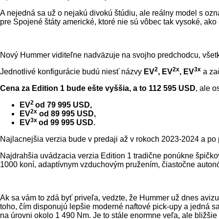
A nejedná sa už o nejakú divokú štúdiu, ale reálny model s o
pre Spojené štáty americké, ktoré nie sú vôbec tak vysoké, ak
Nový Hummer viditeľne nadväzuje na svojho predchodcu, všetky
2
2x
3x
Jednotlivé konfigurácie budú niesť názvy
EV
, EV
, EV
a za
Cena za Edition 1 bude ešte vyššia, a to 112 595 USD
, ale 
2
EV
od 79 995 USD,
2x
EV
od 89 995 USD,
3x
EV
od 99 995 USD.
Najlacnejšia verzia bude v predaji až v rokoch 2023-2024 a po
Najdrahšia uvádzacia verzia Edition 1 tradične ponúkne špičk
1000 koní, adaptívnym vzduchovým pružením, čiastočne autonó
Ak sa vám to zdá byť priveľa, vedzte, že Hummer už dnes avizu
toho, čím disponujú lepšie moderné naftové pick-upy a jedná
na úrovni okolo 1 490 Nm. Je to stále enormne veľa, ale bližšie k