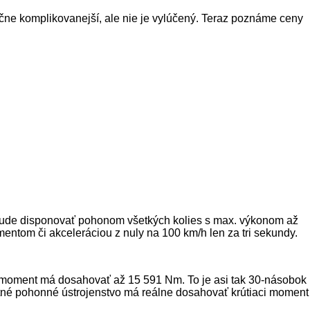
čne komplikovanejší, ale nie je vylúčený. Teraz poznáme ceny
a bude disponovať pohonom všetkých kolies s max. výkonom až
tom či akceleráciou z nuly na 100 km/h len za tri sekundy.
ci moment má dosahovať až 15 591 Nm. To je asi tak 30-násobok
tné pohonné ústrojenstvo má reálne dosahovať krútiaci moment