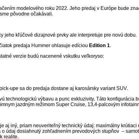
značením modelového roku 2022. Jeho predaj v Európe bude zna
o sme pôvodne očakávali.
 jeho kľúčové dizajnové prvky ale interpretuje pre novú dobu.
čiatok predaja Hummer ohlasuje edíciou
Edition 1
.
ostatné verzie budú nacenené vskutku veľkoryso:
 pick-upe sa do predaja dostane aj karosársky variant SUV.
ovú technologickú výbavu a punc exkluzivity. Táto konfiguráci
mnym jazdným režimom Super Cruise, 13,4-palcovým infotainmen
je aj iný, priam neuveriteľný technický údaj: maximálny krútia
 sa o údaj dosiahnutý zohľadnením prevodových stupňov – samo
 realite.