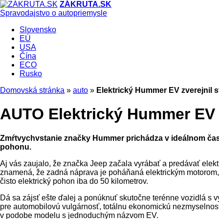
ZÁKRUTA.SK
Spravodajstvo o autopriemysle
Slovensko
EÚ
USA
Čína
ECO
Rusko
Domovská stránka
»
auto
»
Elektrický Hummer EV zverejnil s
AUTO
Elektrický Hummer EV z
Zmŕtvychvstanie značky Hummer prichádza v ideálnom čase: 
pohonu.
Aj vás zaujalo, že značka Jeep začala vyrábať a predávať elek
znamená, že zadná náprava je poháňaná elektrickým motorom, k
čisto elektrický pohon iba do 50 kilometrov.
Dá sa zájsť ešte ďalej a ponúknuť skutočne terénne vozidlá s
pre automobilovú vulgárnosť, totálnu ekonomickú nezmyselnosť
v podobe modelu s jednoduchým názvom EV.