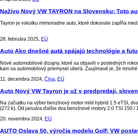
Naživo
Nový VW TAYRON na Slovensku: Toto auto
Tayron je vskutku mimoriadne auto, ktoré dokonale zapĺňa m
28. februára 2025,
EÚ
Auto
Ako dnešné autá spájajú technológie a futur
Nové automobilové dizajny, ktoré sa objavili v posledných rokoc
kam sa automobilový priemysel uberá. Zaujímavé je, že mnohé z 
11. decembra 2024,
Čína
,
EÚ
Auto
Nový VW Tayron je už v predpredaji, sloven
Na začiatku na výber benzínový motor mild hybrid 1.5 eTSI, dv
(272 k). Od januára ďalšie dva benzínové motory 2.0 TSI 150 /
20. novembra 2024,
EÚ
AUTO
Oslava 50. výročia modelu Golf: VW postav