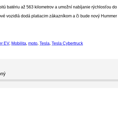
tú batériu až 563 kilometrov a umožní nabíjanie rýchlosťou do 3
 nové vozidlá dodá platiacim zákazníkom a či bude nový Humme
r EV
,
Mobilita
,
moto
,
Tesla
,
Tesla Cybertruck
pný