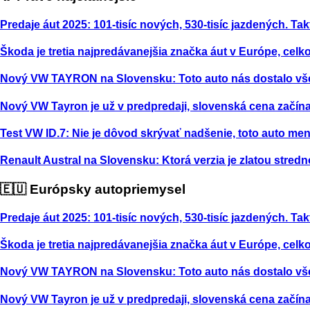
Predaje áut 2025: 101-tisíc nových, 530-tisíc jazdených. Tak
Škoda je tretia najpredávanejšia značka áut v Európe, celk
Nový VW TAYRON na Slovensku: Toto auto nás dostalo vš
Nový VW Tayron je už v predpredaji, slovenská cena začína
Test VW ID.7: Nie je dôvod skrývať nadšenie, toto auto m
Renault Austral na Slovensku: Ktorá verzia je zlatou stred
🇪🇺 Európsky autopriemysel
Predaje áut 2025: 101-tisíc nových, 530-tisíc jazdených. Tak
Škoda je tretia najpredávanejšia značka áut v Európe, celk
Nový VW TAYRON na Slovensku: Toto auto nás dostalo vš
Nový VW Tayron je už v predpredaji, slovenská cena začína