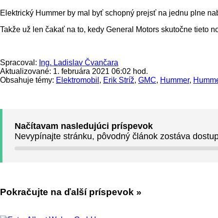
Elektrický Hummer by mal byť schopný prejsť na jednu plne nabi
Takže už len čakať na to, kedy General Motors skutočne tieto
Spracoval:
Ing. Ladislav Čvančara
Aktualizované: 1. februára 2021 06:02 hod.
Obsahuje témy:
Elektromobil
,
Erik Stríž
,
GMC
,
Hummer
,
Humme
Načítavam nasledujúci príspevok
Nevypínajte stránku, pôvodný článok zostáva dostu
Pokračujte na ďalší príspevok »