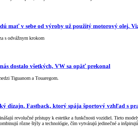
ú mať v sebe od výroby už použitý motorový olej. Vizi
ádza s odvážnym krokom
s dostalo všetkých, VW sa opäť prekonal
 medzi Tiguanom a Touaregom.
cký dizajn. Fastback, ktorý spája športový vzhľad s p
nášajú revolučné prístupy k estetike a funkčnosti vozidiel. Tieto mode
mbinujú rôzne štýly a technológie, čím vytvárajú jedinečné a inšpiruj