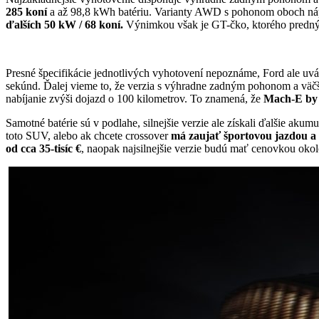
285 koní
a až 98,8 kWh batériu. Varianty AWD s pohonom oboch nápr
ďalších 50 kW / 68 koní.
Výnimkou však je GT-čko, ktorého predný el
Presné špecifikácie jednotlivých vyhotovení nepoznáme, Ford ale uvá
sekúnd. Ďalej vieme to, že verzia s výhradne zadným pohonom a väč
nabíjanie zvýši dojazd o 100 kilometrov. To znamená, že
Mach-E by 
Samotné batérie sú v podlahe, silnejšie verzie ale získali ďalšie ak
toto SUV, alebo ak chcete crossover
má zaujať športovou jazdou a
od cca 35-tisíc €
, naopak najsilnejšie verzie budú mať cenovkou okolo 