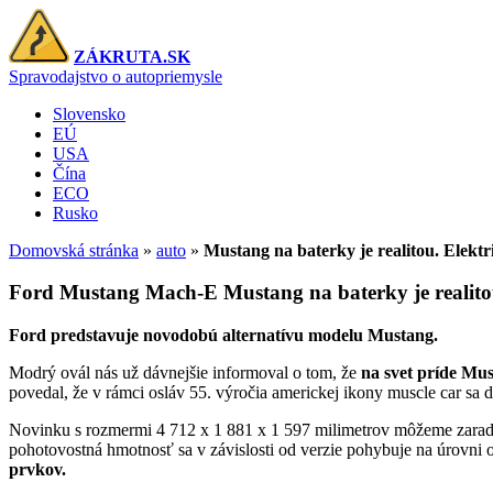
ZÁKRUTA.SK
Spravodajstvo o autopriemysle
Slovensko
EÚ
USA
Čína
ECO
Rusko
Domovská stránka
»
auto
»
Mustang na baterky je realitou. Elek
Ford Mustang Mach-E
Mustang na baterky je realit
Ford predstavuje novodobú alternatívu modelu Mustang.
Modrý ovál nás už dávnejšie informoval o tom, že
na svet príde Mus
povedal, že v rámci osláv 55. výročia americkej ikony muscle car sa d
Novinku s rozmermi 4 712 x 1 881 x 1 597 milimetrov môžeme zara
pohotovostná hmotnosť sa v závislosti od verzie pohybuje na úrovni
prvkov.