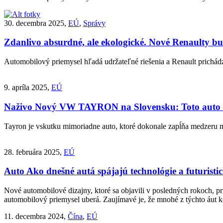
30. decembra 2025,
EÚ
,
Správy
Zdanlivo absurdné, ale ekologické. Nové Renaulty bud
Automobilový priemysel hľadá udržateľné riešenia a Renault prich
9. apríla 2025,
EÚ
Naživo
Nový VW TAYRON na Slovensku: Toto auto ná
Tayron je vskutku mimoriadne auto, ktoré dokonale zapĺňa medzeru
28. februára 2025,
EÚ
Auto
Ako dnešné autá spájajú technológie a futuristi
Nové automobilové dizajny, ktoré sa objavili v posledných rokoch, pri
automobilový priemysel uberá. Zaujímavé je, že mnohé z týchto áut ko
11. decembra 2024,
Čína
,
EÚ