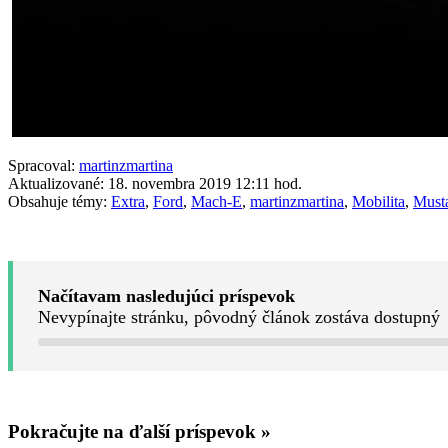
Spracoval:
martinzmartina
Aktualizované: 18. novembra 2019 12:11 hod.
Obsahuje témy:
Extra
,
Ford
,
Mach-E
,
martinzmartina
,
Mobilita
,
Must
Načítavam nasledujúci príspevok
Nevypínajte stránku, pôvodný článok zostáva dostupný
Pokračujte na ďalší príspevok »