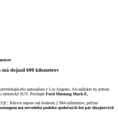
metrov
a má dojazd 600 kilometrov
e prebiehajúceho autosalónu v Los Angeles. Asi málokto by pritom
o elektrické SUV. Privítajte
Ford Mustang Mach-E.
 EQC. Rázvor náprav má hodnotu 2 984 milimetrov, pričom
ustangom má novodobá podoba spoločných len pár dizajnových