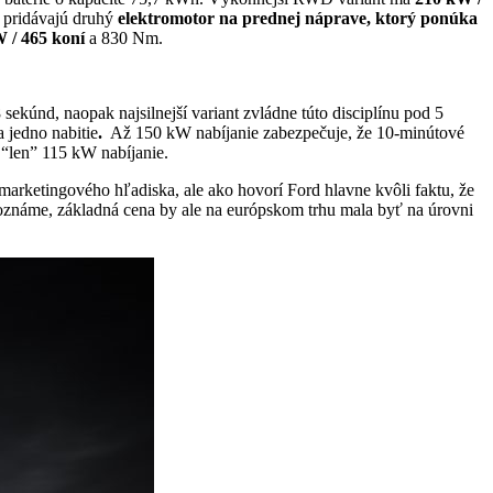
 pridávajú druhý
elektromotor na prednej náprave, ktorý ponúka
 / 465 koní
a 830 Nm.
ekúnd, naopak najsilnejší variant zvládne túto disciplínu pod 5
 jedno nabitie
.
Až 150 kW nabíjanie zabezpečuje, že 10-minútové
 “len” 115 kW nabíjanie.
marketingového hľadiska, ale ako hovorí Ford hlavne kvôli faktu, že
oznáme, základná cena by ale na európskom trhu mala byť na úrovni