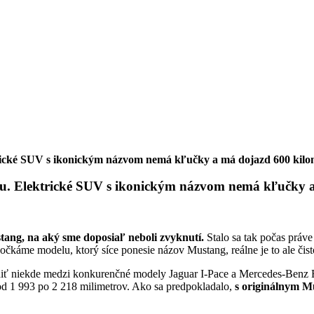
trické SUV s ikonickým názvom nemá kľučky a má dojazd 600 kilo
ou. Elektrické SUV s ikonickým názvom nemá kľučky 
tang, na aký sme doposiaľ neboli zvyknutí.
Stalo sa tak počas práv
očkáme modelu, ktorý síce ponesie názov Mustang, reálne je to ale čist
diť niekde medzi konkurenčné modely Jaguar I-Pace a Mercedes-Benz
 od 1 993 po 2 218 milimetrov. Ako sa predpokladalo,
s originálnym M