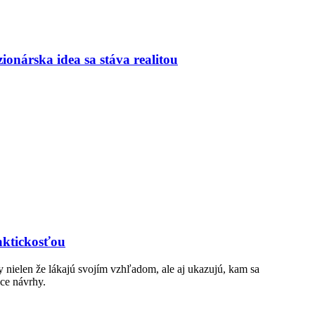
onárska idea sa stáva realitou
raktickosťou
ly nielen že lákajú svojím vzhľadom, ale aj ukazujú, kam sa
úce návrhy.