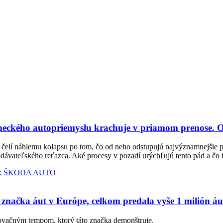
ckého autopriemyslu krachuje v priamom prenose. O
čelí náhlemu kolapsu po tom, čo od neho odstupujú najvýznamnejšie 
ávateľského reťazca. Aké procesy v pozadí urýchľujú tento pád a čo t
 značka áut v Európe, celkom predala vyše 1 milión áu
vačným tempom, ktorý táto značka demonštruje.