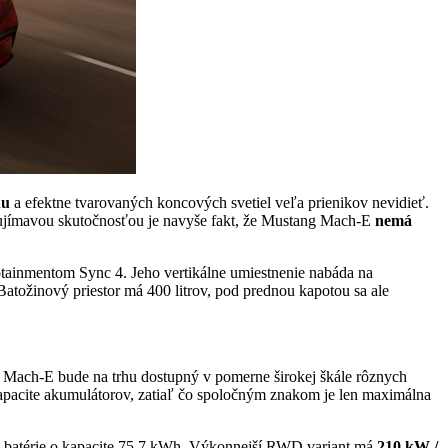
du
a efektne tvarovaných koncových svetiel veľa prienikov nevidieť.
aujímavou skutočnosťou je navyše fakt, že Mustang Mach-E
nemá
otainmentom Sync 4. Jeho vertikálne umiestnenie nabáda na
atožinový priestor má 400 litrov, pod prednou kapotou sa ale
 Mach-E bude na trhu dostupný v pomerne širokej škále rôznych
apacite akumulátorov, zatiaľ čo spoločným znakom je len maximálna
z batérie o kapacite 75,7 kWh. Výkonnejší RWD variant má
210 kW /