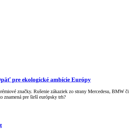
päť pre ekologické ambície Európy
prémiové značky. Rušenie zákaziek zo strany Mercedesu, BMW či
o znamená pre širší európsky trh?
t