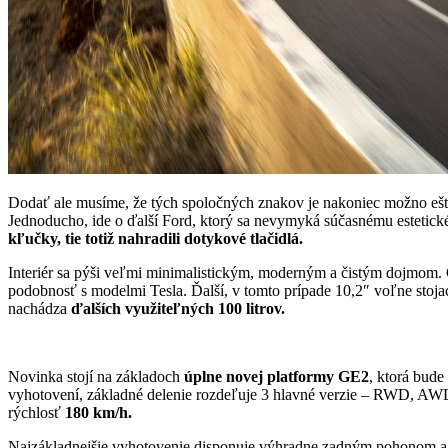
Dodať ale musíme, že tých spoločných znakov je nakoniec možno eš
Jednoducho, ide o ďalší Ford, ktorý sa nevymyká súčasnému estetic
kľučky, tie totiž nahradili dotykové tlačidlá.
Interiér sa pýši veľmi minimalistickým, moderným a čistým dojmom.
podobnosť s modelmi Tesla. Ďalší, v tomto prípade 10,2″ voľne stoja
nachádza
ďalších využiteľných 100 litrov.
Novinka stojí na základoch
úplne novej platformy GE2
, ktorá bud
vyhotovení, základné delenie rozdeľuje 3 hlavné verzie – RWD, AWD 
rýchlosť
180 km/h.
Najzákladnejšie vyhotovenie disponuje výhradne zadným pohonom