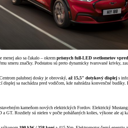
te menej ako sa čakalo – okrem
prísnych full-LED svetlometov vpre
kému smeru značky. Podstatou sú preto dynamicky tvarované krivky, z
 Centrom palubnej dosky je obrovský,
až 15,5″ dotykový displej
s inf
cí displej sa nachádza pred vodičom, kde nahrádza konvenčné budíky. B
e stavebným kameňom nových elektrických Fordov. Elektrický Mustang
a GT. Rozdiely sú nielen v počte poháňaných kolies, výkone ale aj k
 a výkonom
190 kW / 258 koní
a 415 Nm. Elektromotor čerpá energiu 