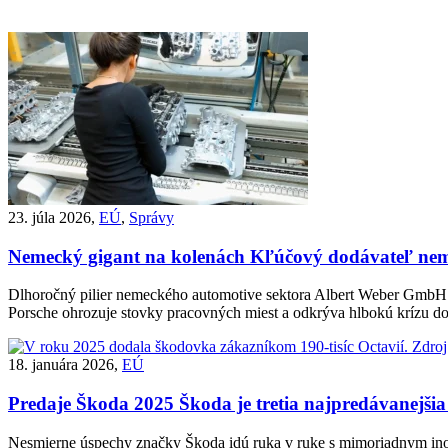
23. júla 2026,
EÚ
,
Správy
Nemecký gigant na kolenách
Kľúčový dodávateľ neme
Dlhoročný pilier nemeckého automotive sektora Albert Weber GmbH 
Porsche ohrozuje stovky pracovných miest a odkrýva hlbokú krízu dod
18. januára 2026,
EÚ
Predaje Škoda 2025
Škoda je tretia najpredávanejšia
Nesmierne úspechy značky Škoda idú ruka v ruke s mimoriadnym ino