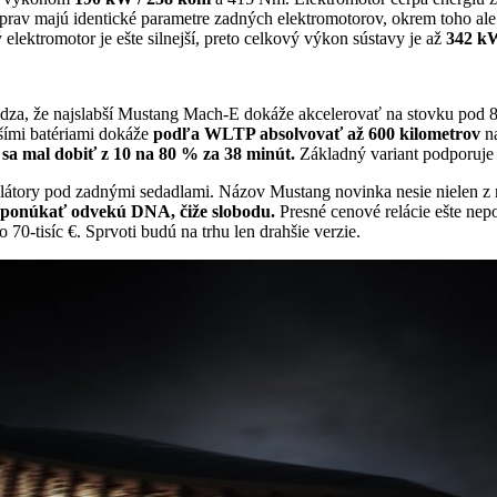
av majú identické parametre zadných elektromotorov, okrem toho ale
ektromotor je ešte silnejší, preto celkový výkon sústavy je až
342 kW
dza, že najslabší Mustang Mach-E dokáže akcelerovať na stovku pod 8 s
šími batériami dokáže
podľa WLTP absolvovať až 600 kilometrov
na
sa mal dobiť z 10 na 80 % za 38 minút.
Základný variant podporuje
umulátory pod zadnými sedadlami. Názov Mustang novinka nesie nielen z 
 ponúkať odvekú DNA, čiže slobodu.
Presné cenové relácie ešte nep
70-tisíc €. Sprvoti budú na trhu len drahšie verzie.