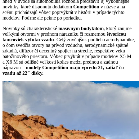
hneď v úvode sa automobilka rozhodla predstaviť aj výkonnejšie
novinky, ktoré disponujú dodatkom
Competition
v názve a na
scénu prichádzajú vôbec poprvýkrát v histórii v prípade týchto
modelov. Poďme ale pekne po poriadku.
Novinky sú charakteristické
masívnym bodykitom
, ktorý zaujme
veľkými otvormi v prednom nárazníku či rozmernou
štvoricou
koncoviek výfuku vzadu
. Celý zovňajšok podlieha aerodynamike,
o čom svedčia otvory na prívod vzduchu, aerodynamické spätné
zrkadlá, difúzor či decentný spojler na streche, respektíve veku
batožinového priestoru. Vôbec prvýkrát v prípade modelov X5 M
a X6 M sú odlišné veľkosti kolies medzi prednou a zadnou
nápravou –
modely Competition majú vpredu 21, zatiaľ čo
vzadu až 22″ disky.