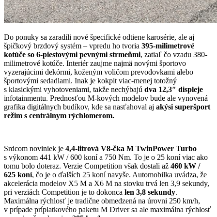
Do ponuky sa zaradili nové špecifické odtiene karosérie, ale aj
špičkový brzdový systém – vpredu ho tvoria
395-milimetrové
kotúče so 6-piestovými pevnými strmeňmi
, zatiaľ čo vzadu 380-
milimetrové kotúče. Interiér zaujme najmä novými športovo
vyzerajúcimi dekórmi, koženým voličom prevodovkami alebo
športovými sedadlami. Inak je kokpit viac-menej totožný
s klasickými vyhotoveniami, takže nechýbajú
dva 12,3″ displeje
infotainmentu. Prednosťou M-kových modelov bude ale vynovená
grafika digitálnych budíkov, kde sa nasťahoval aj
akýsi superšport
režim s centrálnym rýchlomerom.
Srdcom noviniek je
4,4-litrová V8-čka M TwinPower Turbo
s výkonom 441 kW / 600 koní a 750 Nm. To je o 25 koní viac ako
tomu bolo doteraz. Verzie Competition však dostali až
460 kW /
625 koní
, čo je o ďalších 25 koní navyše. Automobilka uvádza, že
akcelerácia modelov X5 M a X6 M na stovku trvá len 3,9 sekundy,
pri verziách Competition je to dokonca
len 3,8 sekundy
.
Maximálna rýchlosť je tradične obmedzená na úrovni 250 km/h,
v prípade príplatkového paketu M Driver sa ale maximálna rýchlosť