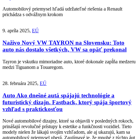
Automobilový priemysel hľadá udržateľné riešenia a Renault
prichádza s odvážnym krokom
9. apríla 2025,
EÚ
Naživo
Nový VW TAYRON na Slovensku: Toto
auto nás dostalo všetkých, VW sa opäť prekonal
Tayron je vskutku mimoriadne auto, ktoré dokonale zapĺňa medzeru
medzi Tiguanom a Touaregom.
28. februára 2025,
EÚ
Auto
Ako dnešné autá spájajú technológie a
futuristický dizajn. Fastback, ktorý spája športový
vzhľad s praktickosťou
Nové automobilové dizajny, ktoré sa objavili v posledných rokoch,
prinášajú revolučné prístupy k estetike a funkčnosti vozidiel. Tieto
modely nielen že lákajú svojím vzhľadom, ale aj ukazujú, kam sa
automobilový priemysel uberá. Zaujímavé je, že mnohé z týchto áut