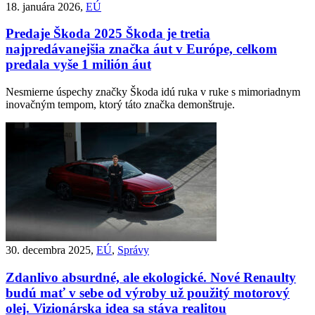
18. januára 2026,
EÚ
Predaje Škoda 2025
Škoda je tretia
najpredávanejšia značka áut v Európe, celkom
predala vyše 1 milión áut
Nesmierne úspechy značky Škoda idú ruka v ruke s mimoriadnym
inovačným tempom, ktorý táto značka demonštruje.
30. decembra 2025,
EÚ
,
Správy
Zdanlivo absurdné, ale ekologické. Nové Renaulty
budú mať v sebe od výroby už použitý motorový
olej. Vizionárska idea sa stáva realitou