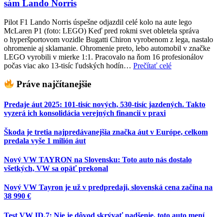
sám Lando Norris
Pilot F1 Lando Norris úspešne odjazdil celé kolo na aute lego
McLaren P1 (foto: LEGO) Keď pred rokmi svet obletela správa
o hyperšportovom vozidle Bugatti Chiron vyrobenom z lega, nastalo
ohromenie aj sklamanie. Ohromenie preto, lebo automobil v značke
LEGO vyrobili v mierke 1:1. Pracovalo na ňom 16 profesionálov
počas viac ako 13-tisíc ľudských hodín…
Prečítať celé
Práve najčítanejšie
Predaje áut 2025: 101-tisíc nových, 530-tisíc jazdených. Takto
vyzerá ich konsolidácia verejných financií v praxi
Škoda je tretia najpredávanejšia značka áut v Európe, celkom
predala vyše 1 milión áut
Nový VW TAYRON na Slovensku: Toto auto nás dostalo
všetkých, VW sa opäť prekonal
Nový VW Tayron je už v predpredaji, slovenská cena začína na
38 990 €
Test VW ID.7: Nie je dôvod skrývať nadšenie, toto auto mení