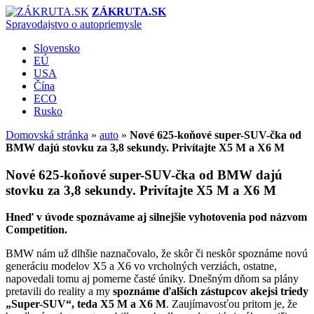
ZÁKRUTA.SK
Spravodajstvo o autopriemysle
Slovensko
EÚ
USA
Čína
ECO
Rusko
Domovská stránka
»
auto
»
Nové 625-koňové super-SUV-čka od
BMW dajú stovku za 3,8 sekundy. Privítajte X5 M a X6 M
Nové 625-koňové super-SUV-čka od BMW dajú
stovku za 3,8 sekundy. Privítajte X5 M a X6 M
Hneď v úvode spoznávame aj silnejšie vyhotovenia pod názvom
Competition.
BMW nám už dlhšie naznačovalo, že skôr či neskôr spoznáme novú
generáciu modelov X5 a X6 vo vrcholných verziách, ostatne,
napovedali tomu aj pomerne časté úniky. Dnešným dňom sa plány
pretavili do reality a my
spoznáme ďalších zástupcov akejsi triedy
„Super-SUV“, teda X5 M a X6 M
. Zaujímavosťou pritom je, že