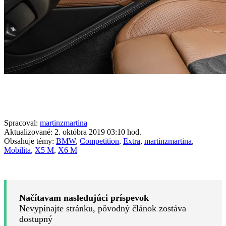
Spracoval:
martinzmartina
Aktualizované: 2. októbra 2019 03:10 hod.
Obsahuje témy:
BMW
,
Competition
,
Extra
,
martinzmartina
,
Mobilita
,
X5 M
,
X6 M
Načítavam nasledujúci príspevok
Nevypínajte stránku, pôvodný článok zostáva
dostupný