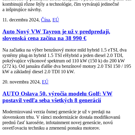
kombinujú rôzne štýly a technológie, čím vytvárajú jedinečné
a inšpirujúce návrhy.
11. decembra 2024,
Čína
,
EÚ
Auto
Nový VW Tayron je už v predpredaji,
slovenská cena začína na 38 990 €
Na začiatku na výber benzínový motor mild hybrid 1.5 eTSI, dva
systémy plug-in hybrid 1.5 TSI eHybrid a jeden diesel 2.0 TDI,
pokrývajúce výkonové spektrum od 110 kW (150 k) do 200 kW
(272 k). Od januára ďalšie dva benzínové motory 2.0 TSI 150 / 195
kW a základný diesel 2.0 TDI 10 kW.
20. novembra 2024,
EÚ
AUTO
Oslava 50. výročia modelu Golf: VW
postavil vedľa seba všetkých 8 generácií
Modernizovaná verzia ôsmej generácie je už v predaji na
slovenskom trhu. V rámci modernizácie dostala modifikovanú
prednú časť karosérie, infotainment novej generácie, novú
osvetľovaciu techniku a zmenenú ponuku motorov.