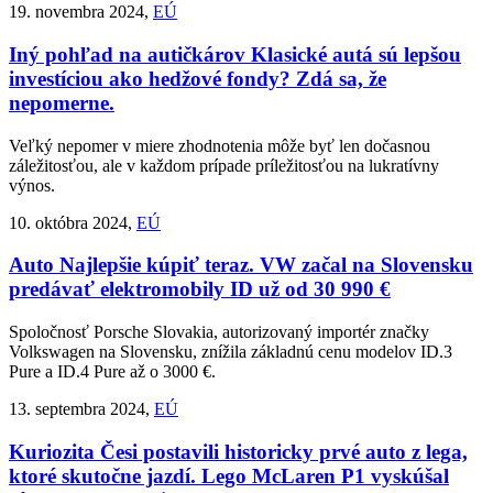
19. novembra 2024,
EÚ
Iný pohľad na autičkárov
Klasické autá sú lepšou
investíciou ako hedžové fondy? Zdá sa, že
nepomerne.
Veľký nepomer v miere zhodnotenia môže byť len dočasnou
záležitosťou, ale v každom prípade príležitosťou na lukratívny
výnos.
10. októbra 2024,
EÚ
Auto
Najlepšie kúpiť teraz. VW začal na Slovensku
predávať elektromobily ID už od 30 990 €
Spoločnosť Porsche Slovakia, autorizovaný importér značky
Volkswagen na Slovensku, znížila základnú cenu modelov ID.3
Pure a ID.4 Pure až o 3000 €.
13. septembra 2024,
EÚ
Kuriozita
Česi postavili historicky prvé auto z lega,
ktoré skutočne jazdí. Lego McLaren P1 vyskúšal