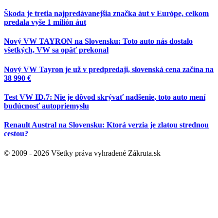
Škoda je tretia najpredávanejšia značka áut v Európe, celkom
predala vyše 1 milión áut
Nový VW TAYRON na Slovensku: Toto auto nás dostalo
všetkých, VW sa opäť prekonal
Nový VW Tayron je už v predpredaji, slovenská cena začína na
38 990 €
Test VW ID.7: Nie je dôvod skrývať nadšenie, toto auto mení
budúcnosť autopriemyslu
Renault Austral na Slovensku: Ktorá verzia je zlatou strednou
cestou?
© 2009 - 2026 Všetky práva vyhradené Zákruta.sk