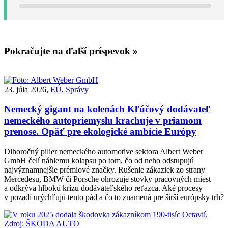
Pokračujte na ďalší príspevok »
23. júla 2026,
EÚ
,
Správy
Nemecký gigant na kolenách
Kľúčový dodávateľ
nemeckého autopriemyslu krachuje v priamom
prenose. Opäť pre ekologické ambície Európy
Dlhoročný pilier nemeckého automotive sektora Albert Weber
GmbH čelí náhlemu kolapsu po tom, čo od neho odstupujú
najvýznamnejšie prémiové značky. Rušenie zákaziek zo strany
Mercedesu, BMW či Porsche ohrozuje stovky pracovných miest
a odkrýva hlbokú krízu dodávateľského reťazca. Aké procesy
v pozadí urýchľujú tento pád a čo to znamená pre širší európsky trh?