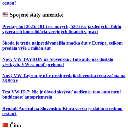
cestou?
Spojené štáty americké
Predaje áut 2025: 101-tisíc nových, 530-tisíc jazdených. Takto
vyzerá ich konsolidácia verejných financií v praxi
Škoda je tretia najpredávanejšia značka áut v Európe, celkom
predala vyše 1 milión áut
Nový VW TAYRON na Slovensku: Toto auto nás dostalo
všetkých, VW sa opäť prekonal
Nový VW Tayron je už v predpredaji, slovenská cena začína na
38 990 €
Test VW ID.7: Nie je dôvod skrývať nadšenie, toto auto mení
budúcnosť autopriemyslu
Renault Austral na Slovensku: Ktorá verzia je zlatou strednou
cestou?
Čína