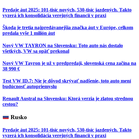
Predaje áut 2025: 101-tisíc nových, 530-tisíc jazdených. Takto
vyzerá ich konsolidácia verejných financií v praxi
Škoda je tretia najpredávanejšia značka áut v Európe, celkom
predala vyše 1 milión áut
Nový VW TAYRON na Slovensku: Toto auto nás dostalo
všetkých, VW sa opäť prekonal
Nový VW Tayron je už v predpredaji, slovenská cena začína na
38 990 €
Test VW ID.7: Nie je dôvod skrývať nadšenie, toto auto mení
budúcnosť autopriemyslu
Renault Austral na Slovensku: Ktorá verzia je zlatou strednou
cestou?
Rusko
Predaje áut 2025: 101-tisíc nových, 530-tisíc jazdených. Takto
vyzerá ich konsolidácia verejných financií v praxi