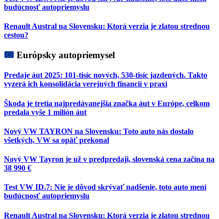
budúcnosť autopriemyslu
Renault Austral na Slovensku: Ktorá verzia je zlatou strednou
cestou?
Európsky autopriemysel
Predaje áut 2025: 101-tisíc nových, 530-tisíc jazdených. Takto
vyzerá ich konsolidácia verejných financií v praxi
Škoda je tretia najpredávanejšia značka áut v Európe, celkom
predala vyše 1 milión áut
Nový VW TAYRON na Slovensku: Toto auto nás dostalo
všetkých, VW sa opäť prekonal
Nový VW Tayron je už v predpredaji, slovenská cena začína na
38 990 €
Test VW ID.7: Nie je dôvod skrývať nadšenie, toto auto mení
budúcnosť autopriemyslu
Renault Austral na Slovensku: Ktorá verzia je zlatou strednou