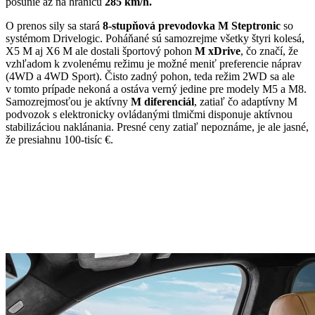
posunie až na hranicu
285 km/h.
O prenos sily sa stará
8-stupňová prevodovka M Steptronic
so
systémom Drivelogic. Poháňané sú samozrejme všetky štyri kolesá,
X5 M aj X6 M ale dostali športový pohon
M xDrive
, čo značí, že
vzhľadom k zvolenému režimu je možné meniť preferencie náprav
(4WD a 4WD Sport). Čisto zadný pohon, teda režim 2WD sa ale
v tomto prípade nekoná a ostáva verný jedine pre modely M5 a M8.
Samozrejmosťou je aktívny
M diferenciál
, zatiaľ čo adaptívny M
podvozok s elektronicky ovládanými tlmičmi disponuje aktívnou
stabilizáciou naklánania. Presné ceny zatiaľ nepoznáme, je ale jasné,
že presiahnu 100-tisíc €.