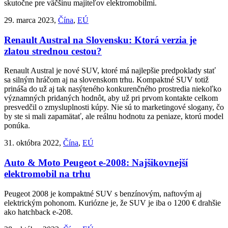
skutočne pre väčšinu majiteľov elektromobilmi.
29. marca 2023,
Čína
,
EÚ
Renault Austral na Slovensku: Ktorá verzia je
zlatou strednou cestou?
Renault Austral je nové SUV, ktoré má najlepšie predpoklady stať
sa silným hráčom aj na slovenskom trhu. Kompaktné SUV totiž
prináša do už aj tak nasýteného konkurenčného prostredia niekoľko
významných pridaných hodnôt, aby už pri prvom kontakte celkom
presvedčil o zmysluplnosti kúpy. Nie sú to marketingové slogany, čo
by ste si mali zapamätať, ale reálnu hodnotu za peniaze, ktorú model
ponúka.
31. októbra 2022,
Čína
,
EÚ
Auto & Moto
Peugeot e-2008: Najšikovnejší
elektromobil na trhu
Peugeot 2008 je kompaktné SUV s benzínovým, naftovým aj
elektrickým pohonom. Kuriózne je, že SUV je iba o 1200 € drahšie
ako hatchback e-208.