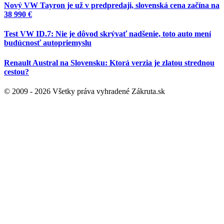
Nový VW Tayron je už v predpredaji, slovenská cena začína na
38 990 €
Test VW ID.7: Nie je dôvod skrývať nadšenie, toto auto mení
budúcnosť autopriemyslu
Renault Austral na Slovensku: Ktorá verzia je zlatou strednou
cestou?
© 2009 - 2026 Všetky práva vyhradené Zákruta.sk