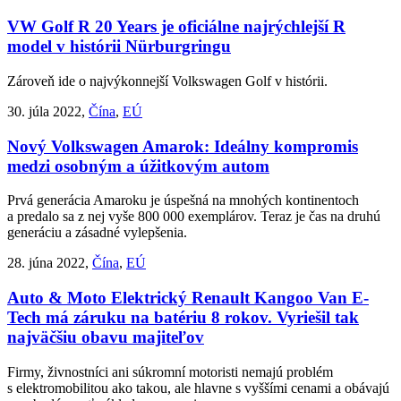
VW Golf R 20 Years je oficiálne najrýchlejší R
model v histórii Nürburgringu
Zároveň ide o najvýkonnejší Volkswagen Golf v histórii.
30. júla 2022,
Čína
,
EÚ
Nový Volkswagen Amarok: Ideálny kompromis
medzi osobným a úžitkovým autom
Prvá generácia Amaroku je úspešná na mnohých kontinentoch
a predalo sa z nej vyše 800 000 exemplárov. Teraz je čas na druhú
generáciu a zásadné vylepšenia.
28. júna 2022,
Čína
,
EÚ
Auto & Moto
Elektrický Renault Kangoo Van E-
Tech má záruku na batériu 8 rokov. Vyriešil tak
najväčšiu obavu majiteľov
Firmy, živnostníci ani súkromní motoristi nemajú problém
s elektromobilitou ako takou, ale hlavne s vyššími cenami a obávajú