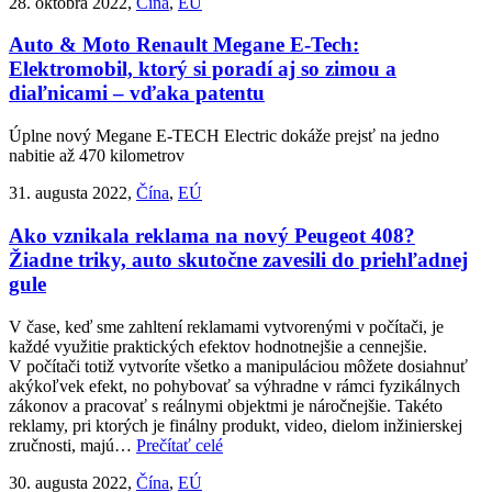
28. októbra 2022,
Čína
,
EÚ
Auto & Moto
Renault Megane E-Tech:
Elektromobil, ktorý si poradí aj so zimou a
diaľnicami – vďaka patentu
Úplne nový Megane E-TECH Electric dokáže prejsť na jedno
nabitie až 470 kilometrov
31. augusta 2022,
Čína
,
EÚ
Ako vznikala reklama na nový Peugeot 408?
Žiadne triky, auto skutočne zavesili do priehľadnej
gule
V čase, keď sme zahltení reklamami vytvorenými v počítači, je
každé využitie praktických efektov hodnotnejšie a cennejšie.
V počítači totiž vytvoríte všetko a manipuláciou môžete dosiahnuť
akýkoľvek efekt, no pohybovať sa výhradne v rámci fyzikálnych
zákonov a pracovať s reálnymi objektmi je náročnejšie. Takéto
reklamy, pri ktorých je finálny produkt, video, dielom inžinierskej
zručnosti, majú…
Prečítať celé
30. augusta 2022,
Čína
,
EÚ