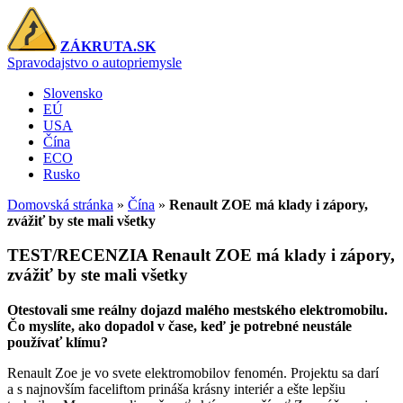
ZÁKRUTA.SK
Spravodajstvo o autopriemysle
Slovensko
EÚ
USA
Čína
ECO
Rusko
Domovská stránka
»
Čína
»
Renault ZOE má klady i zápory,
zvážiť by ste mali všetky
TEST/RECENZIA
Renault ZOE má klady i zápory,
zvážiť by ste mali všetky
Otestovali sme reálny dojazd malého mestského elektromobilu.
Čo myslíte, ako dopadol v čase, keď je potrebné neustále
používať klímu?
Renault Zoe je vo svete elektromobilov fenomén. Projektu sa darí
a s najnovším faceliftom prináša krásny interiér a ešte lepšiu