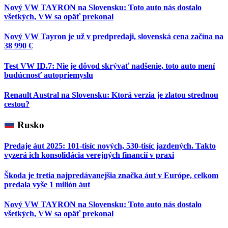
Nový VW TAYRON na Slovensku: Toto auto nás dostalo
všetkých, VW sa opäť prekonal
Nový VW Tayron je už v predpredaji, slovenská cena začína na
38 990 €
Test VW ID.7: Nie je dôvod skrývať nadšenie, toto auto mení
budúcnosť autopriemyslu
Renault Austral na Slovensku: Ktorá verzia je zlatou strednou
cestou?
Rusko
Predaje áut 2025: 101-tisíc nových, 530-tisíc jazdených. Takto
vyzerá ich konsolidácia verejných financií v praxi
Škoda je tretia najpredávanejšia značka áut v Európe, celkom
predala vyše 1 milión áut
Nový VW TAYRON na Slovensku: Toto auto nás dostalo
všetkých, VW sa opäť prekonal