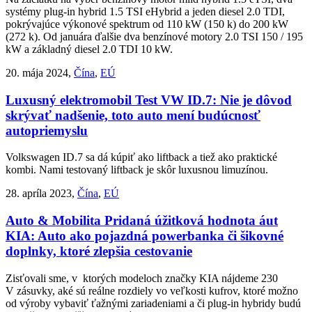
systémy plug-in hybrid 1.5 TSI eHybrid a jeden diesel 2.0 TDI,
pokrývajúce výkonové spektrum od 110 kW (150 k) do 200 kW
(272 k). Od januára ďalšie dva benzínové motory 2.0 TSI 150 / 195
kW a základný diesel 2.0 TDI 10 kW.
20. mája 2024,
Čína
,
EÚ
Luxusný elektromobil
Test VW ID.7: Nie je dôvod
skrývať nadšenie, toto auto mení budúcnosť
autopriemyslu
Volkswagen ID.7 sa dá kúpiť ako liftback a tiež ako praktické
kombi. Nami testovaný liftback je skôr luxusnou limuzínou.
28. apríla 2023,
Čína
,
EÚ
Auto & Mobilita
Pridaná úžitková hodnota áut
KIA: Auto ako pojazdná powerbanka či šikovné
doplnky, ktoré zlepšia cestovanie
Zisťovali sme, v ktorých modeloch značky KIA nájdeme 230
V zásuvky, aké sú reálne rozdiely vo veľkosti kufrov, ktoré možno
od výroby vybaviť ťažnými zariadeniami a či plug-in hybridy budú