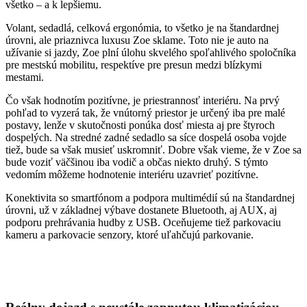
všetko – a k lepšiemu.
Volant, sedadlá, celková ergonómia, to všetko je na štandardnej
úrovni, ale priaznivca luxusu Zoe sklame. Toto nie je auto na
užívanie si jazdy, Zoe plní úlohu skvelého spoľahlivého spoločníka
pre mestskú mobilitu, respektíve pre presun medzi blízkymi
mestami.
Čo však hodnotím pozitívne, je priestrannosť interiéru. Na prvý
pohľad to vyzerá tak, že vnútorný priestor je určený iba pre malé
postavy, lenže v skutočnosti ponúka dosť miesta aj pre štyroch
dospelých. Na stredné zadné sedadlo sa síce dospelá osoba vojde
tiež, bude sa však musieť uskromniť. Dobre však vieme, že v Zoe sa
bude voziť väčšinou iba vodič a občas niekto druhý. S týmto
vedomím môžeme hodnotenie interiéru uzavrieť pozitívne.
Konektivita so smartfónom a podpora multimédií sú na štandardnej
úrovni, už v základnej výbave dostanete Bluetooth, aj AUX, aj
podporu prehrávania hudby z USB. Oceňujeme tiež parkovaciu
kameru a parkovacie senzory, ktoré uľahčujú parkovanie.