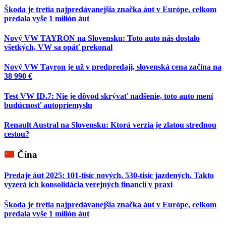
Škoda je tretia najpredávanejšia značka áut v Európe, celkom
predala vyše 1 milión áut
Nový VW TAYRON na Slovensku: Toto auto nás dostalo
všetkých, VW sa opäť prekonal
Nový VW Tayron je už v predpredaji, slovenská cena začína na
38 990 €
Test VW ID.7: Nie je dôvod skrývať nadšenie, toto auto mení
budúcnosť autopriemyslu
Renault Austral na Slovensku: Ktorá verzia je zlatou strednou
cestou?
Čína
Predaje áut 2025: 101-tisíc nových, 530-tisíc jazdených. Takto
vyzerá ich konsolidácia verejných financií v praxi
Škoda je tretia najpredávanejšia značka áut v Európe, celkom
predala vyše 1 milión áut