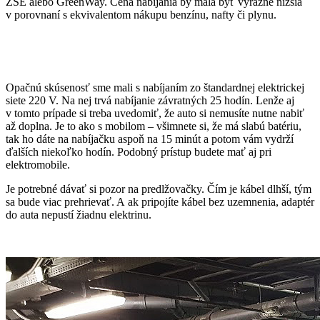
ZSE alebo GreenWay. Cena nabíjania by mala byť výrazne nižšia
v porovnaní s ekvivalentom nákupu benzínu, nafty či plynu.
Opačnú skúsenosť sme mali s nabíjaním zo štandardnej elektrickej
siete 220 V. Na nej trvá nabíjanie závratných 25 hodín. Lenže aj
v tomto prípade si treba uvedomiť, že auto si nemusíte nutne nabiť
až doplna. Je to ako s mobilom – všimnete si, že má slabú batériu,
tak ho dáte na nabíjačku aspoň na 15 minút a potom vám vydrží
ďalších niekoľko hodín. Podobný prístup budete mať aj pri
elektromobile.
Je potrebné dávať si pozor na predlžovačky. Čím je kábel dlhší, tým
sa bude viac prehrievať. A ak pripojíte kábel bez uzemnenia, adaptér
do auta nepustí žiadnu elektrinu.