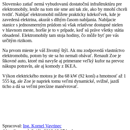
Slovensko zatiaľ nemá vybudovanú dostatočnú infraštruktúru pre
elektromobily, lenže na tom nie sme ani tak zle, ako by mnohí chceli
tvrdiť. Nabíjať elektromobil môžete prakticky kdekoľvek, kde je
zavedená elektrina, akurát s dlhým časom nabíjania. Nabíjacie
stanice s jednosmerným prúdom sú však relatívne dostupné nielen
v hlavnom meste, horšie je to v prípade, keď sú práve všetky státia
obsadené. Elektromobily tam stoja hodiny, čo môže byť pre vás
určitým rizikom.
Na prvom mieste je váš životný štýl. Ak mu zodpovedá vlastníctvo
elektromobilu, potom by ste sa ho nemali obávať. Renault Zoe je
šikovné auto, ktoré má navyše aj primerane veľký kufor na prevoz
nákupu potravín, ale aj komody z IKEA.
Výkon elektrického motora je iba 68 kW (92 koní) a hmotnosť až 1
555 kg, ale Zoe je napriek tomu veľmi dynamické, svižné, jazdí
ticho a dá sa veľmi precízne manévrovať.
Spracoval:
Ing. Kornel Vavrinec