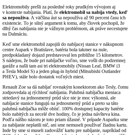
Elektromobily prešli za posledné roky prudkým vývojom aj
v kontexte nabíjania. Platí, že
elektromobil sa nabíja vtedy, keď
sa nepoužíva
. A väčšina áut sa nepoužíva až 90 percent času ich
existencie. To je silný argument k tomu, aby človek pochopil, že
dlhý čas nabíjania nie je vážnym problémom, ak práve necestujete
na Dalmáciu.
Keď sme elektromobil zapojili do nabíjacej stanice v nákupnom
centre Aupark v Bratislave, batéria bola takmer na nule,
predpokladaný dojazd predstavoval len približne 15 kilometrov.
S nádejou, že bude pri nabíjačke voľno, sme vošli do podzemnej
garáže a našli tam asi tri elektromobily (Nissan Leaf, BMW i3
a Tesla Model S) a jeden plug-in hybrid (Mitsubishi Outlander
PHEV), stále bolo dostatok voľných miest.
Renault Zoe sa dá nabíjať rovnakým konektorom ako Tesly, čomu
zodpovedala aj rýchlosť nabíjania. Palubná nabíjačka meniaca
striedavý na jednosmerný prúd síce nie je moc výkonná, ale
nabíjacie stanice fungujú na jednosmerný prúd a preto sa táto
palubná nabíjačka môže obísť. 100% dostupnej kapacity batérie
bolo nabitých za necelé dve hodiny, čo je jedna návšteva kina.
Podľa nášho názoru je toto priam úžasné. V prípade Auparku sme
za nabíjanie neplatili nič, ani sme nemuseli používať žiadnu kartu.
Inde by sme si museli zadovážiť kartu pre nabíjanie, napríklad od