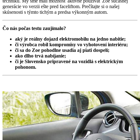
techniku. My sme mali možnosť aktívne používať Zoe súčasnej
generácie vo verzii ešte pred faceliftom. Prečítajte si o našej
skúsenosti s týmto tichým a predsa výkonným autom.
Čo nás počas testu zaujímalo?
aký je reálny dojazd elektromobilu na jedno nabitie;
či výrobca robil kompromisy vo vyhotovení interiéru;
či sa do Zoe pohodlne usadia aj piati dospelí;
ako dlho trvá nabíjanie;
či je Slovensko pripravené na vozidlá s elektrickým
pohonom.