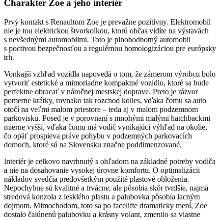
Charakter Zoe a jeho interiér
Prvý kontakt s Renaultom Zoe je prevažne pozitívny. Elektromobil
nie je tou elektrickou štvorkolkou, ktorú občas vidíte na výstavách
s nevšednými automobilmi. Toto je plnohodnotný automobil
s poctivou bezpečnosťou a regulérnou homologizáciou pre európsky
trh.
Vonkajší vzhľad vozidla napovedá o tom, že zámerom výrobcu bolo
vytvoriť estetické a mimoriadne kompaktné vozidlo, ktoré sa bude
perfektne obracať v náročnej mestskej doprave. Preto je rázvor
pomerne krátky, rovnako tak rozchod kolies, vďaka čomu sa auto
otočí na veľmi malom priestore – teda aj v malom podzemnom
parkovisku. Posed je v porovnaní s mnohými malými hatchbackmi
mierne vyšší, vďaka čomu má vodič vynikajúci výhľad na okolie,
čo opäť prospieva práve pohybu v podzemných parkovacích
domoch, ktoré sú na Slovensku značne poddimenzované.
Interiér je celkovo navrhnutý s ohľadom na základné potreby vodiča
a nie na dosahovanie vysokej úrovne komfortu. O optimalizácii
nákladov svedčia predovšetkým použité plastové obloženia.
Nepochybne sú kvalitné a trvácne, ale pôsobia skôr tvrdšie, najmä
stredová konzola z lesklého plastu a palubovka pôsobia lacným
dojmom. Mimochodom, toto sa po facelifte dramaticky mení, Zoe
dostalo čalúnenú palubovku a krásny volant, zmenilo sa vlastne