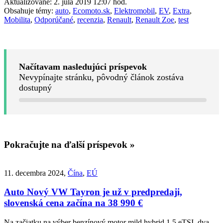
Aktualizované: 2. júla 2019 12:07 hod.
Obsahuje témy:
auto
,
Ecomoto.sk
,
Elektromobil
,
EV
,
Extra
,
Mobilita
,
Odporúčané
,
recenzia
,
Renault
,
Renault Zoe
,
test
Načítavam nasledujúci príspevok
Nevypínajte stránku, pôvodný článok zostáva
dostupný
Pokračujte na ďalší príspevok »
11. decembra 2024,
Čína
,
EÚ
Auto
Nový VW Tayron je už v predpredaji,
slovenská cena začína na 38 990 €
Na začiatku na výber benzínový motor mild hybrid 1.5 eTSI, dva