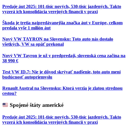
Predaje áut 2025: 101-tisíc nových, 530-tisíc jazdených. Takto
vyzerá ich konsolidácia verejných financií v praxi
Škoda je tretia najpredávanejšia značka áut v Európe, celkom
predala vyše 1 milión áut
Nový VW TAYRON na Slovensku: Toto auto nás dostalo
všetkých, VW sa opäť prekonal
Nový VW Tayron je už v predpredaji, slovenská cena začína na
38 990 €
Test VW ID.7: Nie je dôvod skrývať nadšenie, toto auto mení
budúcnosť autopriemyslu
Renault Austral na Slovensku: Ktorá verzia je zlatou strednou
cestou?
Spojené štáty americké
Predaje áut 2025: 101-tisíc nových, 530-tisíc jazdených. Takto
vyzerá ich konsolidácia verejných financií v praxi