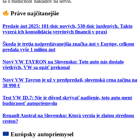
sa o budúcnosť nákladov na servis.
Práve najčítanejšie
Predaje áut 2025: 101-tisíc nových, 530-tisíc jazdených. Takto
vyzerá ich konsolidácia verejných financií v praxi
Škoda je tretia najpredávanejšia značka áut v Európe, celkom
predala vyše 1 milión áut
Nový VW TAYRON na Slovensku: Toto auto nás dostalo
všetkých, VW sa opäť prekonal
Nový VW Tayron je už v predpredaji, slovenská cena začína na
38 990 €
Test VW ID.7: Nie je dôvod skrývať nadšenie, toto auto mení
budúcnosť autopriemyslu
Renault Austral na Slovensku: Ktorá verzia je zlatou strednou
cestou?
Európsky autopriemysel