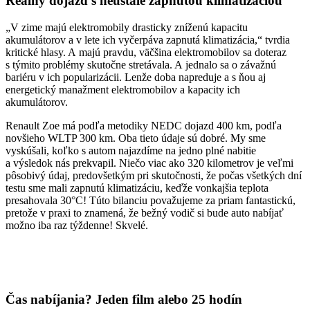
Reálny dojazd s neustále zapnutou klimatizáciou
„V zime majú elektromobily drasticky zníženú kapacitu
akumulátorov a v lete ich vyčerpáva zapnutá klimatizácia,“ tvrdia
kritické hlasy. A majú pravdu, väčšina elektromobilov sa doteraz
s týmito problémy skutočne stretávala. A jednalo sa o závažnú
bariéru v ich popularizácii. Lenže doba napreduje a s ňou aj
energetický manažment elektromobilov a kapacity ich
akumulátorov.
Renault Zoe má podľa metodiky NEDC dojazd 400 km, podľa
novšieho WLTP 300 km. Oba tieto údaje sú dobré. My sme
vyskúšali, koľko s autom najazdíme na jedno plné nabitie
a výsledok nás prekvapil. Niečo viac ako 320 kilometrov je veľmi
pôsobivý údaj, predovšetkým pri skutočnosti, že počas všetkých dní
testu sme mali zapnutú klimatizáciu, keďže vonkajšia teplota
presahovala 30°C! Túto bilanciu považujeme za priam fantastickú,
pretože v praxi to znamená, že bežný vodič si bude auto nabíjať
možno iba raz týždenne! Skvelé.
Čas nabíjania? Jeden film alebo 25 hodín