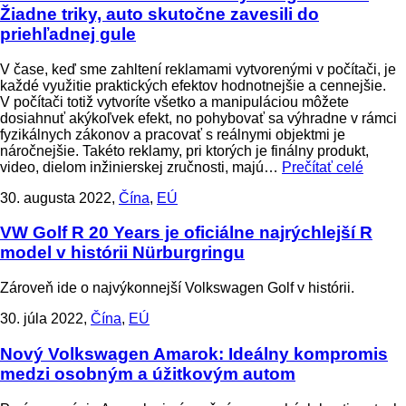
Žiadne triky, auto skutočne zavesili do
priehľadnej gule
V čase, keď sme zahltení reklamami vytvorenými v počítači, je
každé využitie praktických efektov hodnotnejšie a cennejšie.
V počítači totiž vytvoríte všetko a manipuláciou môžete
dosiahnuť akýkoľvek efekt, no pohybovať sa výhradne v rámci
fyzikálnych zákonov a pracovať s reálnymi objektmi je
náročnejšie. Takéto reklamy, pri ktorých je finálny produkt,
video, dielom inžinierskej zručnosti, majú…
Prečítať celé
30. augusta 2022,
Čína
,
EÚ
VW Golf R 20 Years je oficiálne najrýchlejší R
model v histórii Nürburgringu
Zároveň ide o najvýkonnejší Volkswagen Golf v histórii.
30. júla 2022,
Čína
,
EÚ
Nový Volkswagen Amarok: Ideálny kompromis
medzi osobným a úžitkovým autom