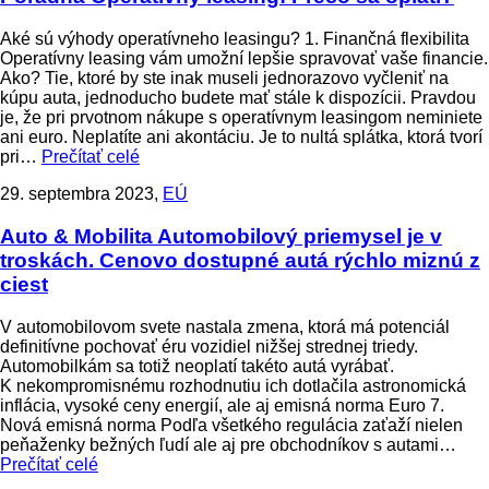
Aké sú výhody operatívneho leasingu? 1. Finančná flexibilita
Operatívny leasing vám umožní lepšie spravovať vaše financie.
Ako? Tie, ktoré by ste inak museli jednorazovo vyčleniť na
kúpu auta, jednoducho budete mať stále k dispozícii. Pravdou
je, že pri prvotnom nákupe s operatívnym leasingom neminiete
ani euro. Neplatíte ani akontáciu. Je to nultá splátka, ktorá tvorí
pri…
Prečítať celé
29. septembra 2023,
EÚ
Auto & Mobilita
Automobilový priemysel je v
troskách. Cenovo dostupné autá rýchlo miznú z
ciest
V automobilovom svete nastala zmena, ktorá má potenciál
definitívne pochovať éru vozidiel nižšej strednej triedy.
Automobilkám sa totiž neoplatí takéto autá vyrábať.
K nekompromisnému rozhodnutiu ich dotlačila astronomická
inflácia, vysoké ceny energií, ale aj emisná norma Euro 7.
Nová emisná norma Podľa všetkého regulácia zaťaží nielen
peňaženky bežných ľudí ale aj pre obchodníkov s autami…
Prečítať celé