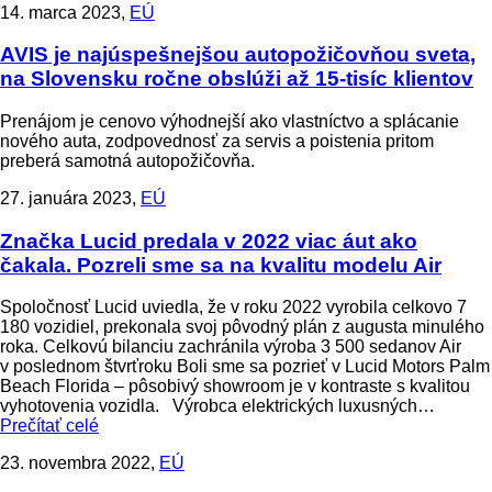
14. marca 2023,
EÚ
AVIS je najúspešnejšou autopožičovňou sveta,
na Slovensku ročne obslúži až 15-tisíc klientov
Prenájom je cenovo výhodnejší ako vlastníctvo a splácanie
nového auta, zodpovednosť za servis a poistenia pritom
preberá samotná autopožičovňa.
27. januára 2023,
EÚ
Značka Lucid predala v 2022 viac áut ako
čakala. Pozreli sme sa na kvalitu modelu Air
Spoločnosť Lucid uviedla, že v roku 2022 vyrobila celkovo 7
180 vozidiel, prekonala svoj pôvodný plán z augusta minulého
roka. Celkovú bilanciu zachránila výroba 3 500 sedanov Air
v poslednom štvrťroku Boli sme sa pozrieť v Lucid Motors Palm
Beach Florida – pôsobivý showroom je v kontraste s kvalitou
vyhotovenia vozidla. Výrobca elektrických luxusných…
Prečítať celé
23. novembra 2022,
EÚ