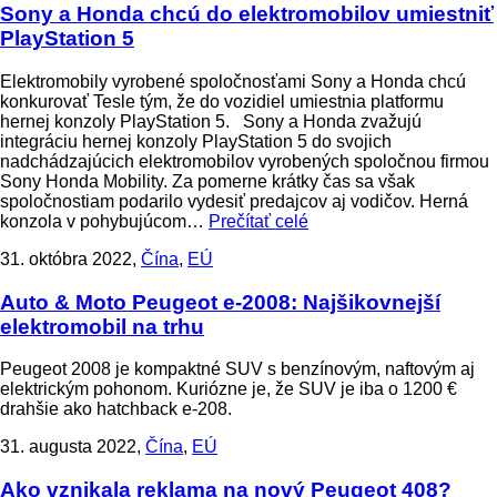
Sony a Honda chcú do elektromobilov umiestniť
PlayStation 5
Elektromobily vyrobené spoločnosťami Sony a Honda chcú
konkurovať Tesle tým, že do vozidiel umiestnia platformu
hernej konzoly PlayStation 5. Sony a Honda zvažujú
integráciu hernej konzoly PlayStation 5 do svojich
nadchádzajúcich elektromobilov vyrobených spoločnou firmou
Sony Honda Mobility. Za pomerne krátky čas sa však
spoločnostiam podarilo vydesiť predajcov aj vodičov. Herná
konzola v pohybujúcom…
Prečítať celé
31. októbra 2022,
Čína
,
EÚ
Auto & Moto
Peugeot e-2008: Najšikovnejší
elektromobil na trhu
Peugeot 2008 je kompaktné SUV s benzínovým, naftovým aj
elektrickým pohonom. Kuriózne je, že SUV je iba o 1200 €
drahšie ako hatchback e-208.
31. augusta 2022,
Čína
,
EÚ
Ako vznikala reklama na nový Peugeot 408?