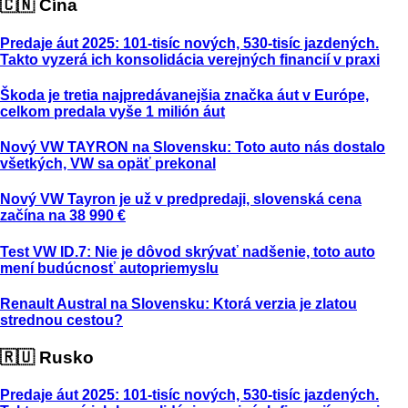
🇨🇳 Čína
Predaje áut 2025: 101-tisíc nových, 530-tisíc jazdených.
Takto vyzerá ich konsolidácia verejných financií v praxi
Škoda je tretia najpredávanejšia značka áut v Európe,
celkom predala vyše 1 milión áut
Nový VW TAYRON na Slovensku: Toto auto nás dostalo
všetkých, VW sa opäť prekonal
Nový VW Tayron je už v predpredaji, slovenská cena
začína na 38 990 €
Test VW ID.7: Nie je dôvod skrývať nadšenie, toto auto
mení budúcnosť autopriemyslu
Renault Austral na Slovensku: Ktorá verzia je zlatou
strednou cestou?
🇷🇺 Rusko
Predaje áut 2025: 101-tisíc nových, 530-tisíc jazdených.