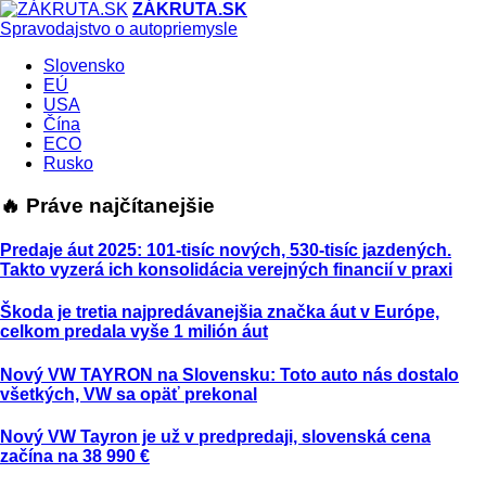
ZÁKRUTA.SK
Spravodajstvo o autopriemysle
Slovensko
EÚ
USA
Čína
ECO
Rusko
🔥 Práve najčítanejšie
Predaje áut 2025: 101-tisíc nových, 530-tisíc jazdených.
Takto vyzerá ich konsolidácia verejných financií v praxi
Škoda je tretia najpredávanejšia značka áut v Európe,
celkom predala vyše 1 milión áut
Nový VW TAYRON na Slovensku: Toto auto nás dostalo
všetkých, VW sa opäť prekonal
Nový VW Tayron je už v predpredaji, slovenská cena
začína na 38 990 €