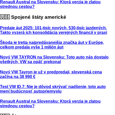
Renault Austral na Slovensku: Ktorá verzia je zlatou
strednou cestou?
🇺🇸 Spojené štáty americké
Predaje áut 2025: 101-tisíc nových, 530-tisíc jazdených.
Takto vyzerá ich konsolidácia verejných financií v praxi
Škoda je tretia najpredávanejšia značka áut v Európe,
celkom predala vyše 1 milión áut
Nový VW TAYRON na Slovensku: Toto auto nás dostalo
všetkých, VW sa opäť prekonal
Nový VW Tayron je už v predpredaji, slovenská cena
začína na 38 990 €
Test VW ID.7: Nie je dôvod skrývať nadšenie, toto auto
mení budúcnosť autopriemyslu
Renault Austral na Slovensku: Ktorá verzia je zlatou
strednou cestou?