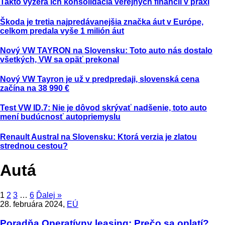
Takto vyzerá ich konsolidácia verejných financií v praxi
Škoda je tretia najpredávanejšia značka áut v Európe,
celkom predala vyše 1 milión áut
Nový VW TAYRON na Slovensku: Toto auto nás dostalo
všetkých, VW sa opäť prekonal
Nový VW Tayron je už v predpredaji, slovenská cena
začína na 38 990 €
Test VW ID.7: Nie je dôvod skrývať nadšenie, toto auto
mení budúcnosť autopriemyslu
Renault Austral na Slovensku: Ktorá verzia je zlatou
strednou cestou?
Autá
1
2
3
…
6
Ďalej »
28. februára 2024,
EÚ
Poradňa
Operatívny leasing: Prečo sa oplatí?