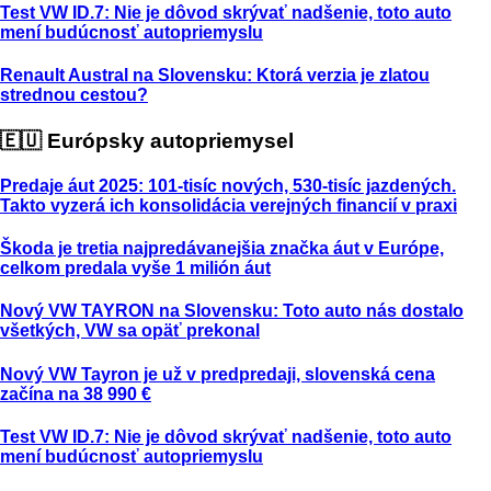
Test VW ID.7: Nie je dôvod skrývať nadšenie, toto auto
mení budúcnosť autopriemyslu
Renault Austral na Slovensku: Ktorá verzia je zlatou
strednou cestou?
🇪🇺 Európsky autopriemysel
Predaje áut 2025: 101-tisíc nových, 530-tisíc jazdených.
Takto vyzerá ich konsolidácia verejných financií v praxi
Škoda je tretia najpredávanejšia značka áut v Európe,
celkom predala vyše 1 milión áut
Nový VW TAYRON na Slovensku: Toto auto nás dostalo
všetkých, VW sa opäť prekonal
Nový VW Tayron je už v predpredaji, slovenská cena
začína na 38 990 €
Test VW ID.7: Nie je dôvod skrývať nadšenie, toto auto
mení budúcnosť autopriemyslu