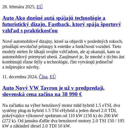
28. februára 2025,
EÚ
Auto
Ako dnešné autá spájajú technológie a
futuristický dizajn. Fastback, ktorý spája športový
vzhľad s praktickosťou
Nové automobilové dizajny, ktoré sa objavili v posledných rokoch,
prinášajú revolučné prístupy k estetike a funkčnosti vozidiel. Tieto
modely nielen že lákajú svojím vzhľadom, ale aj ukazujú, kam sa
automobilový priemysel uberá. Zaujímavé je, že mnohé z týchto áut
kombinujú rôzne štýly a technológie, čím vytvárajú jedinečné
a inšpirujúce návrhy.
11. decembra 2024,
Čína
,
EÚ
Auto
Nový VW Tayron je už v predpredaji,
slovenská cena začína na 38 990 €
Na začiatku na výber benzínový motor mild hybrid 1.5 eTSI, dva
systémy plug-in hybrid 1.5 TSI eHybrid a jeden diesel 2.0 TDI,
pokrývajúce výkonové spektrum od 110 kW (150 k) do 200 kW
(272 k). Od januára ďalšie dva benzínové motory 2.0 TSI 150 / 195
kW a základný diesel 2.0 TDI 10 kW.