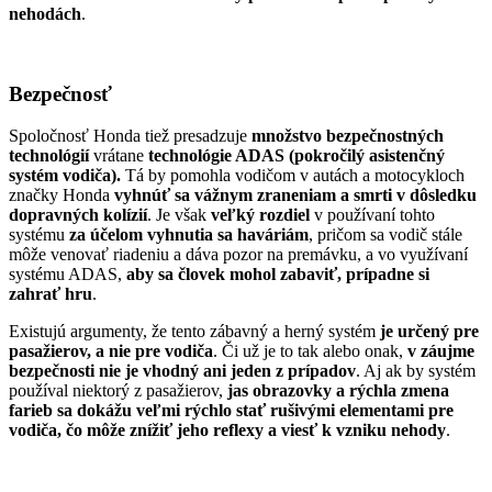
nehodách
.
Bezpečnosť
Spoločnosť Honda tiež presadzuje
množstvo bezpečnostných
technológií
vrátane
technológie ADAS (pokročilý asistenčný
systém vodiča).
Tá by pomohla vodičom v autách a motocykloch
značky Honda
vyhnúť sa vážnym zraneniam a smrti v dôsledku
dopravných kolízií
. Je však
veľký rozdiel
v používaní tohto
systému
za účelom vyhnutia sa haváriám
, pričom sa vodič stále
môže venovať riadeniu a dáva pozor na premávku, a vo využívaní
systému ADAS,
aby sa človek mohol zabaviť, prípadne si
zahrať hru
.
Existujú argumenty, že tento zábavný a herný systém
je určený pre
pasažierov, a nie pre vodiča
. Či už je to tak alebo onak,
v záujme
bezpečnosti nie je vhodný ani jeden z prípadov
. Aj ak by systém
používal niektorý z pasažierov,
jas obrazovky a rýchla zmena
farieb sa dokážu veľmi rýchlo stať rušivými elementami pre
vodiča, čo môže znížiť jeho reflexy a viesť k vzniku nehody
.