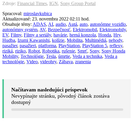
Zdroje:
Financial Times
,
IGN
,
Sony Group Portal
Spracoval:
miroslavkubica
Aktualizované: 23. novembra 2022 02:11 hod.
Obsahuje témy:
ADAS
,
AI
,
audio
,
Autá
,
auto
,
autonómne vozidlo
,
autonómny systém
,
AV
,
Bezpečnosť
,
Elektromobil
,
Elektromobily
,
EV
,
Filmy
,
Filmy a seriály
,
havárie
,
herná konzola
,
Honda
,
Hry
,
Hudba
,
Izumi Kawanishi
,
kolízie
,
Mobilita
,
Multimédiá
,
nehody
,
pasažier
,
pasažieri
,
platforma
,
PlayStation
,
PlayStation 5
,
reflexy
,
riziká
,
riziko
,
Robot
,
Robotika
,
rušenie
,
Smrť
,
Sony
,
Sony Honda
Mobility
,
Technológie
,
Tesla
,
úmrtie
,
Veda a technika
,
Veda a
technológie
,
Video
,
videohry
,
Zábava
,
zranenia
Načítavam nasledujúci príspevok
Nevypínajte stránku, pôvodný článok zostáva
dostupný