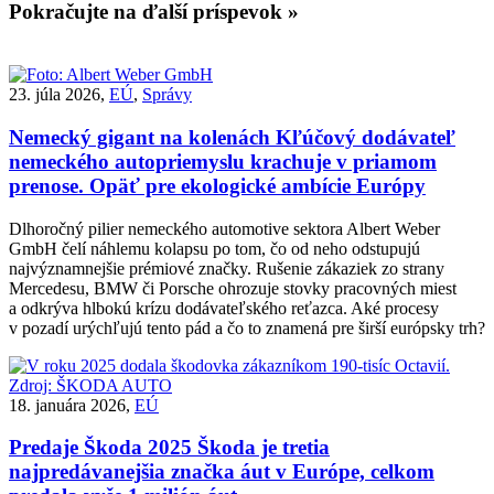
Pokračujte na ďalší príspevok »
23. júla 2026,
EÚ
,
Správy
Nemecký gigant na kolenách
Kľúčový dodávateľ
nemeckého autopriemyslu krachuje v priamom
prenose. Opäť pre ekologické ambície Európy
Dlhoročný pilier nemeckého automotive sektora Albert Weber
GmbH čelí náhlemu kolapsu po tom, čo od neho odstupujú
najvýznamnejšie prémiové značky. Rušenie zákaziek zo strany
Mercedesu, BMW či Porsche ohrozuje stovky pracovných miest
a odkrýva hlbokú krízu dodávateľského reťazca. Aké procesy
v pozadí urýchľujú tento pád a čo to znamená pre širší európsky trh?
18. januára 2026,
EÚ
Predaje Škoda 2025
Škoda je tretia
najpredávanejšia značka áut v Európe, celkom