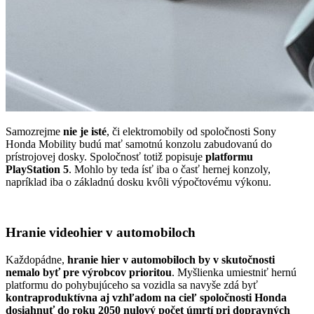
Samozrejme
nie je isté
, či elektromobily od spoločnosti Sony
Honda Mobility budú mať samotnú konzolu zabudovanú do
prístrojovej dosky. Spoločnosť totiž popisuje
platformu
PlayStation 5
. Mohlo by teda ísť iba o časť hernej konzoly,
napríklad iba o základnú dosku kvôli výpočtovému výkonu.
Hranie videohier v automobiloch
Každopádne,
hranie hier v automobiloch by v skutočnosti
nemalo byť pre výrobcov prioritou
. Myšlienka umiestniť hernú
platformu do pohybujúceho sa vozidla sa navyše zdá byť
kontraproduktívna aj vzhľadom na cieľ spoločnosti Honda
dosiahnuť do roku 2050 nulový počet úmrtí pri dopravných