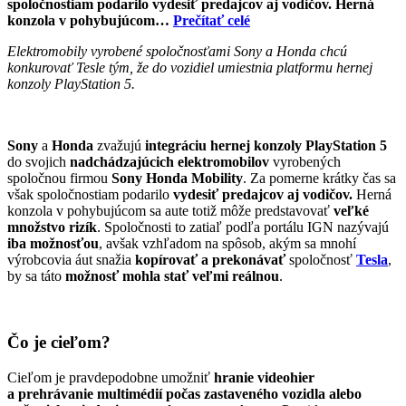
spoločnostiam podarilo vydesiť predajcov aj vodičov. Herná
konzola v pohybujúcom…
Prečítať celé
Elektromobily vyrobené spoločnosťami Sony a Honda chcú
konkurovať Tesle tým, že do vozidiel umiestnia platformu hernej
konzoly PlayStation 5.
Sony
a
Honda
zvažujú
integráciu hernej konzoly PlayStation 5
do svojich
nadchádzajúcich elektromobilov
vyrobených
spoločnou firmou
Sony Honda Mobility
. Za pomerne krátky čas sa
však spoločnostiam podarilo
vydesiť predajcov aj vodičov.
Herná
konzola v pohybujúcom sa aute totiž môže predstavovať
veľké
množstvo rizík
. Spoločnosti to zatiaľ podľa portálu IGN nazývajú
iba možnosťou
, avšak vzhľadom na spôsob, akým sa mnohí
výrobcovia áut snažia
kopírovať a prekonávať
spoločnosť
Tesla
,
by sa táto
možnosť mohla stať veľmi reálnou
.
Čo je cieľom?
Cieľom je pravdepodobne umožniť
hranie videohier
a prehrávanie multimédií počas zastaveného vozidla alebo