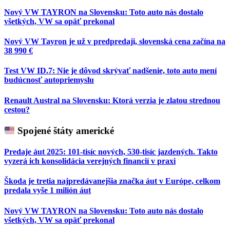
Nový VW TAYRON na Slovensku: Toto auto nás dostalo
všetkých, VW sa opäť prekonal
Nový VW Tayron je už v predpredaji, slovenská cena začína na
38 990 €
Test VW ID.7: Nie je dôvod skrývať nadšenie, toto auto mení
budúcnosť autopriemyslu
Renault Austral na Slovensku: Ktorá verzia je zlatou strednou
cestou?
Spojené štáty americké
Predaje áut 2025: 101-tisíc nových, 530-tisíc jazdených. Takto
vyzerá ich konsolidácia verejných financií v praxi
Škoda je tretia najpredávanejšia značka áut v Európe, celkom
predala vyše 1 milión áut
Nový VW TAYRON na Slovensku: Toto auto nás dostalo
všetkých, VW sa opäť prekonal