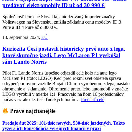
predávať elektromobily ID už od 30 990 €
Spoločnosť Porsche Slovakia, autorizovaný importér značky
Volkswagen na Slovensku, znížila základnú cenu modelov ID.3
Pure a ID.4 Pure až o 3000 €.
13. septembra 2024,
EÚ
Kuriozita
Česi postavili historicky prvé auto z lega,
ktoré skutočne jazdí. Lego McLaren P1 vyskúšal
sám Lando Norris
Pilot F1 Lando Norris úspešne odjazdil celé kolo na aute lego
McLaren P1 (foto: LEGO) Keď pred rokmi svet obletela správa
o hyperšportovom vozidle Bugatti Chiron vyrobenom z lega, nastalo
ohromenie aj sklamanie. Ohromenie preto, lebo automobil v značke
LEGO vyrobili v mierke 1:1. Pracovalo na ňom 16 profesionálov
počas viac ako 13-tisíc ľudských hodín…
Prečítať celé
Práve najčítanejšie
Predaje áut 2025: 101-tisíc nových, 530-tisíc jazdených. Takto
vyzerá ich konsolidácia verejných financií v praxi