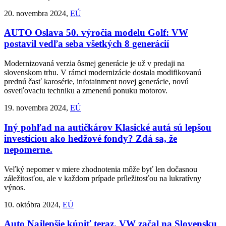
20. novembra 2024,
EÚ
AUTO
Oslava 50. výročia modelu Golf: VW
postavil vedľa seba všetkých 8 generácií
Modernizovaná verzia ôsmej generácie je už v predaji na
slovenskom trhu. V rámci modernizácie dostala modifikovanú
prednú časť karosérie, infotainment novej generácie, novú
osvetľovaciu techniku a zmenenú ponuku motorov.
19. novembra 2024,
EÚ
Iný pohľad na autičkárov
Klasické autá sú lepšou
investíciou ako hedžové fondy? Zdá sa, že
nepomerne.
Veľký nepomer v miere zhodnotenia môže byť len dočasnou
záležitosťou, ale v každom prípade príležitosťou na lukratívny
výnos.
10. októbra 2024,
EÚ
Auto
Najlepšie kúpiť teraz. VW začal na Slovensku