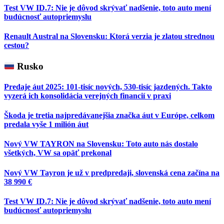
Test VW ID.7: Nie je dôvod skrývať nadšenie, toto auto mení
budúcnosť autopriemyslu
Renault Austral na Slovensku: Ktorá verzia je zlatou strednou
cestou?
Rusko
Predaje áut 2025: 101-tisíc nových, 530-tisíc jazdených. Takto
vyzerá ich konsolidácia verejných financií v praxi
Škoda je tretia najpredávanejšia značka áut v Európe, celkom
predala vyše 1 milión áut
Nový VW TAYRON na Slovensku: Toto auto nás dostalo
všetkých, VW sa opäť prekonal
Nový VW Tayron je už v predpredaji, slovenská cena začína na
38 990 €
Test VW ID.7: Nie je dôvod skrývať nadšenie, toto auto mení
budúcnosť autopriemyslu