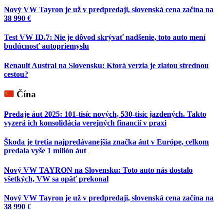
Nový VW Tayron je už v predpredaji, slovenská cena začína na
38 990 €
Test VW ID.7: Nie je dôvod skrývať nadšenie, toto auto mení
budúcnosť autopriemyslu
Renault Austral na Slovensku: Ktorá verzia je zlatou strednou
cestou?
Čína
Predaje áut 2025: 101-tisíc nových, 530-tisíc jazdených. Takto
vyzerá ich konsolidácia verejných financií v praxi
Škoda je tretia najpredávanejšia značka áut v Európe, celkom
predala vyše 1 milión áut
Nový VW TAYRON na Slovensku: Toto auto nás dostalo
všetkých, VW sa opäť prekonal
Nový VW Tayron je už v predpredaji, slovenská cena začína na
38 990 €