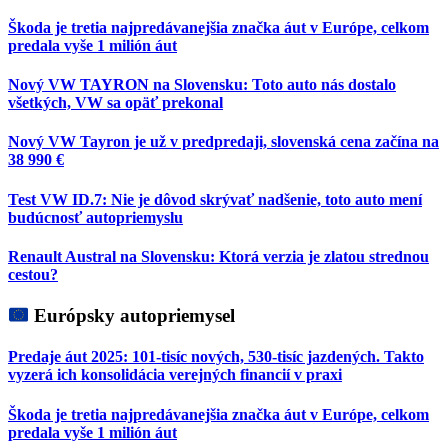
Škoda je tretia najpredávanejšia značka áut v Európe, celkom
predala vyše 1 milión áut
Nový VW TAYRON na Slovensku: Toto auto nás dostalo
všetkých, VW sa opäť prekonal
Nový VW Tayron je už v predpredaji, slovenská cena začína na
38 990 €
Test VW ID.7: Nie je dôvod skrývať nadšenie, toto auto mení
budúcnosť autopriemyslu
Renault Austral na Slovensku: Ktorá verzia je zlatou strednou
cestou?
Európsky autopriemysel
Predaje áut 2025: 101-tisíc nových, 530-tisíc jazdených. Takto
vyzerá ich konsolidácia verejných financií v praxi
Škoda je tretia najpredávanejšia značka áut v Európe, celkom
predala vyše 1 milión áut