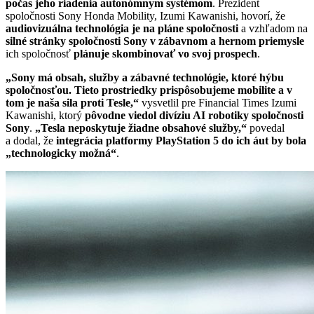
počas jeho riadenia autonómnym systémom
. Prezident
spoločnosti Sony Honda Mobility, Izumi Kawanishi, hovorí, že
audiovizuálna technológia je na pláne spoločnosti
a vzhľadom na
silné stránky spoločnosti Sony v zábavnom a hernom priemysle
ich spoločnosť
plánuje skombinovať vo svoj prospech
.
„Sony má obsah, služby a zábavné technológie, ktoré hýbu
spoločnosťou. Tieto prostriedky prispôsobujeme mobilite a v
tom je naša sila proti Tesle,“
vysvetlil pre Financial Times Izumi
Kawanishi, ktorý
pôvodne viedol divíziu AI robotiky spoločnosti
Sony
.
„Tesla neposkytuje žiadne obsahové služby,“
povedal
a dodal, že
integrácia platformy PlayStation 5 do ich áut by bola
„technologicky možná“
.