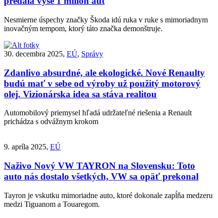
predala vyše 1 milión áut
Nesmierne úspechy značky Škoda idú ruka v ruke s mimoriadnym
inovačným tempom, ktorý táto značka demonštruje.
30. decembra 2025,
EÚ
,
Správy
Zdanlivo absurdné, ale ekologické. Nové Renaulty
budú mať v sebe od výroby už použitý motorový
olej. Vizionárska idea sa stáva realitou
Automobilový priemysel hľadá udržateľné riešenia a Renault
prichádza s odvážnym krokom
9. apríla 2025,
EÚ
Naživo
Nový VW TAYRON na Slovensku: Toto
auto nás dostalo všetkých, VW sa opäť prekonal
Tayron je vskutku mimoriadne auto, ktoré dokonale zapĺňa medzeru
medzi Tiguanom a Touaregom.