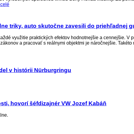
 celé
e triky, auto skutočne zavesili do priehľadnej g
aždé využitie praktických efektov hodnotnejšie a cennejšie. V p
ákonov a pracovať s reálnymi objektmi je náročnejšie. Takéto rek
del v histórii Nürburgringu
sti, hovorí šéfdizajnér VW Jozef Kabáň
lne.