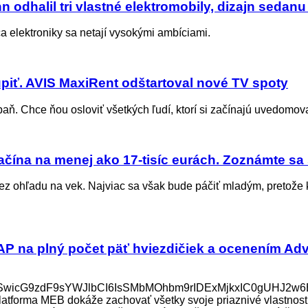
odhalil tri vlastné elektromobily, dizajn sedanu
bca elektroniky sa netají vysokými ambíciami.
kúpiť. AVIS MaxiRent odštartoval nové TV spoty
. Chce ňou osloviť všetkých ľudí, ktorí si začínajú uvedomovať
ačína na menej ako 17-tisíc eurách. Zoznámte sa 
 bez ohľadu na vek. Najviac sa však bude páčiť mladým, preto
AP na plný počet päť hviezdičiek a ocenením A
I5MSwicG9zdF9sYWJlbCI6IsSMbMOhbm9rIDExMjkxIC0gUH
platforma MEB dokáže zachovať všetky svoje priaznivé vlastnos