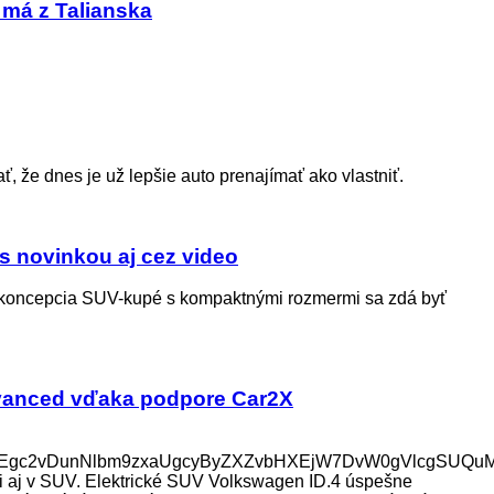
 má z Talianska
, že dnes je už lepšie auto prenajímať ako vlastniť.
s novinkou aj cez video
že koncepcia SUV-kupé s kompaktnými rozmermi sa zdá byť
dvanced vďaka podpore Car2X
J2w6Egc2vDunNlbm9zxaUgcyByZXZvbHXEjW7DvW0gVlcgSU
ti aj v SUV. Elektrické SUV Volkswagen ID.4 úspešne