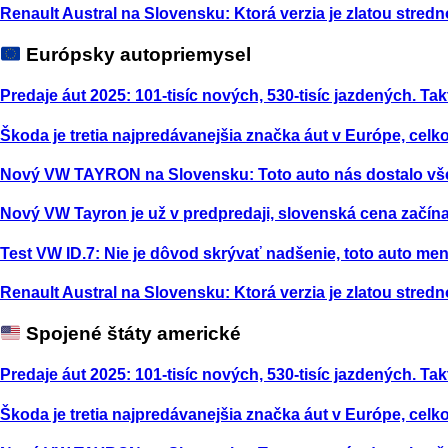
Renault Austral na Slovensku: Ktorá verzia je zlatou stred
Európsky autopriemysel
Predaje áut 2025: 101-tisíc nových, 530-tisíc jazdených. Tak
Škoda je tretia najpredávanejšia značka áut v Európe, celk
Nový VW TAYRON na Slovensku: Toto auto nás dostalo vš
Nový VW Tayron je už v predpredaji, slovenská cena začína
Test VW ID.7: Nie je dôvod skrývať nadšenie, toto auto m
Renault Austral na Slovensku: Ktorá verzia je zlatou stred
Spojené štáty americké
Predaje áut 2025: 101-tisíc nových, 530-tisíc jazdených. Tak
Škoda je tretia najpredávanejšia značka áut v Európe, celk