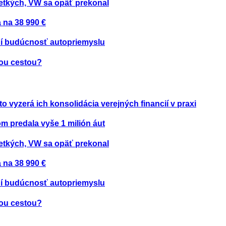
etkých, VW sa opäť prekonal
 na 38 990 €
ení budúcnosť autopriemyslu
nou cestou?
to vyzerá ich konsolidácia verejných financií v praxi
om predala vyše 1 milión áut
etkých, VW sa opäť prekonal
 na 38 990 €
ení budúcnosť autopriemyslu
nou cestou?