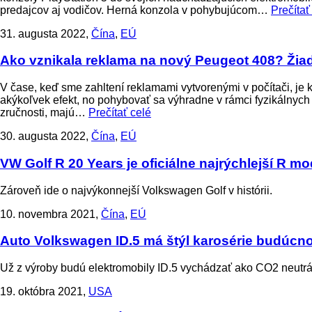
predajcov aj vodičov. Herná konzola v pohybujúcom…
Prečítať
31. augusta 2022,
Čína
,
EÚ
Ako vznikala reklama na nový Peugeot 408? Žiadn
V čase, keď sme zahltení reklamami vytvorenými v počítači, je k
akýkoľvek efekt, no pohybovať sa výhradne v rámci fyzikálnych z
zručnosti, majú…
Prečítať celé
30. augusta 2022,
Čína
,
EÚ
VW Golf R 20 Years je oficiálne najrýchlejší R mo
Zároveň ide o najvýkonnejší Volkswagen Golf v histórii.
10. novembra 2021,
Čína
,
EÚ
Auto
Volkswagen ID.5 má štýl karosérie budúcno
Už z výroby budú elektromobily ID.5 vychádzať ako CO2 neutrá
19. októbra 2021,
USA