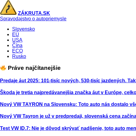
ZÁKRUTA.SK
Spravodajstvo o autopriemysle
Slovensko
EÚ
USA
Čína
ECO
Rusko
Práve najčítanejšie
Predaje áut 2025: 101-tisíc nových, 530-tisíc jazdených. Tak
Škoda je tretia najpredávanejšia značka áut v Európe, celk
Nový VW TAYRON na Slovensku: Toto auto nás dostalo vš
Nový VW Tayron je už v predpredaji, slovenská cena začína
Test VW ID.7: Nie je dôvod skrývať nadšenie, toto auto m