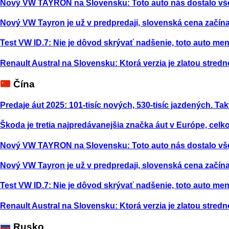
Nový VW TAYRON na Slovensku: Toto auto nás dostalo vš
Nový VW Tayron je už v predpredaji, slovenská cena začína
Test VW ID.7: Nie je dôvod skrývať nadšenie, toto auto m
Renault Austral na Slovensku: Ktorá verzia je zlatou stred
Čína
Predaje áut 2025: 101-tisíc nových, 530-tisíc jazdených. Tak
Škoda je tretia najpredávanejšia značka áut v Európe, celk
Nový VW TAYRON na Slovensku: Toto auto nás dostalo vš
Nový VW Tayron je už v predpredaji, slovenská cena začína
Test VW ID.7: Nie je dôvod skrývať nadšenie, toto auto m
Renault Austral na Slovensku: Ktorá verzia je zlatou stred
Rusko