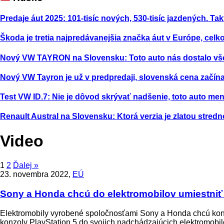
Predaje áut 2025: 101-tisíc nových, 530-tisíc jazdených. Tak
Škoda je tretia najpredávanejšia značka áut v Európe, celk
Nový VW TAYRON na Slovensku: Toto auto nás dostalo vš
Nový VW Tayron je už v predpredaji, slovenská cena začína
Test VW ID.7: Nie je dôvod skrývať nadšenie, toto auto m
Renault Austral na Slovensku: Ktorá verzia je zlatou stred
Video
1
2
Ďalej »
23. novembra 2022,
EÚ
Sony a Honda chcú do elektromobilov umiestniť 
Elektromobily vyrobené spoločnosťami Sony a Honda chcú konku
konzoly PlayStation 5 do svojich nadchádzajúcich elektromobi