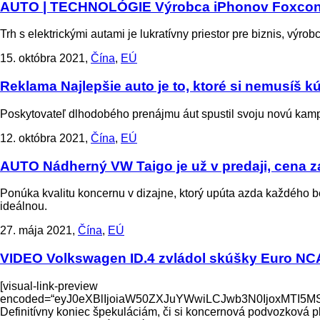
AUTO | TECHNOLÓGIE
Výrobca iPhonov Foxconn 
Trh s elektrickými autami je lukratívny priestor pre biznis, výro
15. októbra 2021,
Čína
,
EÚ
Reklama
Najlepšie auto je to, ktoré si nemusíš 
Poskytovateľ dlhodobého prenájmu áut spustil svoju novú kampaň
12. októbra 2021,
Čína
,
EÚ
AUTO
Nádherný VW Taigo je už v predaji, cena z
Ponúka kvalitu koncernu v dizajne, ktorý upúta azda každého
ideálnou.
27. mája 2021,
Čína
,
EÚ
VIDEO
Volkswagen ID.4 zvládol skúšky Euro NC
[visual-link-preview
encoded=“eyJ0eXBlIjoiaW50ZXJuYWwiLCJwb3N0IjoxMT
Definitívny koniec špekuláciám, či si koncernová podvozková 