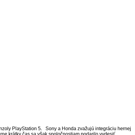
nzoly PlayStation 5. Sony a Honda zvažujú integráciu hernej
ne krátky čas sa však spoločnostiam podarilo vydesiť