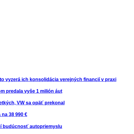
to vyzerá ich konsolidácia verejných financií v praxi
om predala vyše 1 milión áut
etkých, VW sa opäť prekonal
 na 38 990 €
ení budúcnosť autopriemyslu