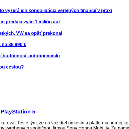
to vyzerá ich konsolidácia verejných financií v praxi
om predala vyše 1 milión áut
etkých, VW sa opäť prekonal
 na 38 990 €
ení budúcnosť autopriemyslu
nou cestou?
PlayStation 5
rovať Tesle tým, že do vozidiel umiestnia platformu hernej ko
lov vyrobených spoločnou firmou Sony Honda Mobility. Za pomer