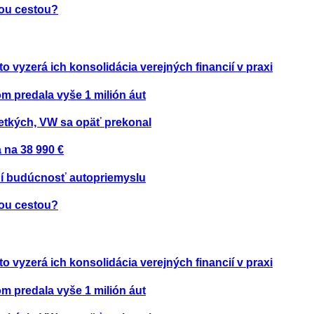
nou cestou?
to vyzerá ich konsolidácia verejných financií v praxi
om predala vyše 1 milión áut
etkých, VW sa opäť prekonal
 na 38 990 €
ení budúcnosť autopriemyslu
nou cestou?
to vyzerá ich konsolidácia verejných financií v praxi
om predala vyše 1 milión áut