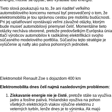
Tieto slová poukazujú na to, že ani riaditeľ veľkého
automobilového koncernu nemusí byť presvedčený o tom, že
elektromobilita je tou správnou cestou pre mobilitu budúcnosti.
Pri jej uplatňovaní vyvstávajú veľmi závažné otázky, ktorým
bude musieť automobilový priemysel čeliť. Momentálne tieto
otázky necháva otvorené, pretože predovšetkým Európska únia
tlačí výrobcov automobilov k radikálnej elektrifikácii svojho
súčasného modelového portfólia. Súčasťou tejto stratégie je
vylúčenie aj nafty ako paliva pohonných jednotiek.
Elektromobil Renault Zoe s dojazdom 400 km
Elektromobilita dnes čelí najmä nasledovným problémom:
Získavanie energie nie je čisté
, pretože stále sa využíva
jadro a fosílne palivá. Holandsko využíva na pohon
všetkých elektrických vlakov výlučne elektrinu z
veterných turbín, lenže dnes je to výnimka. Ak majú