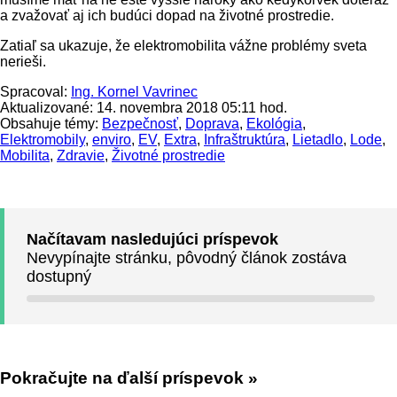
a zvažovať aj ich budúci dopad na životné prostredie.
Zatiaľ sa ukazuje, že elektromobilita vážne problémy sveta
nerieši.
Spracoval:
Ing. Kornel Vavrinec
Aktualizované: 14. novembra 2018 05:11 hod.
Obsahuje témy:
Bezpečnosť
,
Doprava
,
Ekológia
,
Elektromobily
,
enviro
,
EV
,
Extra
,
Infraštruktúra
,
Lietadlo
,
Lode
,
Mobilita
,
Zdravie
,
Životné prostredie
Načítavam nasledujúci príspevok
Nevypínajte stránku, pôvodný článok zostáva
dostupný
Pokračujte na ďalší príspevok »