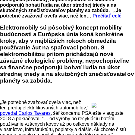
podporujú bohatí ľudia na úkor strednej triedy a na
skutočných znečisťovateľov planéty sa zabúda. „Je
potrebné zvažovať oveľa viac, než len…
Prečítať celé
Elektromobily sú pôsobivý koncept mobility
budúcnosti a Európska únia koná konkrétne
kroky, aby v najbližších rokoch obmedzila
používanie áut na spaľovací pohon. S
elektromobilitou pritom prichádzajú nové
závažné ekologické problémy, nepochopiteľne
sa finančne podporujú bohatí ľudia na úkor
strednej triedy a na skutočných znečisťovateľov
planéty sa zabúda.
„Je potrebné zvažovať oveľa viac, než
len predaj elektrifikovaných automobilov,“
povedal Carlos Tavares
, šéf koncernu PSA ešte v auguste
2018 a pokračoval: “… od výroby po recykláciu batérií,
používanie vzácnych kovov až po celkové náklady na
vlastníctvo, infraštruktúru, poplatky a ďalšie. Ak chcete čistú
energiu, musíte sa opýtať, ako vyrábate túto energiu.“