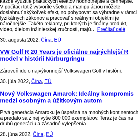
každé využitie praktických efektov hodnotnejšie a cennejšie.
V počítači totiž vytvoríte všetko a manipuláciou môžete
dosiahnuť akýkoľvek efekt, no pohybovať sa výhradne v rámci
fyzikálnych zákonov a pracovať s reálnymi objektmi je
náročnejšie. Takéto reklamy, pri ktorých je finálny produkt,
video, dielom inžinierskej zručnosti, majú…
Prečítať celé
30. augusta 2022,
Čína
,
EÚ
VW Golf R 20 Years je oficiálne najrýchlejší R
model v histórii Nürburgringu
Zároveň ide o najvýkonnejší Volkswagen Golf v histórii.
30. júla 2022,
Čína
,
EÚ
Nový Volkswagen Amarok: Ideálny kompromis
medzi osobným a úžitkovým autom
Prvá generácia Amaroku je úspešná na mnohých kontinentoch
a predalo sa z nej vyše 800 000 exemplárov. Teraz je čas na
druhú generáciu a zásadné vylepšenia.
28. júna 2022,
Čína
,
EÚ