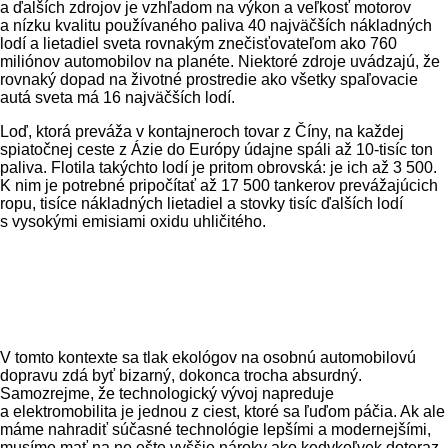
a ďalších zdrojov je vzhľadom na výkon a veľkosť motorov
a nízku kvalitu používaného paliva 40 najväčších nákladných
lodí a lietadiel sveta rovnakým znečisťovateľom ako 760
miliónov automobilov na planéte. Niektoré zdroje uvádzajú, že
rovnaký dopad na životné prostredie ako všetky spaľovacie
autá sveta má 16 najväčších lodí.
Loď, ktorá preváža v kontajneroch tovar z Číny, na každej
spiatočnej ceste z Ázie do Európy údajne spáli až 10-tisíc ton
paliva. Flotila takýchto lodí je pritom obrovská: je ich až 3 500.
K nim je potrebné pripočítať až 17 500 tankerov prevážajúcich
ropu, tisíce nákladných lietadiel a stovky tisíc ďalších lodí
s vysokými emisiami oxidu uhličitého.
V tomto kontexte sa tlak ekológov na osobnú automobilovú
dopravu zdá byť bizarný, dokonca trocha absurdný.
Samozrejme, že technologický vývoj napreduje
a elektromobilita je jednou z ciest, ktoré sa ľuďom páčia. Ak ale
máme nahradiť súčasné technológie lepšími a modernejšími,
musíme mať na ne ešte vyššie nároky ako kedykoľvek doteraz