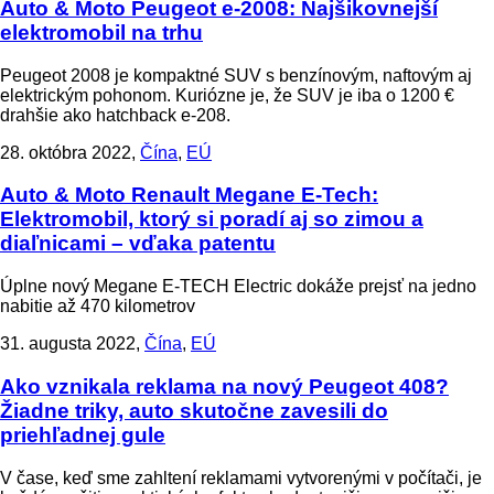
Auto & Moto
Peugeot e-2008: Najšikovnejší
elektromobil na trhu
Peugeot 2008 je kompaktné SUV s benzínovým, naftovým aj
elektrickým pohonom. Kuriózne je, že SUV je iba o 1200 €
drahšie ako hatchback e-208.
28. októbra 2022,
Čína
,
EÚ
Auto & Moto
Renault Megane E-Tech:
Elektromobil, ktorý si poradí aj so zimou a
diaľnicami – vďaka patentu
Úplne nový Megane E-TECH Electric dokáže prejsť na jedno
nabitie až 470 kilometrov
31. augusta 2022,
Čína
,
EÚ
Ako vznikala reklama na nový Peugeot 408?
Žiadne triky, auto skutočne zavesili do
priehľadnej gule
V čase, keď sme zahltení reklamami vytvorenými v počítači, je