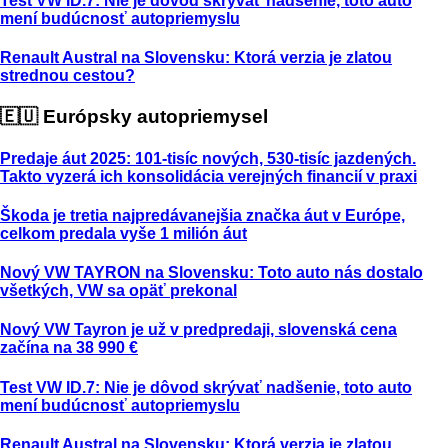
Test VW ID.7: Nie je dôvod skrývať nadšenie, toto auto
mení budúcnosť autopriemyslu
Renault Austral na Slovensku: Ktorá verzia je zlatou
strednou cestou?
🇪🇺 Európsky autopriemysel
Predaje áut 2025: 101-tisíc nových, 530-tisíc jazdených.
Takto vyzerá ich konsolidácia verejných financií v praxi
Škoda je tretia najpredávanejšia značka áut v Európe,
celkom predala vyše 1 milión áut
Nový VW TAYRON na Slovensku: Toto auto nás dostalo
všetkých, VW sa opäť prekonal
Nový VW Tayron je už v predpredaji, slovenská cena
začína na 38 990 €
Test VW ID.7: Nie je dôvod skrývať nadšenie, toto auto
mení budúcnosť autopriemyslu
Renault Austral na Slovensku: Ktorá verzia je zlatou