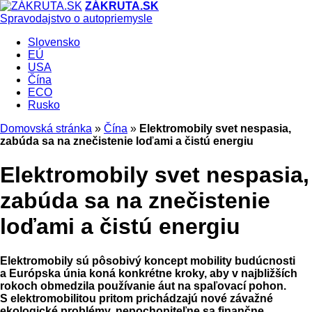
ZÁKRUTA.SK
Spravodajstvo o autopriemysle
Slovensko
EÚ
USA
Čína
ECO
Rusko
Domovská stránka
»
Čína
»
Elektromobily svet nespasia,
zabúda sa na znečistenie loďami a čistú energiu
Elektromobily svet nespasia,
zabúda sa na znečistenie
loďami a čistú energiu
Elektromobily sú pôsobivý koncept mobility budúcnosti
a Európska únia koná konkrétne kroky, aby v najbližších
rokoch obmedzila používanie áut na spaľovací pohon.
S elektromobilitou pritom prichádzajú nové závažné
ekologické problémy, nepochopiteľne sa finančne