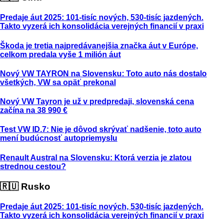
Predaje áut 2025: 101-tisíc nových, 530-tisíc jazdených.
Takto vyzerá ich konsolidácia verejných financií v praxi
Škoda je tretia najpredávanejšia značka áut v Európe,
celkom predala vyše 1 milión áut
Nový VW TAYRON na Slovensku: Toto auto nás dostalo
všetkých, VW sa opäť prekonal
Nový VW Tayron je už v predpredaji, slovenská cena
začína na 38 990 €
Test VW ID.7: Nie je dôvod skrývať nadšenie, toto auto
mení budúcnosť autopriemyslu
Renault Austral na Slovensku: Ktorá verzia je zlatou
strednou cestou?
🇷🇺 Rusko
Predaje áut 2025: 101-tisíc nových, 530-tisíc jazdených.
Takto vyzerá ich konsolidácia verejných financií v praxi