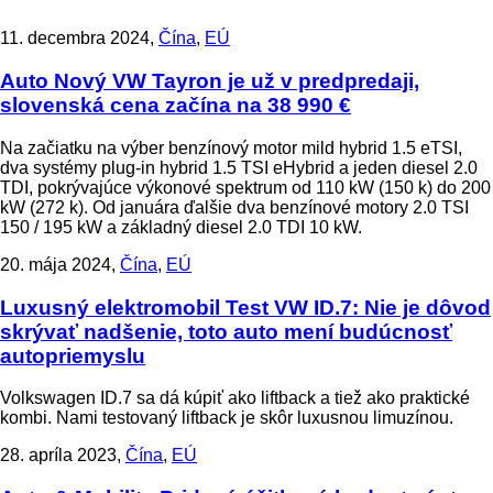
11. decembra 2024,
Čína
,
EÚ
Auto
Nový VW Tayron je už v predpredaji,
slovenská cena začína na 38 990 €
Na začiatku na výber benzínový motor mild hybrid 1.5 eTSI,
dva systémy plug-in hybrid 1.5 TSI eHybrid a jeden diesel 2.0
TDI, pokrývajúce výkonové spektrum od 110 kW (150 k) do 200
kW (272 k). Od januára ďalšie dva benzínové motory 2.0 TSI
150 / 195 kW a základný diesel 2.0 TDI 10 kW.
20. mája 2024,
Čína
,
EÚ
Luxusný elektromobil
Test VW ID.7: Nie je dôvod
skrývať nadšenie, toto auto mení budúcnosť
autopriemyslu
Volkswagen ID.7 sa dá kúpiť ako liftback a tiež ako praktické
kombi. Nami testovaný liftback je skôr luxusnou limuzínou.
28. apríla 2023,
Čína
,
EÚ