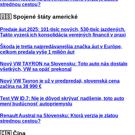
strednou cestou?
🇺🇸 Spojené štáty americké
Predaje áut 2025: 101-tisíc nových, 530-tisíc jazdených.
Takto vyzerá ich konsolidácia verejných financií v praxi
Škoda je tretia najpredávanejšia značka áut v Európe,
celkom predala vyše 1 milión áut
Nový VW TAYRON na Slovensku: Toto auto nás dostalo
všetkých, VW sa opäť prekonal
Nový VW Tayron je už v predpredaji, slovenská cena
začína na 38 990 €
Test VW ID.7: Nie je dôvod skrývať nadšenie, toto auto
mení budúcnosť autopriemyslu
Renault Austral na Slovensku: Ktorá verzia je zlatou
strednou cestou?
🇨🇳 Čína