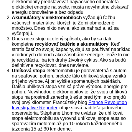
elektromobily predstavovať najväčšieho odberateľa
elektrickej energie na svete, musia nevyhnutne získavať
energiu obnoviteľne a bez odpadu.
Akumulátory v elektromobiloch
vyžadujú ťažbu
vzácnych materiálov, ktorých je Zemi obmedzené
množstvo. Dnes nikto nevie, ako sa nahradia, až sa
vyčerpajú.
Dnes neexistuje ucelený spôsob, ako by sa dali
kompletne
recyklovať batérie a akumulátory
. Keď
stratia časť zo svojej kapacity, dajú sa používať napríklad
v rodinných domoch ako zásobárne energie, lenže to nie
je recyklácia, iba ich druhý životný cyklus. Ako sa budú
definitívne recyklovať, dnes nevieme.
Uhlíková stopa
elektromobilu je porovnateľná s autom
na spaľovací pohon, pretože táto uhlíková stopa vzniká
pri jeho výrobe. Aj pri vyššie spomenutých batériách.
Ďalšia uhlíková stopa vzniká práve výrobou energie pre
pohon. Nevýhodou elektromobilov je, že svoju uhlíkovú
stopu na prostredí zanechajú ešte pred tým, ako prejdú
svoj prvý kilometer. Francúzsky blog
France Revolution
Investigative Reporter
cituje slová riaditeľa jadrového
observatória. Stéphane Lhomme uvádza, že uhlíková
stopa elektromobilu sa vyrovná uhlíkovej stope auta so
spaľovacím motorom až po 10 rokoch každodenného
jazdenia 15 až 30 km denne.