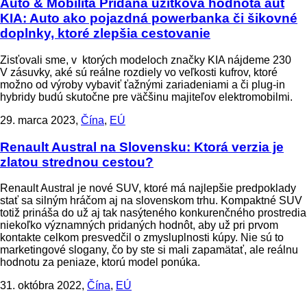
Auto & Mobilita
Pridaná úžitková hodnota áut
KIA: Auto ako pojazdná powerbanka či šikovné
doplnky, ktoré zlepšia cestovanie
Zisťovali sme, v ktorých modeloch značky KIA nájdeme 230
V zásuvky, aké sú reálne rozdiely vo veľkosti kufrov, ktoré
možno od výroby vybaviť ťažnými zariadeniami a či plug-in
hybridy budú skutočne pre väčšinu majiteľov elektromobilmi.
29. marca 2023,
Čína
,
EÚ
Renault Austral na Slovensku: Ktorá verzia je
zlatou strednou cestou?
Renault Austral je nové SUV, ktoré má najlepšie predpoklady
stať sa silným hráčom aj na slovenskom trhu. Kompaktné SUV
totiž prináša do už aj tak nasýteného konkurenčného prostredia
niekoľko významných pridaných hodnôt, aby už pri prvom
kontakte celkom presvedčil o zmysluplnosti kúpy. Nie sú to
marketingové slogany, čo by ste si mali zapamätať, ale reálnu
hodnotu za peniaze, ktorú model ponúka.
31. októbra 2022,
Čína
,
EÚ