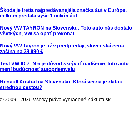
Škoda je tretia najpredávanejšia značka áut v Európe,
celkom predala vyše 1 milión áut
Nový VW TAYRON na Slovensku: Toto auto nás dostalo
všetkých, VW sa opäť prekonal
Nový VW Tayron je už v predpredaji, slovenská cena
začína na 38 990 €
Test VW ID.7: Nie je dôvod skrývať nadšenie, toto auto
mení budúcnosť autopriemyslu
Renault Austral na Slovensku: Ktorá verzia je zlatou
strednou cestou?
© 2009 - 2026 Všetky práva vyhradené Zákruta.sk