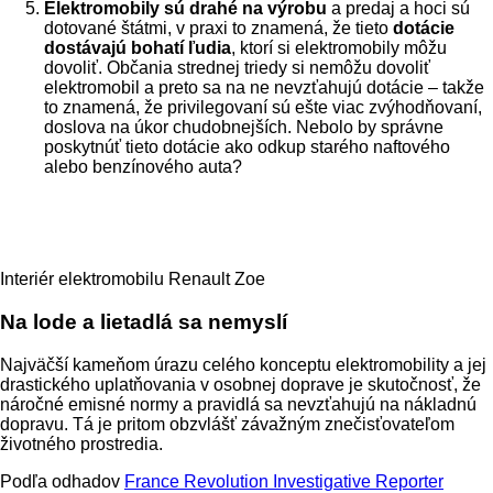
Elektromobily sú drahé na výrobu
a predaj a hoci sú
dotované štátmi, v praxi to znamená, že tieto
dotácie
dostávajú bohatí ľudia
, ktorí si elektromobily môžu
dovoliť. Občania strednej triedy si nemôžu dovoliť
elektromobil a preto sa na ne nevzťahujú dotácie – takže
to znamená, že privilegovaní sú ešte viac zvýhodňovaní,
doslova na úkor chudobnejších. Nebolo by správne
poskytnúť tieto dotácie ako odkup starého naftového
alebo benzínového auta?
Interiér elektromobilu Renault Zoe
Na lode a lietadlá sa nemyslí
Najväčší kameňom úrazu celého konceptu elektromobility a jej
drastického uplatňovania v osobnej doprave je skutočnosť, že
náročné emisné normy a pravidlá sa nevzťahujú na nákladnú
dopravu. Tá je pritom obzvlášť závažným znečisťovateľom
životného prostredia.
Podľa odhadov
France Revolution Investigative Reporter