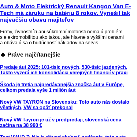
Auto & Moto
Elektrický Renault Kangoo Van E-
Tech má záruku na batériu 8 rokov. Vyriešil tak
najväčšiu obavu majiteľov
Firmy, živnostníci ani súkromní motoristi nemajú problém
s elektromobilitou ako takou, ale hlavne s vyššími cenami
a obávajú sa o budúcnosť nákladov na servis.
🔥 Práve najčítanejšie
Predaje áut 2025: 101-tisíc nových, 530-tisíc jazdených.
Takto vyzerá ich konsolidácia verejných financií v praxi
Škoda je tretia najpredávanejšia značka áut v Európe,
celkom predala vyše 1 milión áut
Nový VW TAYRON na Slovensku: Toto auto nás dostalo
všetkých, VW sa opäť prekonal
Nový VW Tayron je už v predpredaji, slovenská cena
začína na 38 990 €