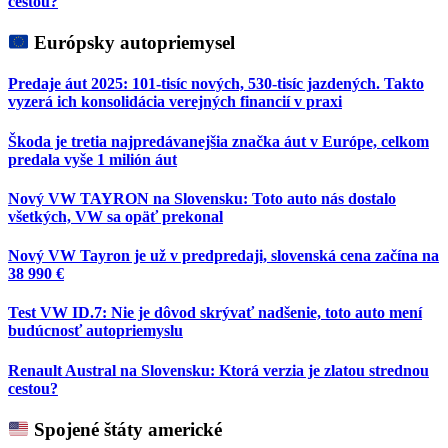
cestou?
Európsky autopriemysel
Predaje áut 2025: 101-tisíc nových, 530-tisíc jazdených. Takto
vyzerá ich konsolidácia verejných financií v praxi
Škoda je tretia najpredávanejšia značka áut v Európe, celkom
predala vyše 1 milión áut
Nový VW TAYRON na Slovensku: Toto auto nás dostalo
všetkých, VW sa opäť prekonal
Nový VW Tayron je už v predpredaji, slovenská cena začína na
38 990 €
Test VW ID.7: Nie je dôvod skrývať nadšenie, toto auto mení
budúcnosť autopriemyslu
Renault Austral na Slovensku: Ktorá verzia je zlatou strednou
cestou?
Spojené štáty americké