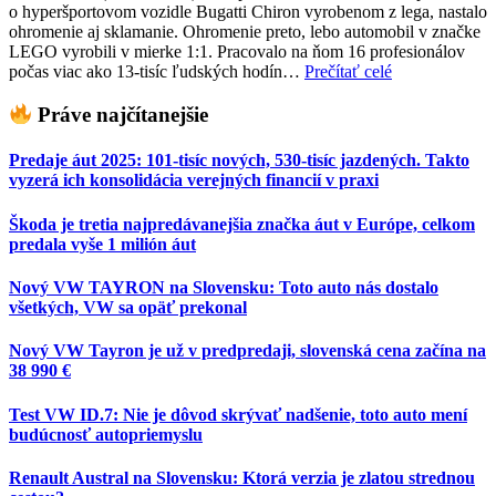
o hyperšportovom vozidle Bugatti Chiron vyrobenom z lega, nastalo
ohromenie aj sklamanie. Ohromenie preto, lebo automobil v značke
LEGO vyrobili v mierke 1:1. Pracovalo na ňom 16 profesionálov
počas viac ako 13-tisíc ľudských hodín…
Prečítať celé
Práve najčítanejšie
Predaje áut 2025: 101-tisíc nových, 530-tisíc jazdených. Takto
vyzerá ich konsolidácia verejných financií v praxi
Škoda je tretia najpredávanejšia značka áut v Európe, celkom
predala vyše 1 milión áut
Nový VW TAYRON na Slovensku: Toto auto nás dostalo
všetkých, VW sa opäť prekonal
Nový VW Tayron je už v predpredaji, slovenská cena začína na
38 990 €
Test VW ID.7: Nie je dôvod skrývať nadšenie, toto auto mení
budúcnosť autopriemyslu
Renault Austral na Slovensku: Ktorá verzia je zlatou strednou