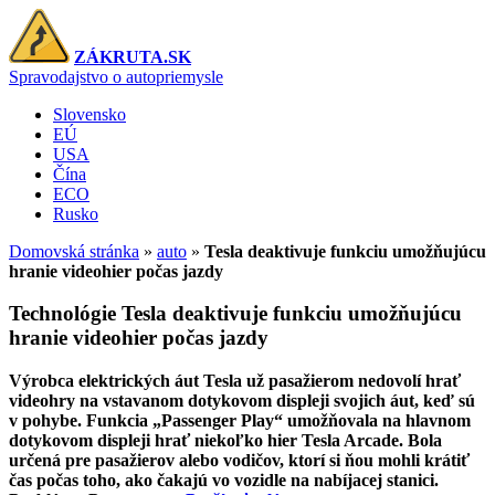
ZÁKRUTA.SK
Spravodajstvo o autopriemysle
Slovensko
EÚ
USA
Čína
ECO
Rusko
Domovská stránka
»
auto
»
Tesla deaktivuje funkciu umožňujúcu
hranie videohier počas jazdy
Technológie
Tesla deaktivuje funkciu umožňujúcu
hranie videohier počas jazdy
Výrobca elektrických áut Tesla už pasažierom nedovolí hrať
videohry na vstavanom dotykovom displeji svojich áut, keď sú
v pohybe. Funkcia „Passenger Play“ umožňovala na hlavnom
dotykovom displeji hrať niekoľko hier Tesla Arcade. Bola
určená pre pasažierov alebo vodičov, ktorí si ňou mohli krátiť
čas počas toho, ako čakajú vo vozidle na nabíjacej stanici.