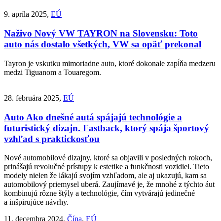
9. apríla 2025,
EÚ
Naživo
Nový VW TAYRON na Slovensku: Toto
auto nás dostalo všetkých, VW sa opäť prekonal
Tayron je vskutku mimoriadne auto, ktoré dokonale zapĺňa medzeru
medzi Tiguanom a Touaregom.
28. februára 2025,
EÚ
Auto
Ako dnešné autá spájajú technológie a
futuristický dizajn. Fastback, ktorý spája športový
vzhľad s praktickosťou
Nové automobilové dizajny, ktoré sa objavili v posledných rokoch,
prinášajú revolučné prístupy k estetike a funkčnosti vozidiel. Tieto
modely nielen že lákajú svojím vzhľadom, ale aj ukazujú, kam sa
automobilový priemysel uberá. Zaujímavé je, že mnohé z týchto áut
kombinujú rôzne štýly a technológie, čím vytvárajú jedinečné
a inšpirujúce návrhy.
11. decembra 2024,
Čína
,
EÚ