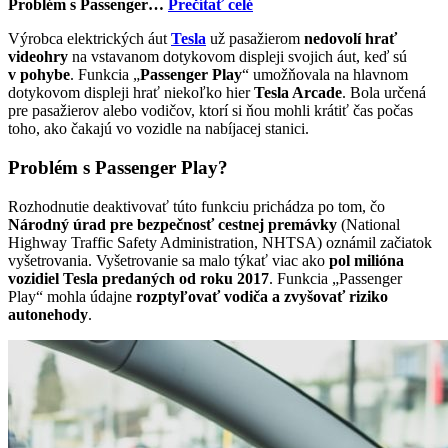
Problém s Passenger…
Prečítať celé
Výrobca elektrických áut
Tesla
už pasažierom
nedovolí hrať
videohry
na vstavanom dotykovom displeji svojich áut, keď sú
v pohybe
. Funkcia „
Passenger Play
“ umožňovala na hlavnom
dotykovom displeji hrať niekoľko hier
Tesla Arcade
. Bola určená
pre pasažierov alebo vodičov, ktorí si ňou mohli krátiť čas počas
toho, ako čakajú vo vozidle na nabíjacej stanici.
Problém s Passenger Play?
Rozhodnutie deaktivovať túto funkciu prichádza po tom, čo
Národný úrad pre bezpečnosť cestnej premávky
(National
Highway Traffic Safety Administration, NHTSA) oznámil začiatok
vyšetrovania. Vyšetrovanie sa malo týkať viac ako
pol milióna
vozidiel Tesla predaných od roku 2017
. Funkcia „Passenger
Play“ mohla údajne
rozptyľovať vodiča a zvyšovať riziko
autonehody
.