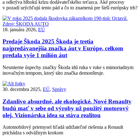
a odkrýva hlbokú krízu dodávateľského reťazca. Aké procesy
v pozadí urýchľujú tento pád a čo to znamená pre širší európsky trh?
18. januára 2026,
EÚ
Predaje Škoda 2025
Škoda je tretia
najpredávanejšia značka áut v Európe, celkom
predala vyše 1 milión áut
Nesmierne úspechy značky Škoda idú ruka v ruke s mimoriadnym
inovačným tempom, ktorý táto značka demonštruje.
30. decembra 2025,
EÚ
,
Správy
Zdanlivo absurdné, ale ekologické. Nové Renaulty
budú mať v sebe od výroby už použitý motorový
olej. Vizionárska idea sa stáva realitou
Automobilový priemysel hľadá udržateľné riešenia a Renault
prichádza s odvážnym krokom