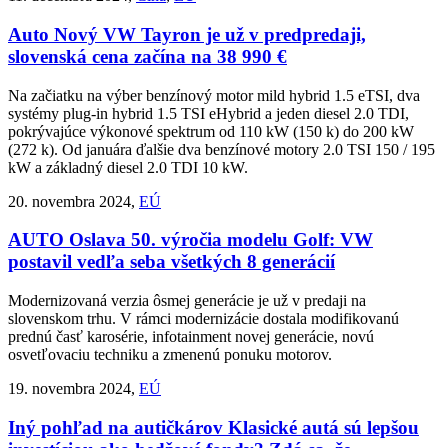
Auto
Nový VW Tayron je už v predpredaji,
slovenská cena začína na 38 990 €
Na začiatku na výber benzínový motor mild hybrid 1.5 eTSI, dva
systémy plug-in hybrid 1.5 TSI eHybrid a jeden diesel 2.0 TDI,
pokrývajúce výkonové spektrum od 110 kW (150 k) do 200 kW
(272 k). Od januára ďalšie dva benzínové motory 2.0 TSI 150 / 195
kW a základný diesel 2.0 TDI 10 kW.
20. novembra 2024,
EÚ
AUTO
Oslava 50. výročia modelu Golf: VW
postavil vedľa seba všetkých 8 generácií
Modernizovaná verzia ôsmej generácie je už v predaji na
slovenskom trhu. V rámci modernizácie dostala modifikovanú
prednú časť karosérie, infotainment novej generácie, novú
osvetľovaciu techniku a zmenenú ponuku motorov.
19. novembra 2024,
EÚ
Iný pohľad na autičkárov
Klasické autá sú lepšou