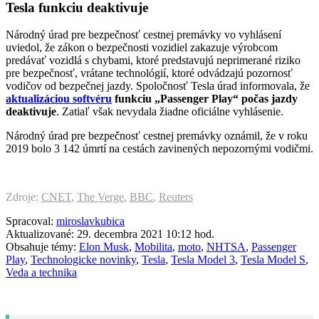
Tesla funkciu deaktivuje
Národný úrad pre bezpečnosť cestnej premávky vo vyhlásení
uviedol, že zákon o bezpečnosti vozidiel zakazuje výrobcom
predávať vozidlá s chybami, ktoré predstavujú neprimerané riziko
pre bezpečnosť, vrátane technológií, ktoré odvádzajú pozornosť
vodičov od bezpečnej jazdy. Spoločnosť Tesla úrad informovala, že
aktualizáciou softvéru
funkciu „Passenger Play“ počas jazdy
deaktivuje
. Zatiaľ však nevydala žiadne oficiálne vyhlásenie.
Národný úrad pre bezpečnosť cestnej premávky oznámil, že v roku
2019 bolo 3 142 úmrtí na cestách zavinených nepozornými vodičmi.
Zdroje:
CNET
,
The Verge
,
BBC
,
Reuters
Spracoval:
miroslavkubica
Aktualizované: 29. decembra 2021 10:12 hod.
Obsahuje témy:
Elon Musk
,
Mobilita
,
moto
,
NHTSA
,
Passenger
Play
,
Technologicke novinky
,
Tesla
,
Tesla Model 3
,
Tesla Model S
,
Veda a technika