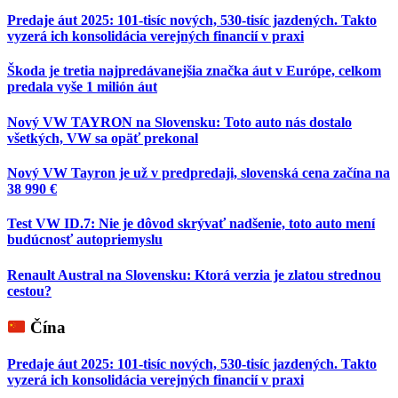
Predaje áut 2025: 101-tisíc nových, 530-tisíc jazdených. Takto
vyzerá ich konsolidácia verejných financií v praxi
Škoda je tretia najpredávanejšia značka áut v Európe, celkom
predala vyše 1 milión áut
Nový VW TAYRON na Slovensku: Toto auto nás dostalo
všetkých, VW sa opäť prekonal
Nový VW Tayron je už v predpredaji, slovenská cena začína na
38 990 €
Test VW ID.7: Nie je dôvod skrývať nadšenie, toto auto mení
budúcnosť autopriemyslu
Renault Austral na Slovensku: Ktorá verzia je zlatou strednou
cestou?
Čína
Predaje áut 2025: 101-tisíc nových, 530-tisíc jazdených. Takto
vyzerá ich konsolidácia verejných financií v praxi