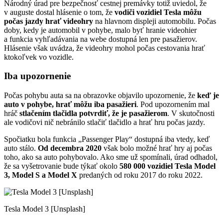
Národný úrad pre bezpečnosť cestnej premávky totiž uviedol, že
v auguste dostal hlásenie o tom, že
vodiči vozidiel Tesla môžu
počas jazdy hrať videohry
na hlavnom displeji automobilu. Počas
doby, kedy je automobil v pohybe, malo byť hranie videohier
a funkcia vyhľadávania na webe dostupná len pre pasažierov.
Hlásenie však uvádza, že videohry mohol počas cestovania hrať
ktokoľvek vo vozidle.
Iba upozornenie
Počas pohybu auta sa na obrazovke objavilo upozornenie, že
keď je
auto v pohybe, hrať môžu iba pasažieri
. Pod upozornením mal
hráč
stlačením tlačidla potvrdiť, že je pasažierom
. V skutočnosti
ale vodičovi nič nebránilo stlačiť tlačidlo a hrať hru počas jazdy.
Spočiatku bola funkcia „Passenger Play“ dostupná iba vtedy, keď
auto stálo.
Od decembra 2020
však bolo možné hrať hry aj počas
toho, ako sa auto pohybovalo. Ako sme už spomínali, úrad odhadol,
že sa vyšetrovanie bude týkať okolo
580 000 vozidiel Tesla Model
3, Model S a Model X
predaných od roku 2017 do roku 2022.
Tesla Model 3 [Unsplash]