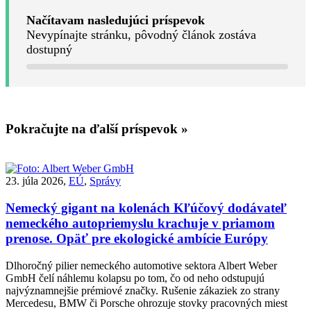
Načítavam nasledujúci príspevok
Nevypínajte stránku, pôvodný článok zostáva
dostupný
Pokračujte na ďalší príspevok »
23. júla 2026,
EÚ
,
Správy
Nemecký gigant na kolenách
Kľúčový dodávateľ
nemeckého autopriemyslu krachuje v priamom
prenose. Opäť pre ekologické ambície Európy
Dlhoročný pilier nemeckého automotive sektora Albert Weber
GmbH čelí náhlemu kolapsu po tom, čo od neho odstupujú
najvýznamnejšie prémiové značky. Rušenie zákaziek zo strany
Mercedesu, BMW či Porsche ohrozuje stovky pracovných miest