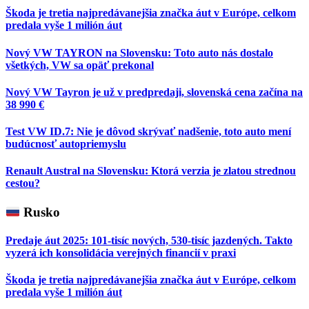
Škoda je tretia najpredávanejšia značka áut v Európe, celkom
predala vyše 1 milión áut
Nový VW TAYRON na Slovensku: Toto auto nás dostalo
všetkých, VW sa opäť prekonal
Nový VW Tayron je už v predpredaji, slovenská cena začína na
38 990 €
Test VW ID.7: Nie je dôvod skrývať nadšenie, toto auto mení
budúcnosť autopriemyslu
Renault Austral na Slovensku: Ktorá verzia je zlatou strednou
cestou?
Rusko
Predaje áut 2025: 101-tisíc nových, 530-tisíc jazdených. Takto
vyzerá ich konsolidácia verejných financií v praxi
Škoda je tretia najpredávanejšia značka áut v Európe, celkom
predala vyše 1 milión áut