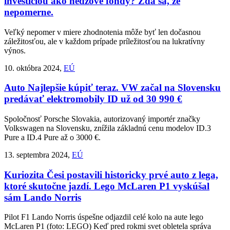
investíciou ako hedžové fondy? Zdá sa, že
nepomerne.
Veľký nepomer v miere zhodnotenia môže byť len dočasnou
záležitosťou, ale v každom prípade príležitosťou na lukratívny
výnos.
10. októbra 2024,
EÚ
Auto
Najlepšie kúpiť teraz. VW začal na Slovensku
predávať elektromobily ID už od 30 990 €
Spoločnosť Porsche Slovakia, autorizovaný importér značky
Volkswagen na Slovensku, znížila základnú cenu modelov ID.3
Pure a ID.4 Pure až o 3000 €.
13. septembra 2024,
EÚ
Kuriozita
Česi postavili historicky prvé auto z lega,
ktoré skutočne jazdí. Lego McLaren P1 vyskúšal
sám Lando Norris
Pilot F1 Lando Norris úspešne odjazdil celé kolo na aute lego
McLaren P1 (foto: LEGO) Keď pred rokmi svet obletela správa