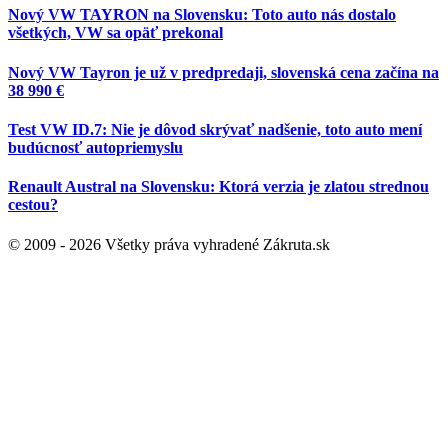
Nový VW TAYRON na Slovensku: Toto auto nás dostalo
všetkých, VW sa opäť prekonal
Nový VW Tayron je už v predpredaji, slovenská cena začína na
38 990 €
Test VW ID.7: Nie je dôvod skrývať nadšenie, toto auto mení
budúcnosť autopriemyslu
Renault Austral na Slovensku: Ktorá verzia je zlatou strednou
cestou?
© 2009 - 2026 Všetky práva vyhradené Zákruta.sk