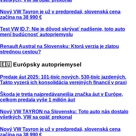
Nový VW Tayron je už v predpredaji, slovenská cena
začína na 38 990 €
Test VW ID.7: Nie je dôvod skrývať nadšenie, toto auto
mení budúcnosť autopriemyslu
Renault Austral na Slovensku: Ktorá verzia je zlatou
strednou cestou?
🇪🇺 Európsky autopriemysel
Predaje áut 2025: 101-tisíc nových, 530-tisíc jazdených.
Takto vyzerá ich konsolidácia verejných financií v praxi
Škoda je tretia najpredávanejšia značka áut v Európe,
celkom predala vyše 1 milión áut
Nový VW TAYRON na Slovensku: Toto auto nás dostalo
všetkých, VW sa opäť prekonal
Nový VW Tayron je už v predpredaji, slovenská cena
začína na 38 990 €