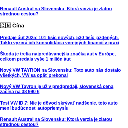
Renault Austral na Slovensku: Ktorá verzia je zlatou
strednou cestou?
🇨🇳 Čína
Predaje áut 2025: 101-tisíc nových, 530-tisíc jazdených.
Takto vyzerá ich konsolidácia verejných financií v praxi
Škoda je tretia najpredávanejšia značka áut v Európe,
celkom predala vyše 1 milión áut
Nový VW TAYRON na Slovensku: Toto auto nás dostalo
všetkých, VW sa opäť prekonal
Nový VW Tayron je už v predpredaji, slovenská cena
začína na 38 990 €
Test VW ID.7: Nie je dôvod skrývať nadšenie, toto auto
mení budúcnosť autopriemyslu
Renault Austral na Slovensku: Ktorá verzia je zlatou
strednou cestou?