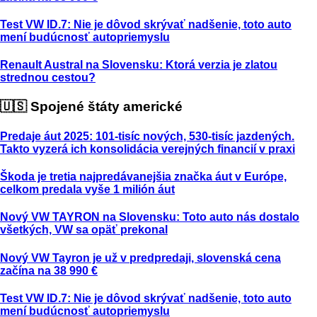
Test VW ID.7: Nie je dôvod skrývať nadšenie, toto auto
mení budúcnosť autopriemyslu
Renault Austral na Slovensku: Ktorá verzia je zlatou
strednou cestou?
🇺🇸 Spojené štáty americké
Predaje áut 2025: 101-tisíc nových, 530-tisíc jazdených.
Takto vyzerá ich konsolidácia verejných financií v praxi
Škoda je tretia najpredávanejšia značka áut v Európe,
celkom predala vyše 1 milión áut
Nový VW TAYRON na Slovensku: Toto auto nás dostalo
všetkých, VW sa opäť prekonal
Nový VW Tayron je už v predpredaji, slovenská cena
začína na 38 990 €
Test VW ID.7: Nie je dôvod skrývať nadšenie, toto auto
mení budúcnosť autopriemyslu