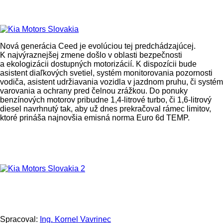
Nová generácia Ceed je evolúciou tej predchádzajúcej.
K najvýraznejšej zmene došlo v oblasti bezpečnosti
a ekologizácii dostupných motorizácií. K dispozícii bude
asistent diaľkových svetiel, systém monitorovania pozornosti
vodiča, asistent udržiavania vozidla v jazdnom pruhu, či systém
varovania a ochrany pred čelnou zrážkou. Do ponuky
benzínových motorov pribudne 1,4-litrové turbo, či 1,6-litrový
diesel navrhnutý tak, aby už dnes prekračoval rámec limitov,
ktoré prináša najnovšia emisná norma Euro 6d TEMP.
Spracoval:
Ing. Kornel Vavrinec