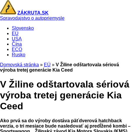
ZÁKRUTA.SK
Spravodajstvo o autopriemysle
Slovensko
EÚ
USA
Čína
ECO
Rusko
Domovská stránka
»
EÚ
»
V Žiline odštartovala sériová
výroba tretej generácie Kia Ceed
V Žiline odštartovala sériová
výroba tretej generácie Kia
Ceed
Ako prvá sa do výroby dostáva päťdverová hatchback
verzia, o tri mesiace bude nasledovať aj predĺžené kombi –
Sportswagon. Žilinský závod Kia Motors Slovakia (KMS)