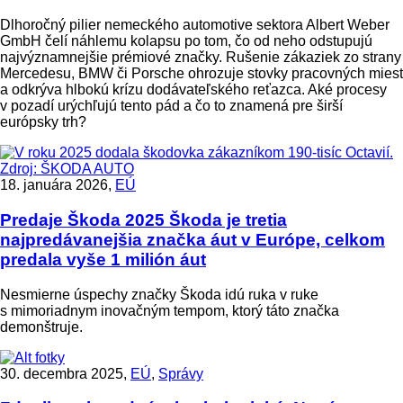
Dlhoročný pilier nemeckého automotive sektora Albert Weber
GmbH čelí náhlemu kolapsu po tom, čo od neho odstupujú
najvýznamnejšie prémiové značky. Rušenie zákaziek zo strany
Mercedesu, BMW či Porsche ohrozuje stovky pracovných miest
a odkrýva hlbokú krízu dodávateľského reťazca. Aké procesy
v pozadí urýchľujú tento pád a čo to znamená pre širší
európsky trh?
18. januára 2026,
EÚ
Predaje Škoda 2025
Škoda je tretia
najpredávanejšia značka áut v Európe, celkom
predala vyše 1 milión áut
Nesmierne úspechy značky Škoda idú ruka v ruke
s mimoriadnym inovačným tempom, ktorý táto značka
demonštruje.
30. decembra 2025,
EÚ
,
Správy