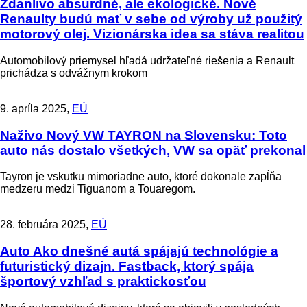
Zdanlivo absurdné, ale ekologické. Nové
Renaulty budú mať v sebe od výroby už použitý
motorový olej. Vizionárska idea sa stáva realitou
Automobilový priemysel hľadá udržateľné riešenia a Renault
prichádza s odvážnym krokom
9. apríla 2025,
EÚ
Naživo
Nový VW TAYRON na Slovensku: Toto
auto nás dostalo všetkých, VW sa opäť prekonal
Tayron je vskutku mimoriadne auto, ktoré dokonale zapĺňa
medzeru medzi Tiguanom a Touaregom.
28. februára 2025,
EÚ
Auto
Ako dnešné autá spájajú technológie a
futuristický dizajn. Fastback, ktorý spája
športový vzhľad s praktickosťou