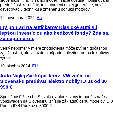
slovenskom trhu. V rámci modernizácie dostala modifikovanú
prednú časť karosérie, infotainment novej generácie, novú
osvetľovaciu techniku a zmenenú ponuku motorov.
19. novembra 2024,
EÚ
Iný pohľad na autičkárov
Klasické autá sú
lepšou investíciou ako hedžové fondy? Zdá sa,
že nepomerne.
Veľký nepomer v miere zhodnotenia môže byť len dočasnou
záležitosťou, ale v každom prípade príležitosťou na lukratívny
výnos.
10. októbra 2024,
EÚ
Auto
Najlepšie kúpiť teraz. VW začal na
Slovensku predávať elektromobily ID už od 30
990 €
Spoločnosť Porsche Slovakia, autorizovaný importér značky
Volkswagen na Slovensku, znížila základnú cenu modelov ID.3
Pure a ID.4 Pure až o 3000 €.