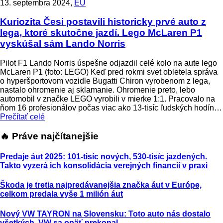
13. septembra 2024,
EÚ
Kuriozita
Česi postavili historicky prvé auto z
lega, ktoré skutočne jazdí. Lego McLaren P1
vyskúšal sám Lando Norris
Pilot F1 Lando Norris úspešne odjazdil celé kolo na aute lego
McLaren P1 (foto: LEGO) Keď pred rokmi svet obletela správa
o hyperšportovom vozidle Bugatti Chiron vyrobenom z lega,
nastalo ohromenie aj sklamanie. Ohromenie preto, lebo
automobil v značke LEGO vyrobili v mierke 1:1. Pracovalo na
ňom 16 profesionálov počas viac ako 13-tisíc ľudských hodín…
Prečítať celé
🔥 Práve najčítanejšie
Predaje áut 2025: 101-tisíc nových, 530-tisíc jazdených.
Takto vyzerá ich konsolidácia verejných financií v praxi
Škoda je tretia najpredávanejšia značka áut v Európe,
celkom predala vyše 1 milión áut
Nový VW TAYRON na Slovensku: Toto auto nás dostalo
všetkých, VW sa opäť prekonal