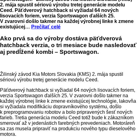
2. mája spustil sériovú výrobu tretej generácie modelu
Ceed. Päťdverový hatchback si vyžiadal 64 nových
lisovacích foriem, verzia Sportswagon ďalších 25.
V zvarovni došlo takmer na každej výrobnej linke k zmene
existujúcej…
Prečítať celé
Ako prvá sa do výroby dostáva päťdverová
hatchback verzia, o tri mesiace bude nasledovať
aj predĺžené kombi – Sportswagon.
Žilinský závod Kia Motors Slovakia (KMS) 2. mája spustil
sériovú výrobu tretej generácie modelu Ceed.
Päťdverový hatchback si vyžiadal 64 nových lisovacích foriem,
verzia Sportswagon ďalších 25. V zvarovni došlo takmer na
každej výrobnej linke k zmene existujúcej technológie, lakovňa
si vyžiadala modifikáciu dopravníkového systému, došlo
k preprogramovaniu robotov a bolo pripravených šesť nových
farieb. Tretia generácia modelu Ceed totiž bude k zákazníkom
smerovať až v jedenástich farebných prevedeniach. Motoráreň
sa zas musela pripraviť na produkciu nového typu dieselového
motora.