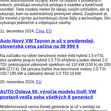
Nové automobilové dizajny, ktoré sa objavili v posledných
rokoch, prinášajú revolučné prístupy k estetike a funkčnosti
vozidiel. Tieto modely nielen že lákajú svojím vzhľadom, ale aj
ukazujú, kam sa automobilový priemysel uberá. Zaujímavé je,
že mnohé z týchto áut kombinujú rôzne štýly a technológie, čím
vytvárajú jedinečné a inšpirujúce návrhy.
11. decembra 2024,
Čína
,
EÚ
Auto
Nový VW Tayron je už v predpredaji,
slovenská cena začína na 38 990 €
Na začiatku na výber benzínový motor mild hybrid 1.5 eTSI,
dva systémy plug-in hybrid 1.5 TSI eHybrid a jeden diesel 2.0
TDI, pokrývajúce výkonové spektrum od 110 kW (150 k) do 200
kW (272 k). Od januára ďalšie dva benzínové motory 2.0 TSI
150 / 195 kW a základný diesel 2.0 TDI 10 kW.
20. novembra 2024,
EÚ
AUTO
Oslava 50. výročia modelu Golf: VW
postavil vedľa seba všetkých 8 generácií
Modernizovaná verzia ôsmej generácie je už v predaji na