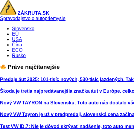
ZÁKRUTA.SK
Spravodajstvo o autopriemysle
Slovensko
EÚ
USA
Čína
ECO
Rusko
Práve najčítanejšie
Predaje áut 2025: 101-tisíc nových, 530-tisíc jazdených. Tak
Škoda je tretia najpredávanejšia značka áut v Európe, celk
Nový VW TAYRON na Slovensku: Toto auto nás dostalo vš
Nový VW Tayron je už v predpredaji, slovenská cena začína
Test VW ID.7: Nie je dôvod skrývať nadšenie, toto auto m