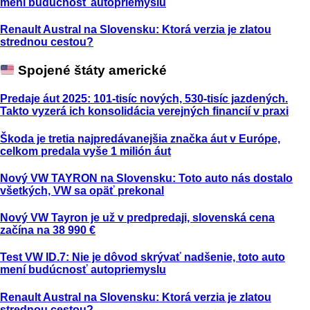
mení budúcnosť autopriemyslu
Renault Austral na Slovensku: Ktorá verzia je zlatou
strednou cestou?
Spojené štáty americké
Predaje áut 2025: 101-tisíc nových, 530-tisíc jazdených.
Takto vyzerá ich konsolidácia verejných financií v praxi
Škoda je tretia najpredávanejšia značka áut v Európe,
celkom predala vyše 1 milión áut
Nový VW TAYRON na Slovensku: Toto auto nás dostalo
všetkých, VW sa opäť prekonal
Nový VW Tayron je už v predpredaji, slovenská cena
začína na 38 990 €
Test VW ID.7: Nie je dôvod skrývať nadšenie, toto auto
mení budúcnosť autopriemyslu
Renault Austral na Slovensku: Ktorá verzia je zlatou
strednou cestou?