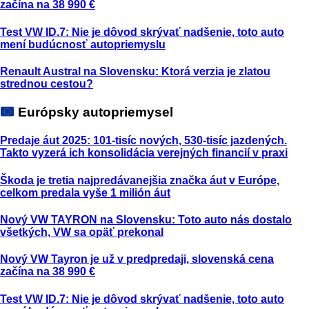
začína na 38 990 €
Test VW ID.7: Nie je dôvod skrývať nadšenie, toto auto
mení budúcnosť autopriemyslu
Renault Austral na Slovensku: Ktorá verzia je zlatou
strednou cestou?
Európsky autopriemysel
Predaje áut 2025: 101-tisíc nových, 530-tisíc jazdených.
Takto vyzerá ich konsolidácia verejných financií v praxi
Škoda je tretia najpredávanejšia značka áut v Európe,
celkom predala vyše 1 milión áut
Nový VW TAYRON na Slovensku: Toto auto nás dostalo
všetkých, VW sa opäť prekonal
Nový VW Tayron je už v predpredaji, slovenská cena
začína na 38 990 €
Test VW ID.7: Nie je dôvod skrývať nadšenie, toto auto