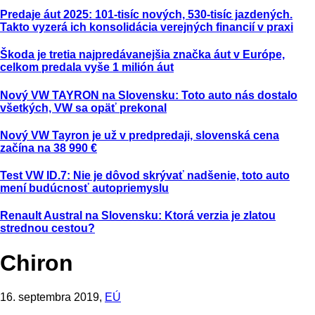
Predaje áut 2025: 101-tisíc nových, 530-tisíc jazdených.
Takto vyzerá ich konsolidácia verejných financií v praxi
Škoda je tretia najpredávanejšia značka áut v Európe,
celkom predala vyše 1 milión áut
Nový VW TAYRON na Slovensku: Toto auto nás dostalo
všetkých, VW sa opäť prekonal
Nový VW Tayron je už v predpredaji, slovenská cena
začína na 38 990 €
Test VW ID.7: Nie je dôvod skrývať nadšenie, toto auto
mení budúcnosť autopriemyslu
Renault Austral na Slovensku: Ktorá verzia je zlatou
strednou cestou?
Chiron
16. septembra 2019,
EÚ