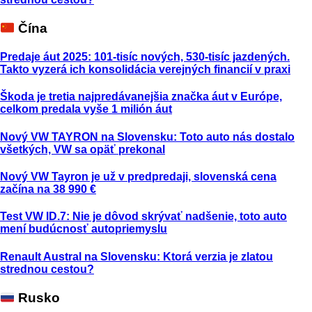
Čína
Predaje áut 2025: 101-tisíc nových, 530-tisíc jazdených.
Takto vyzerá ich konsolidácia verejných financií v praxi
Škoda je tretia najpredávanejšia značka áut v Európe,
celkom predala vyše 1 milión áut
Nový VW TAYRON na Slovensku: Toto auto nás dostalo
všetkých, VW sa opäť prekonal
Nový VW Tayron je už v predpredaji, slovenská cena
začína na 38 990 €
Test VW ID.7: Nie je dôvod skrývať nadšenie, toto auto
mení budúcnosť autopriemyslu
Renault Austral na Slovensku: Ktorá verzia je zlatou
strednou cestou?
Rusko