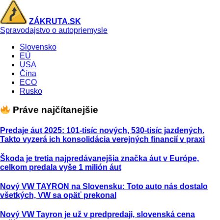
ZÁKRUTA.SK
Spravodajstvo o autopriemysle
Slovensko
EÚ
USA
Čína
ECO
Rusko
Práve najčítanejšie
Predaje áut 2025: 101-tisíc nových, 530-tisíc jazdených.
Takto vyzerá ich konsolidácia verejných financií v praxi
Škoda je tretia najpredávanejšia značka áut v Európe,
celkom predala vyše 1 milión áut
Nový VW TAYRON na Slovensku: Toto auto nás dostalo
všetkých, VW sa opäť prekonal
Nový VW Tayron je už v predpredaji, slovenská cena