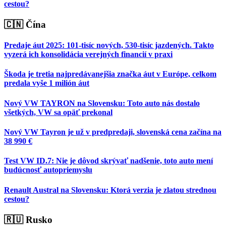
cestou?
🇨🇳 Čína
Predaje áut 2025: 101-tisíc nových, 530-tisíc jazdených. Takto
vyzerá ich konsolidácia verejných financií v praxi
Škoda je tretia najpredávanejšia značka áut v Európe, celkom
predala vyše 1 milión áut
Nový VW TAYRON na Slovensku: Toto auto nás dostalo
všetkých, VW sa opäť prekonal
Nový VW Tayron je už v predpredaji, slovenská cena začína na
38 990 €
Test VW ID.7: Nie je dôvod skrývať nadšenie, toto auto mení
budúcnosť autopriemyslu
Renault Austral na Slovensku: Ktorá verzia je zlatou strednou
cestou?
🇷🇺 Rusko