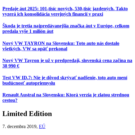
Predaje áut 2025: 101-tisíc nových, 530-tisíc jazdených. Takto
vyzerá ich konsolidácia verejných financií v praxi
Škoda je tretia najpredávanejšia značka áut v Európe, celkom
predala vyše 1 milión áut
Nový VW TAYRON na Slovensku: Toto auto nás dostalo
všetkých, VW sa opäť prekonal
Nový VW Tayron je už v predpredaji, slovenská cena začína na
38 990 €
Test VW ID.7: Nie je dôvod skrývať nadšenie, toto auto mení
budúcnosť autopriemyslu
Renault Austral na Slovensku: Ktorá verzia je zlatou strednou
cestou?
Limited Edition
7. decembra 2019,
EÚ