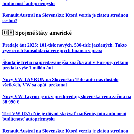
budúcnosť autopriemyslu
Renault Austral na Slovensku: Ktorá verzia je zlatou strednou
cestou?
🇺🇸 Spojené štáty americké
Predaje áut 2025: 101-tisíc nových, 530-tisíc jazdených. Takto
vyzerá ich konsolidácia verejných financií v praxi
Škoda je tretia najpredávanejšia značka áut v Európe, celkom
predala vyše 1 milión áut
Nový VW TAYRON na Slovensku: Toto auto nás dostalo
všetkých, VW sa opäť prekonal
Nový VW Tayron je už v predpredaji, slovenská cena začína na
38 990 €
Test VW ID.7: Nie je dôvod skrývať nadšenie, toto auto mení
budúcnosť autopriemyslu
Renault Austral na Slovensku: Ktorá verzia je zlatou strednou