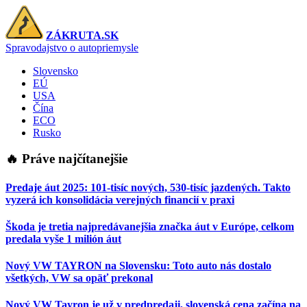
ZÁKRUTA.SK
Spravodajstvo o autopriemysle
Slovensko
EÚ
USA
Čína
ECO
Rusko
🔥 Práve najčítanejšie
Predaje áut 2025: 101-tisíc nových, 530-tisíc jazdených. Takto
vyzerá ich konsolidácia verejných financií v praxi
Škoda je tretia najpredávanejšia značka áut v Európe, celkom
predala vyše 1 milión áut
Nový VW TAYRON na Slovensku: Toto auto nás dostalo
všetkých, VW sa opäť prekonal
Nový VW Tayron je už v predpredaji, slovenská cena začína na