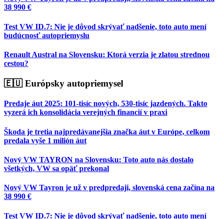
38 990 €
Test VW ID.7: Nie je dôvod skrývať nadšenie, toto auto mení
budúcnosť autopriemyslu
Renault Austral na Slovensku: Ktorá verzia je zlatou strednou
cestou?
🇪🇺 Európsky autopriemysel
Predaje áut 2025: 101-tisíc nových, 530-tisíc jazdených. Takto
vyzerá ich konsolidácia verejných financií v praxi
Škoda je tretia najpredávanejšia značka áut v Európe, celkom
predala vyše 1 milión áut
Nový VW TAYRON na Slovensku: Toto auto nás dostalo
všetkých, VW sa opäť prekonal
Nový VW Tayron je už v predpredaji, slovenská cena začína na
38 990 €
Test VW ID.7: Nie je dôvod skrývať nadšenie, toto auto mení