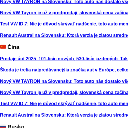
Nový VW TAYRON na Slovensku: Toto auto nás dostalo vš
Nový VW Tayron je už v predpredaji, slovenská cena začína
Test VW ID.7: Nie je dôvod skrývať nadšenie, toto auto m
Renault Austral na Slovensku: Ktorá verzia je zlatou stred
Čína
Predaje áut 2025: 101-tisíc nových, 530-tisíc jazdených. Tak
Škoda je tretia najpredávanejšia značka áut v Európe, celk
Nový VW TAYRON na Slovensku: Toto auto nás dostalo vš
Nový VW Tayron je už v predpredaji, slovenská cena začína
Test VW ID.7: Nie je dôvod skrývať nadšenie, toto auto m
Renault Austral na Slovensku: Ktorá verzia je zlatou stred
Rusko