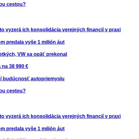
nou cestou?
to vyzerá ich konsolidácia verejných financií v praxi
om predala vyše 1 milión áut
etkých, VW sa opäť prekonal
 na 38 990 €
ení budúcnosť autopriemyslu
nou cestou?
to vyzerá ich konsolidácia verejných financií v praxi
om predala vyše 1 milión áut