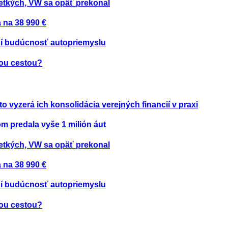
etkých, VW sa opäť prekonal
 na 38 990 €
ení budúcnosť autopriemyslu
nou cestou?
to vyzerá ich konsolidácia verejných financií v praxi
om predala vyše 1 milión áut
etkých, VW sa opäť prekonal
 na 38 990 €
ení budúcnosť autopriemyslu
nou cestou?