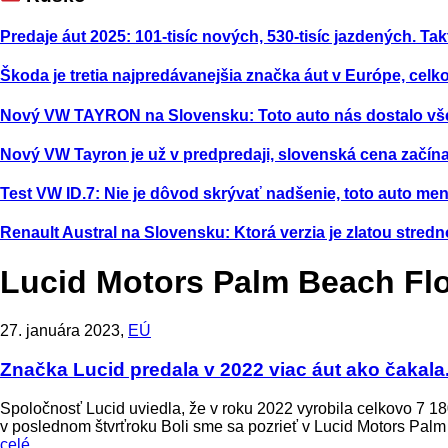
Predaje áut 2025: 101-tisíc nových, 530-tisíc jazdených. Tak
Škoda je tretia najpredávanejšia značka áut v Európe, celk
Nový VW TAYRON na Slovensku: Toto auto nás dostalo vš
Nový VW Tayron je už v predpredaji, slovenská cena začína
Test VW ID.7: Nie je dôvod skrývať nadšenie, toto auto m
Renault Austral na Slovensku: Ktorá verzia je zlatou stred
Lucid Motors Palm Beach Flo
27. januára 2023,
EÚ
Značka Lucid predala v 2022 viac áut ako čakala.
Spoločnosť Lucid uviedla, že v roku 2022 vyrobila celkovo 7 1
v poslednom štvrťroku Boli sme sa pozrieť v Lucid Motors Pal
celé