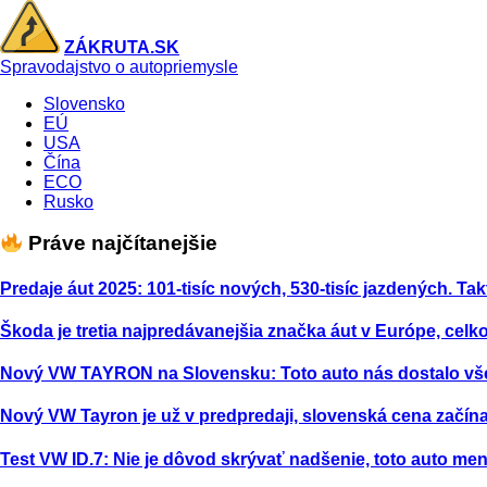
ZÁKRUTA.SK
Spravodajstvo o autopriemysle
Slovensko
EÚ
USA
Čína
ECO
Rusko
Práve najčítanejšie
Predaje áut 2025: 101-tisíc nových, 530-tisíc jazdených. Tak
Škoda je tretia najpredávanejšia značka áut v Európe, celk
Nový VW TAYRON na Slovensku: Toto auto nás dostalo vš
Nový VW Tayron je už v predpredaji, slovenská cena začína
Test VW ID.7: Nie je dôvod skrývať nadšenie, toto auto m