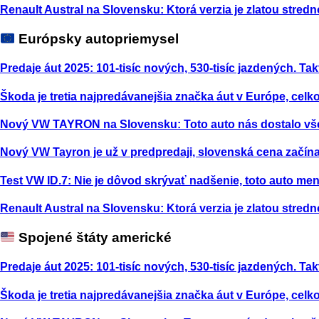
Renault Austral na Slovensku: Ktorá verzia je zlatou stred
Európsky autopriemysel
Predaje áut 2025: 101-tisíc nových, 530-tisíc jazdených. Tak
Škoda je tretia najpredávanejšia značka áut v Európe, celk
Nový VW TAYRON na Slovensku: Toto auto nás dostalo vš
Nový VW Tayron je už v predpredaji, slovenská cena začína
Test VW ID.7: Nie je dôvod skrývať nadšenie, toto auto m
Renault Austral na Slovensku: Ktorá verzia je zlatou stred
Spojené štáty americké
Predaje áut 2025: 101-tisíc nových, 530-tisíc jazdených. Tak
Škoda je tretia najpredávanejšia značka áut v Európe, celk