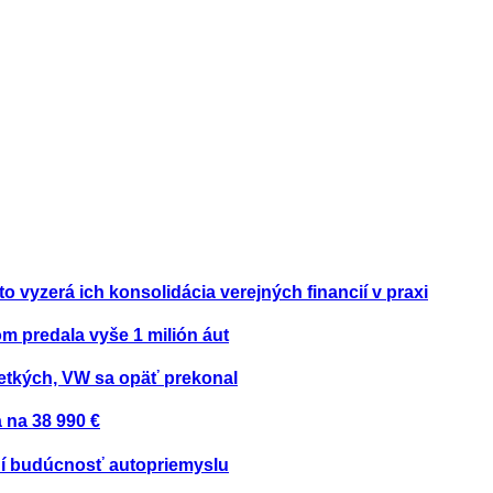
to vyzerá ich konsolidácia verejných financií v praxi
om predala vyše 1 milión áut
etkých, VW sa opäť prekonal
 na 38 990 €
ení budúcnosť autopriemyslu