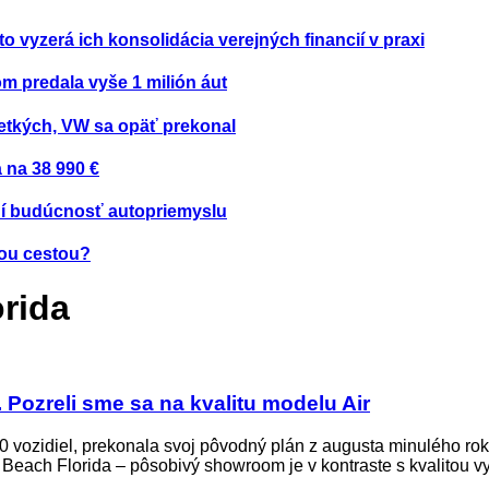
to vyzerá ich konsolidácia verejných financií v praxi
om predala vyše 1 milión áut
etkých, VW sa opäť prekonal
 na 38 990 €
ení budúcnosť autopriemyslu
nou cestou?
rida
 Pozreli sme sa na kvalitu modelu Air
80 vozidiel, prekonala svoj pôvodný plán z augusta minulého ro
m Beach Florida – pôsobivý showroom je v kontraste s kvalitou