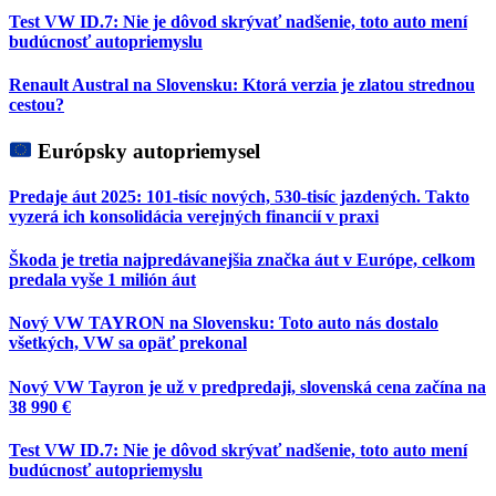
Test VW ID.7: Nie je dôvod skrývať nadšenie, toto auto mení
budúcnosť autopriemyslu
Renault Austral na Slovensku: Ktorá verzia je zlatou strednou
cestou?
Európsky autopriemysel
Predaje áut 2025: 101-tisíc nových, 530-tisíc jazdených. Takto
vyzerá ich konsolidácia verejných financií v praxi
Škoda je tretia najpredávanejšia značka áut v Európe, celkom
predala vyše 1 milión áut
Nový VW TAYRON na Slovensku: Toto auto nás dostalo
všetkých, VW sa opäť prekonal
Nový VW Tayron je už v predpredaji, slovenská cena začína na
38 990 €
Test VW ID.7: Nie je dôvod skrývať nadšenie, toto auto mení
budúcnosť autopriemyslu