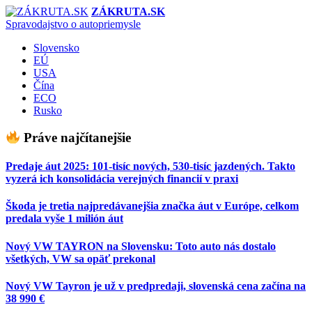
ZÁKRUTA.SK
Spravodajstvo o autopriemysle
Slovensko
EÚ
USA
Čína
ECO
Rusko
Práve najčítanejšie
Predaje áut 2025: 101-tisíc nových, 530-tisíc jazdených. Takto
vyzerá ich konsolidácia verejných financií v praxi
Škoda je tretia najpredávanejšia značka áut v Európe, celkom
predala vyše 1 milión áut
Nový VW TAYRON na Slovensku: Toto auto nás dostalo
všetkých, VW sa opäť prekonal
Nový VW Tayron je už v predpredaji, slovenská cena začína na
38 990 €