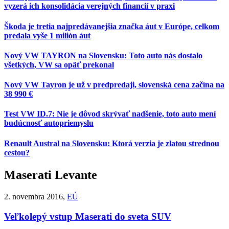
vyzerá ich konsolidácia verejných financií v praxi
Škoda je tretia najpredávanejšia značka áut v Európe, celkom
predala vyše 1 milión áut
Nový VW TAYRON na Slovensku: Toto auto nás dostalo
všetkých, VW sa opäť prekonal
Nový VW Tayron je už v predpredaji, slovenská cena začína na
38 990 €
Test VW ID.7: Nie je dôvod skrývať nadšenie, toto auto mení
budúcnosť autopriemyslu
Renault Austral na Slovensku: Ktorá verzia je zlatou strednou
cestou?
Maserati Levante
2. novembra 2016,
EÚ
Veľkolepý vstup Maserati do sveta SUV