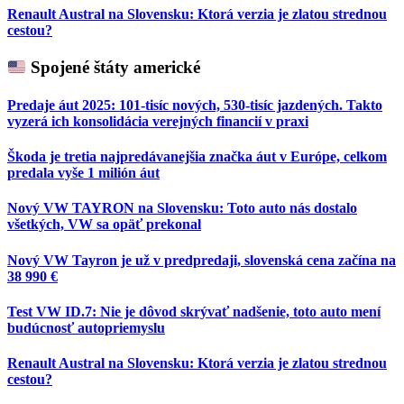
Renault Austral na Slovensku: Ktorá verzia je zlatou strednou
cestou?
Spojené štáty americké
Predaje áut 2025: 101-tisíc nových, 530-tisíc jazdených. Takto
vyzerá ich konsolidácia verejných financií v praxi
Škoda je tretia najpredávanejšia značka áut v Európe, celkom
predala vyše 1 milión áut
Nový VW TAYRON na Slovensku: Toto auto nás dostalo
všetkých, VW sa opäť prekonal
Nový VW Tayron je už v predpredaji, slovenská cena začína na
38 990 €
Test VW ID.7: Nie je dôvod skrývať nadšenie, toto auto mení
budúcnosť autopriemyslu
Renault Austral na Slovensku: Ktorá verzia je zlatou strednou
cestou?