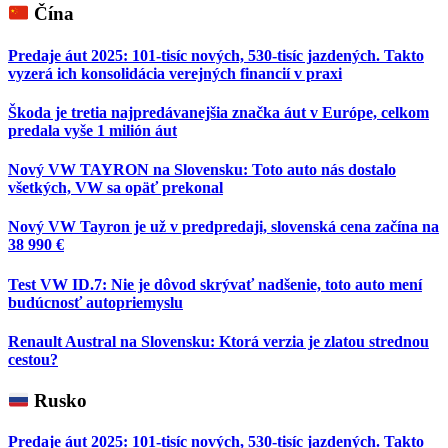
Čína
Predaje áut 2025: 101-tisíc nových, 530-tisíc jazdených. Takto
vyzerá ich konsolidácia verejných financií v praxi
Škoda je tretia najpredávanejšia značka áut v Európe, celkom
predala vyše 1 milión áut
Nový VW TAYRON na Slovensku: Toto auto nás dostalo
všetkých, VW sa opäť prekonal
Nový VW Tayron je už v predpredaji, slovenská cena začína na
38 990 €
Test VW ID.7: Nie je dôvod skrývať nadšenie, toto auto mení
budúcnosť autopriemyslu
Renault Austral na Slovensku: Ktorá verzia je zlatou strednou
cestou?
Rusko
Predaje áut 2025: 101-tisíc nových, 530-tisíc jazdených. Takto