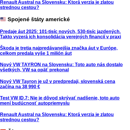
Renault Austral na Slovensku: Ktorá verzia je zlatou
strednou cestou?
Spojené štáty americké
Predaje áut 2025: 101-tisíc nových, 530-tisíc jazdených.
Takto vyzerá ich konsolidácia verejných financií v praxi
Škoda je tretia najpredávanejšia značka áut v Európe,
celkom predala vyše 1 milión áut
Nový VW TAYRON na Slovensku: Toto auto nás dostalo
všetkých, VW sa opäť prekonal
Nový VW Tayron je už v predpredaji, slovenská cena
začína na 38 990 €
Test VW ID.7: Nie je dôvod skrývať nadšenie, toto auto
mení budúcnosť autopriemyslu
Renault Austral na Slovensku: Ktorá verzia je zlatou
strednou cestou?