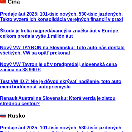
Čína
Predaje áut 2025: 101-tisíc nových, 530-tisíc jazdených.
Takto vyzerá ich konsolidácia verejných financií v praxi
Škoda je tretia najpredávanejšia značka áut v Európe,
celkom predala vyše 1 milión áut
Nový VW TAYRON na Slovensku: Toto auto nás dostalo
všetkých, VW sa opäť prekonal
Nový VW Tayron je už v predpredaji, slovenská cena
začína na 38 990 €
Test VW ID.7: Nie je dôvod skrývať nadšenie, toto auto
mení budúcnosť autopriemyslu
Renault Austral na Slovensku: Ktorá verzia je zlatou
strednou cestou?
Rusko
Predaje áut 2025: 101-tisíc nových, 530-tisíc jazdených.