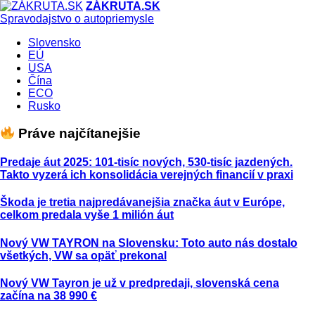
ZÁKRUTA.SK
Spravodajstvo o autopriemysle
Slovensko
EÚ
USA
Čína
ECO
Rusko
Práve najčítanejšie
Predaje áut 2025: 101-tisíc nových, 530-tisíc jazdených.
Takto vyzerá ich konsolidácia verejných financií v praxi
Škoda je tretia najpredávanejšia značka áut v Európe,
celkom predala vyše 1 milión áut
Nový VW TAYRON na Slovensku: Toto auto nás dostalo
všetkých, VW sa opäť prekonal
Nový VW Tayron je už v predpredaji, slovenská cena
začína na 38 990 €