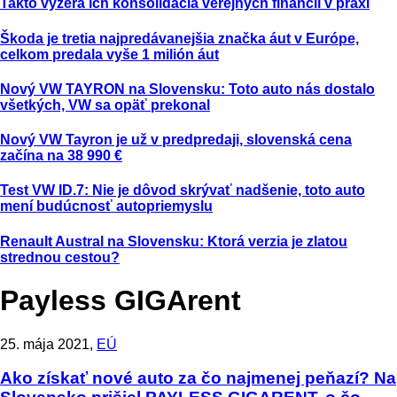
Takto vyzerá ich konsolidácia verejných financií v praxi
Škoda je tretia najpredávanejšia značka áut v Európe,
celkom predala vyše 1 milión áut
Nový VW TAYRON na Slovensku: Toto auto nás dostalo
všetkých, VW sa opäť prekonal
Nový VW Tayron je už v predpredaji, slovenská cena
začína na 38 990 €
Test VW ID.7: Nie je dôvod skrývať nadšenie, toto auto
mení budúcnosť autopriemyslu
Renault Austral na Slovensku: Ktorá verzia je zlatou
strednou cestou?
Payless GIGArent
25. mája 2021,
EÚ
Ako získať nové auto za čo najmenej peňazí? Na