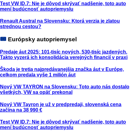
Test VW ID.7: Nie je dôvod skrývať nadšenie, toto auto
mení budúcnosť autopriemyslu
Renault Austral na Slovensku: Ktorá verzia je zlatou
strednou cestou?
Európsky autopriemysel
Predaje áut 2025: 101-tisíc nových, 530-tisíc jazdených.
Takto vyzerá ich konsolidácia verejných financií v praxi
Škoda je tretia najpredávanejšia značka áut v Európe,
celkom predala vyše 1 milión áut
Nový VW TAYRON na Slovensku: Toto auto nás dostalo
všetkých, VW sa opäť prekonal
Nový VW Tayron je už v predpredaji, slovenská cena
začína na 38 990 €
Test VW ID.7: Nie je dôvod skrývať nadšenie, toto auto
mení budúcnosť autopriemyslu