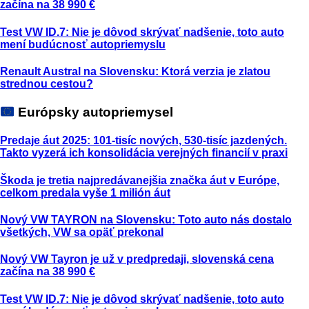
začína na 38 990 €
Test VW ID.7: Nie je dôvod skrývať nadšenie, toto auto
mení budúcnosť autopriemyslu
Renault Austral na Slovensku: Ktorá verzia je zlatou
strednou cestou?
Európsky autopriemysel
Predaje áut 2025: 101-tisíc nových, 530-tisíc jazdených.
Takto vyzerá ich konsolidácia verejných financií v praxi
Škoda je tretia najpredávanejšia značka áut v Európe,
celkom predala vyše 1 milión áut
Nový VW TAYRON na Slovensku: Toto auto nás dostalo
všetkých, VW sa opäť prekonal
Nový VW Tayron je už v predpredaji, slovenská cena
začína na 38 990 €
Test VW ID.7: Nie je dôvod skrývať nadšenie, toto auto