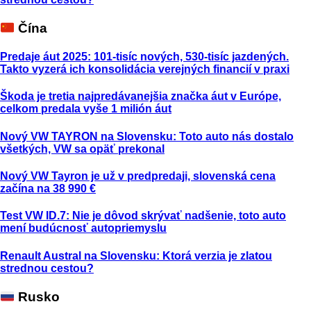
Čína
Predaje áut 2025: 101-tisíc nových, 530-tisíc jazdených.
Takto vyzerá ich konsolidácia verejných financií v praxi
Škoda je tretia najpredávanejšia značka áut v Európe,
celkom predala vyše 1 milión áut
Nový VW TAYRON na Slovensku: Toto auto nás dostalo
všetkých, VW sa opäť prekonal
Nový VW Tayron je už v predpredaji, slovenská cena
začína na 38 990 €
Test VW ID.7: Nie je dôvod skrývať nadšenie, toto auto
mení budúcnosť autopriemyslu
Renault Austral na Slovensku: Ktorá verzia je zlatou
strednou cestou?
Rusko