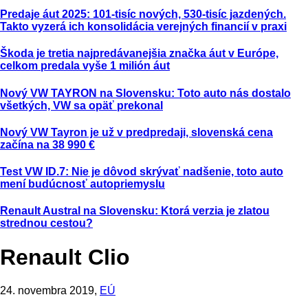
Predaje áut 2025: 101-tisíc nových, 530-tisíc jazdených.
Takto vyzerá ich konsolidácia verejných financií v praxi
Škoda je tretia najpredávanejšia značka áut v Európe,
celkom predala vyše 1 milión áut
Nový VW TAYRON na Slovensku: Toto auto nás dostalo
všetkých, VW sa opäť prekonal
Nový VW Tayron je už v predpredaji, slovenská cena
začína na 38 990 €
Test VW ID.7: Nie je dôvod skrývať nadšenie, toto auto
mení budúcnosť autopriemyslu
Renault Austral na Slovensku: Ktorá verzia je zlatou
strednou cestou?
Renault Clio
24. novembra 2019,
EÚ