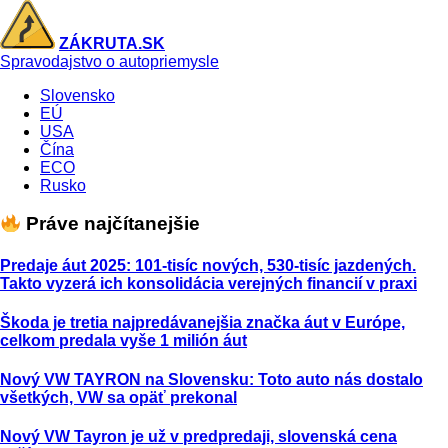
ZÁKRUTA.SK
Spravodajstvo o autopriemysle
Slovensko
EÚ
USA
Čína
ECO
Rusko
Práve najčítanejšie
Predaje áut 2025: 101-tisíc nových, 530-tisíc jazdených.
Takto vyzerá ich konsolidácia verejných financií v praxi
Škoda je tretia najpredávanejšia značka áut v Európe,
celkom predala vyše 1 milión áut
Nový VW TAYRON na Slovensku: Toto auto nás dostalo
všetkých, VW sa opäť prekonal
Nový VW Tayron je už v predpredaji, slovenská cena