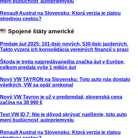
mení budúcnosť autopriemyslu
Renault Austral na Slovensku: Ktorá verzia je zlatou
strednou cestou?
Spojené štáty americké
Predaje áut 2025: 101-tisíc nových, 530-tisíc jazdených.
Takto vyzerá ich konsolidácia verejných financií v praxi
Škoda je tretia najpredávanejšia značka áut v Európe,
celkom predala vyše 1 milión áut
Nový VW TAYRON na Slovensku: Toto auto nás dostalo
všetkých, VW sa opäť prekonal
Nový VW Tayron je už v predpredaji, slovenská cena
začína na 38 990 €
Test VW ID.7: Nie je dôvod skrývať nadšenie, toto auto
mení budúcnosť autopriemyslu
Renault Austral na Slovensku: Ktorá verzia je zlatou
strednou cestou?