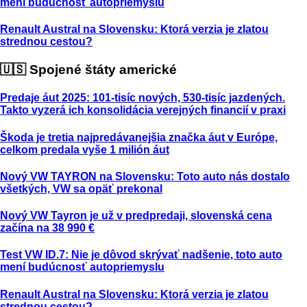
mení budúcnosť autopriemyslu
Renault Austral na Slovensku: Ktorá verzia je zlatou
strednou cestou?
🇺🇸 Spojené štáty americké
Predaje áut 2025: 101-tisíc nových, 530-tisíc jazdených.
Takto vyzerá ich konsolidácia verejných financií v praxi
Škoda je tretia najpredávanejšia značka áut v Európe,
celkom predala vyše 1 milión áut
Nový VW TAYRON na Slovensku: Toto auto nás dostalo
všetkých, VW sa opäť prekonal
Nový VW Tayron je už v predpredaji, slovenská cena
začína na 38 990 €
Test VW ID.7: Nie je dôvod skrývať nadšenie, toto auto
mení budúcnosť autopriemyslu
Renault Austral na Slovensku: Ktorá verzia je zlatou
strednou cestou?