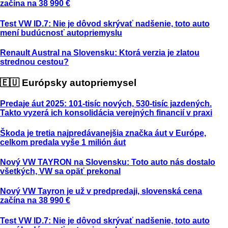
začína na 38 990 €
Test VW ID.7: Nie je dôvod skrývať nadšenie, toto auto
mení budúcnosť autopriemyslu
Renault Austral na Slovensku: Ktorá verzia je zlatou
strednou cestou?
🇪🇺 Európsky autopriemysel
Predaje áut 2025: 101-tisíc nových, 530-tisíc jazdených.
Takto vyzerá ich konsolidácia verejných financií v praxi
Škoda je tretia najpredávanejšia značka áut v Európe,
celkom predala vyše 1 milión áut
Nový VW TAYRON na Slovensku: Toto auto nás dostalo
všetkých, VW sa opäť prekonal
Nový VW Tayron je už v predpredaji, slovenská cena
začína na 38 990 €
Test VW ID.7: Nie je dôvod skrývať nadšenie, toto auto