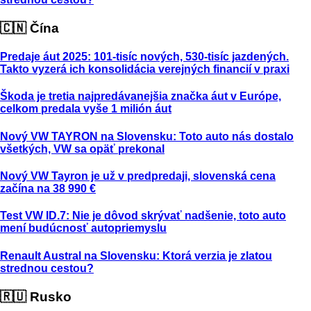
🇨🇳 Čína
Predaje áut 2025: 101-tisíc nových, 530-tisíc jazdených.
Takto vyzerá ich konsolidácia verejných financií v praxi
Škoda je tretia najpredávanejšia značka áut v Európe,
celkom predala vyše 1 milión áut
Nový VW TAYRON na Slovensku: Toto auto nás dostalo
všetkých, VW sa opäť prekonal
Nový VW Tayron je už v predpredaji, slovenská cena
začína na 38 990 €
Test VW ID.7: Nie je dôvod skrývať nadšenie, toto auto
mení budúcnosť autopriemyslu
Renault Austral na Slovensku: Ktorá verzia je zlatou
strednou cestou?
🇷🇺 Rusko