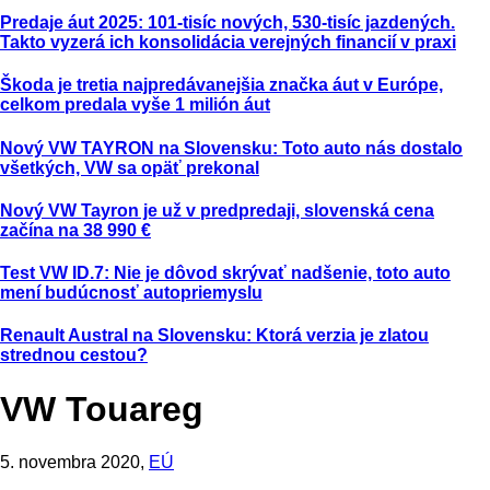
Predaje áut 2025: 101-tisíc nových, 530-tisíc jazdených.
Takto vyzerá ich konsolidácia verejných financií v praxi
Škoda je tretia najpredávanejšia značka áut v Európe,
celkom predala vyše 1 milión áut
Nový VW TAYRON na Slovensku: Toto auto nás dostalo
všetkých, VW sa opäť prekonal
Nový VW Tayron je už v predpredaji, slovenská cena
začína na 38 990 €
Test VW ID.7: Nie je dôvod skrývať nadšenie, toto auto
mení budúcnosť autopriemyslu
Renault Austral na Slovensku: Ktorá verzia je zlatou
strednou cestou?
VW Touareg
5. novembra 2020,
EÚ