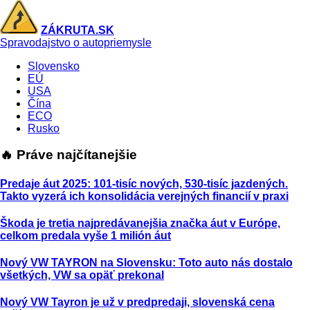
ZÁKRUTA.SK
Spravodajstvo o autopriemysle
Slovensko
EÚ
USA
Čína
ECO
Rusko
🔥 Práve najčítanejšie
Predaje áut 2025: 101-tisíc nových, 530-tisíc jazdených.
Takto vyzerá ich konsolidácia verejných financií v praxi
Škoda je tretia najpredávanejšia značka áut v Európe,
celkom predala vyše 1 milión áut
Nový VW TAYRON na Slovensku: Toto auto nás dostalo
všetkých, VW sa opäť prekonal
Nový VW Tayron je už v predpredaji, slovenská cena