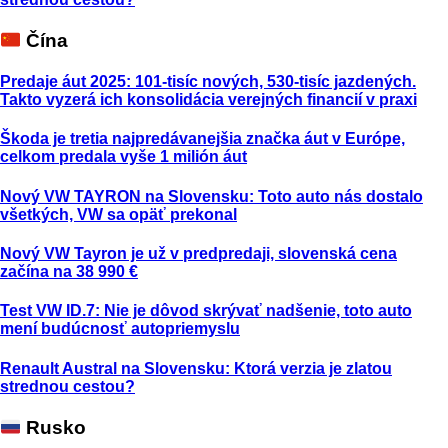
Čína
Predaje áut 2025: 101-tisíc nových, 530-tisíc jazdených.
Takto vyzerá ich konsolidácia verejných financií v praxi
Škoda je tretia najpredávanejšia značka áut v Európe,
celkom predala vyše 1 milión áut
Nový VW TAYRON na Slovensku: Toto auto nás dostalo
všetkých, VW sa opäť prekonal
Nový VW Tayron je už v predpredaji, slovenská cena
začína na 38 990 €
Test VW ID.7: Nie je dôvod skrývať nadšenie, toto auto
mení budúcnosť autopriemyslu
Renault Austral na Slovensku: Ktorá verzia je zlatou
strednou cestou?
Rusko