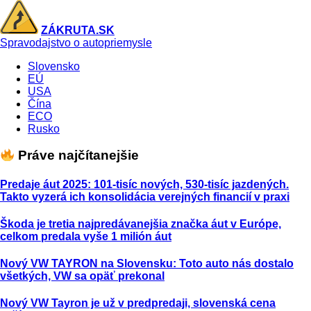
ZÁKRUTA.SK
Spravodajstvo o autopriemysle
Slovensko
EÚ
USA
Čína
ECO
Rusko
Práve najčítanejšie
Predaje áut 2025: 101-tisíc nových, 530-tisíc jazdených.
Takto vyzerá ich konsolidácia verejných financií v praxi
Škoda je tretia najpredávanejšia značka áut v Európe,
celkom predala vyše 1 milión áut
Nový VW TAYRON na Slovensku: Toto auto nás dostalo
všetkých, VW sa opäť prekonal
Nový VW Tayron je už v predpredaji, slovenská cena