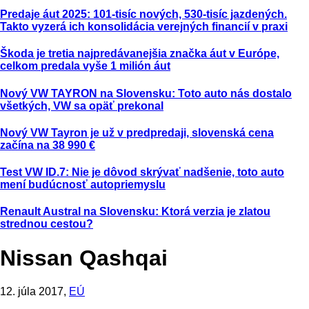
Predaje áut 2025: 101-tisíc nových, 530-tisíc jazdených.
Takto vyzerá ich konsolidácia verejných financií v praxi
Škoda je tretia najpredávanejšia značka áut v Európe,
celkom predala vyše 1 milión áut
Nový VW TAYRON na Slovensku: Toto auto nás dostalo
všetkých, VW sa opäť prekonal
Nový VW Tayron je už v predpredaji, slovenská cena
začína na 38 990 €
Test VW ID.7: Nie je dôvod skrývať nadšenie, toto auto
mení budúcnosť autopriemyslu
Renault Austral na Slovensku: Ktorá verzia je zlatou
strednou cestou?
Nissan Qashqai
12. júla 2017,
EÚ