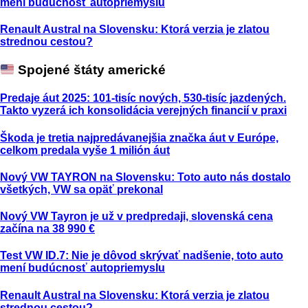
mení budúcnosť autopriemyslu
Renault Austral na Slovensku: Ktorá verzia je zlatou
strednou cestou?
Spojené štáty americké
Predaje áut 2025: 101-tisíc nových, 530-tisíc jazdených.
Takto vyzerá ich konsolidácia verejných financií v praxi
Škoda je tretia najpredávanejšia značka áut v Európe,
celkom predala vyše 1 milión áut
Nový VW TAYRON na Slovensku: Toto auto nás dostalo
všetkých, VW sa opäť prekonal
Nový VW Tayron je už v predpredaji, slovenská cena
začína na 38 990 €
Test VW ID.7: Nie je dôvod skrývať nadšenie, toto auto
mení budúcnosť autopriemyslu
Renault Austral na Slovensku: Ktorá verzia je zlatou
strednou cestou?