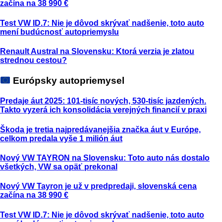
začína na 38 990 €
Test VW ID.7: Nie je dôvod skrývať nadšenie, toto auto
mení budúcnosť autopriemyslu
Renault Austral na Slovensku: Ktorá verzia je zlatou
strednou cestou?
Európsky autopriemysel
Predaje áut 2025: 101-tisíc nových, 530-tisíc jazdených.
Takto vyzerá ich konsolidácia verejných financií v praxi
Škoda je tretia najpredávanejšia značka áut v Európe,
celkom predala vyše 1 milión áut
Nový VW TAYRON na Slovensku: Toto auto nás dostalo
všetkých, VW sa opäť prekonal
Nový VW Tayron je už v predpredaji, slovenská cena
začína na 38 990 €
Test VW ID.7: Nie je dôvod skrývať nadšenie, toto auto