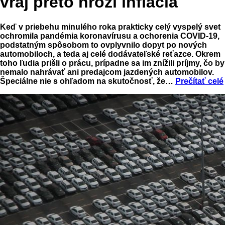
vraj preto hrozí inflácia
Keď v priebehu minulého roka prakticky celý vyspelý svet
ochromila pandémia koronavírusu a ochorenia COVID-19,
podstatným spôsobom to ovplyvnilo dopyt po nových
automobiloch, a teda aj celé dodávateľské reťazce. Okrem
toho ľudia prišli o prácu, prípadne sa im znížili príjmy, čo by
nemalo nahrávať ani predajcom jazdených automobilov.
Špeciálne nie s ohľadom na skutočnosť, že…
Prečítať celé