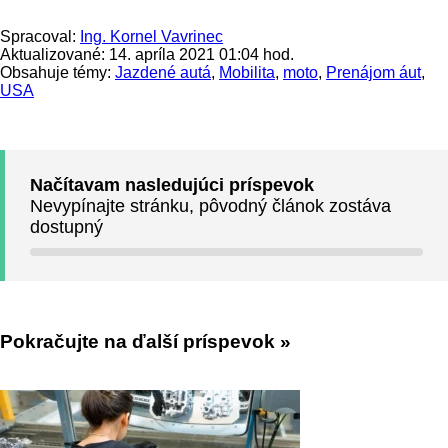
Spracoval:
Ing. Kornel Vavrinec
Aktualizované: 14. apríla 2021 01:04 hod.
Obsahuje témy:
Jazdené autá
,
Mobilita
,
moto
,
Prenájom áut
,
USA
Načítavam nasledujúci príspevok
Nevypínajte stránku, pôvodný článok zostáva
dostupný
Pokračujte na ďalší príspevok »