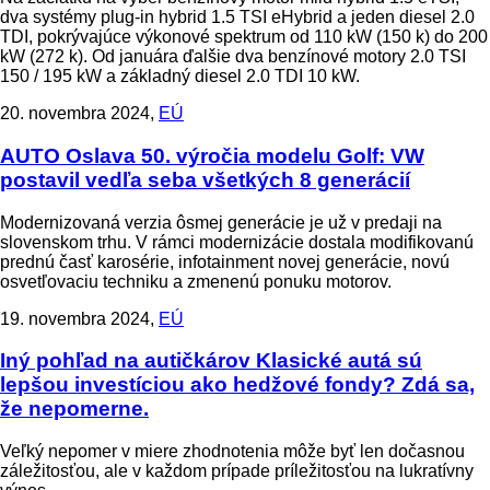
dva systémy plug-in hybrid 1.5 TSI eHybrid a jeden diesel 2.0
TDI, pokrývajúce výkonové spektrum od 110 kW (150 k) do 200
kW (272 k). Od januára ďalšie dva benzínové motory 2.0 TSI
150 / 195 kW a základný diesel 2.0 TDI 10 kW.
20. novembra 2024,
EÚ
AUTO
Oslava 50. výročia modelu Golf: VW
postavil vedľa seba všetkých 8 generácií
Modernizovaná verzia ôsmej generácie je už v predaji na
slovenskom trhu. V rámci modernizácie dostala modifikovanú
prednú časť karosérie, infotainment novej generácie, novú
osvetľovaciu techniku a zmenenú ponuku motorov.
19. novembra 2024,
EÚ
Iný pohľad na autičkárov
Klasické autá sú
lepšou investíciou ako hedžové fondy? Zdá sa,
že nepomerne.
Veľký nepomer v miere zhodnotenia môže byť len dočasnou
záležitosťou, ale v každom prípade príležitosťou na lukratívny