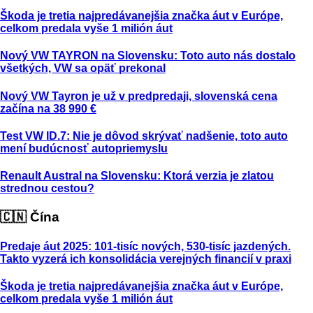
Škoda je tretia najpredávanejšia značka áut v Európe,
celkom predala vyše 1 milión áut
Nový VW TAYRON na Slovensku: Toto auto nás dostalo
všetkých, VW sa opäť prekonal
Nový VW Tayron je už v predpredaji, slovenská cena
začína na 38 990 €
Test VW ID.7: Nie je dôvod skrývať nadšenie, toto auto
mení budúcnosť autopriemyslu
Renault Austral na Slovensku: Ktorá verzia je zlatou
strednou cestou?
🇨🇳 Čína
Predaje áut 2025: 101-tisíc nových, 530-tisíc jazdených.
Takto vyzerá ich konsolidácia verejných financií v praxi
Škoda je tretia najpredávanejšia značka áut v Európe,
celkom predala vyše 1 milión áut