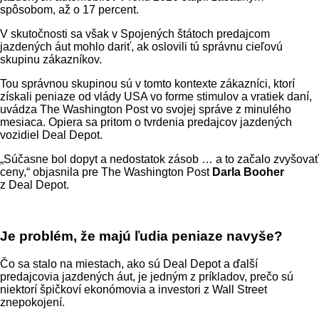
spôsobom, až o 17 percent.
V skutočnosti sa však v Spojených štátoch predajcom
jazdených áut mohlo dariť, ak oslovili tú správnu cieľovú
skupinu zákazníkov.
Tou správnou skupinou sú v tomto kontexte zákazníci, ktorí
získali peniaze od vlády USA vo forme stimulov a vratiek daní,
uvádza The Washington Post vo svojej správe z minulého
mesiaca. Opiera sa pritom o tvrdenia predajcov jazdených
vozidiel Deal Depot.
„Súčasne bol dopyt a nedostatok zásob … a to začalo zvyšovať
ceny,“ objasnila pre The Washington Post
Darla Booher
z Deal Depot.
Je problém, že majú ľudia peniaze navyše?
Čo sa stalo na miestach, ako sú Deal Depot a ďalší
predajcovia jazdených áut, je jedným z príkladov, prečo sú
niektorí špičkoví ekonómovia a investori z Wall Street
znepokojení.