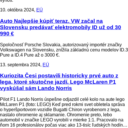
výnos.
10. októbra 2024,
EÚ
Auto
Najlepšie kúpiť teraz. VW začal na
Slovensku predávať elektromobily ID už od 30
990 €
Spoločnosť Porsche Slovakia, autorizovaný importér značky
Volkswagen na Slovensku, znížila základnú cenu modelov ID.3
Pure a ID.4 Pure až o 3000 €.
13. septembra 2024,
EÚ
Kuriozita
Česi postavili historicky prvé auto z
lega, ktoré skutočne jazdí. Lego McLaren P1
vyskúšal sám Lando Norris
Pilot F1 Lando Norris úspešne odjazdil celé kolo na aute lego
McLaren P1 (foto: LEGO) Keď pred rokmi svet obletela správa
o hyperšportovom vozidle Bugatti Chiron vyrobenom z lega,
nastalo ohromenie aj sklamanie. Ohromenie preto, lebo
automobil v značke LEGO vyrobili v mierke 1:1. Pracovalo na
ňom 16 profesionálov počas viac ako 13-tisíc ľudských hodín…