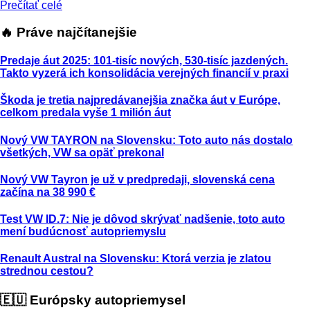
Prečítať celé
🔥 Práve najčítanejšie
Predaje áut 2025: 101-tisíc nových, 530-tisíc jazdených.
Takto vyzerá ich konsolidácia verejných financií v praxi
Škoda je tretia najpredávanejšia značka áut v Európe,
celkom predala vyše 1 milión áut
Nový VW TAYRON na Slovensku: Toto auto nás dostalo
všetkých, VW sa opäť prekonal
Nový VW Tayron je už v predpredaji, slovenská cena
začína na 38 990 €
Test VW ID.7: Nie je dôvod skrývať nadšenie, toto auto
mení budúcnosť autopriemyslu
Renault Austral na Slovensku: Ktorá verzia je zlatou
strednou cestou?
🇪🇺 Európsky autopriemysel