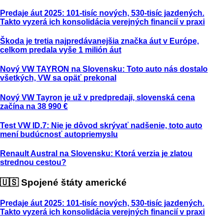
Predaje áut 2025: 101-tisíc nových, 530-tisíc jazdených.
Takto vyzerá ich konsolidácia verejných financií v praxi
Škoda je tretia najpredávanejšia značka áut v Európe,
celkom predala vyše 1 milión áut
Nový VW TAYRON na Slovensku: Toto auto nás dostalo
všetkých, VW sa opäť prekonal
Nový VW Tayron je už v predpredaji, slovenská cena
začína na 38 990 €
Test VW ID.7: Nie je dôvod skrývať nadšenie, toto auto
mení budúcnosť autopriemyslu
Renault Austral na Slovensku: Ktorá verzia je zlatou
strednou cestou?
🇺🇸 Spojené štáty americké
Predaje áut 2025: 101-tisíc nových, 530-tisíc jazdených.
Takto vyzerá ich konsolidácia verejných financií v praxi