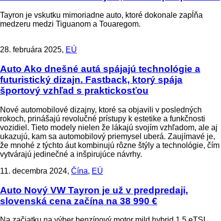
Tayron je vskutku mimoriadne auto, ktoré dokonale zapĺňa
medzeru medzi Tiguanom a Touaregom.
28. februára 2025,
EÚ
Auto
Ako dnešné autá spájajú technológie a
futuristický dizajn. Fastback, ktorý spája
športový vzhľad s praktickosťou
Nové automobilové dizajny, ktoré sa objavili v posledných
rokoch, prinášajú revolučné prístupy k estetike a funkčnosti
vozidiel. Tieto modely nielen že lákajú svojím vzhľadom, ale aj
ukazujú, kam sa automobilový priemysel uberá. Zaujímavé je,
že mnohé z týchto áut kombinujú rôzne štýly a technológie, čím
vytvárajú jedinečné a inšpirujúce návrhy.
11. decembra 2024,
Čína
,
EÚ
Auto
Nový VW Tayron je už v predpredaji,
slovenská cena začína na 38 990 €
Na začiatku na výber benzínový motor mild hybrid 1.5 eTSI,