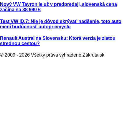
Nový VW Tayron je už v predpredaji, slovenská cena
začína na 38 990 €
Test VW ID.7: Nie je dôvod skrývať nadšenie, toto auto
mení budúcnosť autopriemyslu
Renault Austral na Slovensku: Ktorá verzia je zlatou
strednou cestou?
© 2009 - 2026 Všetky práva vyhradené Zákruta.sk