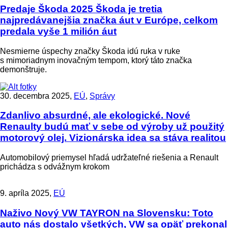
Predaje Škoda 2025
Škoda je tretia
najpredávanejšia značka áut v Európe, celkom
predala vyše 1 milión áut
Nesmierne úspechy značky Škoda idú ruka v ruke
s mimoriadnym inovačným tempom, ktorý táto značka
demonštruje.
30. decembra 2025,
EÚ
,
Správy
Zdanlivo absurdné, ale ekologické. Nové
Renaulty budú mať v sebe od výroby už použitý
motorový olej. Vizionárska idea sa stáva realitou
Automobilový priemysel hľadá udržateľné riešenia a Renault
prichádza s odvážnym krokom
9. apríla 2025,
EÚ
Naživo
Nový VW TAYRON na Slovensku: Toto
auto nás dostalo všetkých, VW sa opäť prekonal