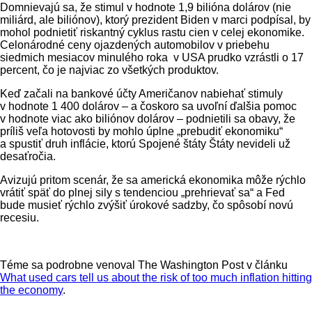
Domnievajú sa, že stimul v hodnote 1,9 bilióna dolárov (nie
miliárd, ale biliónov), ktorý prezident Biden v marci podpísal, by
mohol podnietiť riskantný cyklus rastu cien v celej ekonomike.
Celonárodné ceny ojazdených automobilov v priebehu
siedmich mesiacov minulého roka v USA prudko vzrástli o 17
percent, čo je najviac zo všetkých produktov.
Keď začali na bankové účty Američanov nabiehať stimuly
v hodnote 1 400 dolárov – a čoskoro sa uvoľní ďalšia pomoc
v hodnote viac ako biliónov dolárov – podnietili sa obavy, že
príliš veľa hotovosti by mohlo úplne „prebudiť ekonomiku“
a spustiť druh inflácie, ktorú Spojené štáty Štáty nevideli už
desaťročia.
Avizujú pritom scenár, že sa americká ekonomika môže rýchlo
vrátiť späť do plnej sily s tendenciou „prehrievať sa“ a Fed
bude musieť rýchlo zvýšiť úrokové sadzby, čo spôsobí novú
recesiu.
Téme sa podrobne venoval The Washington Post v článku
What used cars tell us about the risk of too much inflation hitting
the economy
.