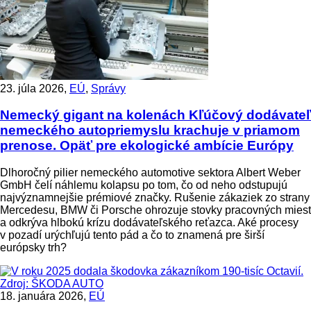
23. júla 2026,
EÚ
,
Správy
Nemecký gigant na kolenách
Kľúčový dodávateľ
nemeckého autopriemyslu krachuje v priamom
prenose. Opäť pre ekologické ambície Európy
Dlhoročný pilier nemeckého automotive sektora Albert Weber
GmbH čelí náhlemu kolapsu po tom, čo od neho odstupujú
najvýznamnejšie prémiové značky. Rušenie zákaziek zo strany
Mercedesu, BMW či Porsche ohrozuje stovky pracovných miest
a odkrýva hlbokú krízu dodávateľského reťazca. Aké procesy
v pozadí urýchľujú tento pád a čo to znamená pre širší
európsky trh?
18. januára 2026,
EÚ