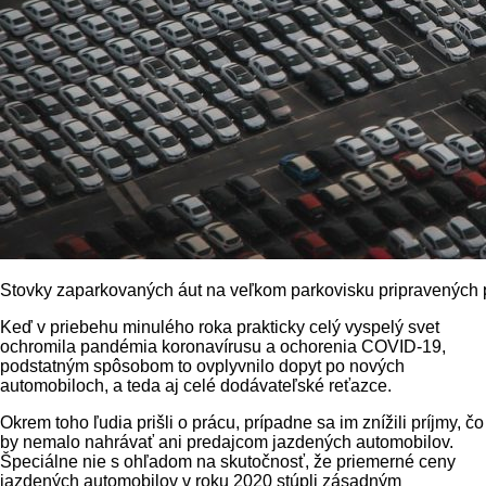
Stovky zaparkovaných áut na veľkom parkovisku pripravených p
Keď v priebehu minulého roka prakticky celý vyspelý svet
ochromila pandémia koronavírusu a ochorenia COVID-19,
podstatným spôsobom to ovplyvnilo dopyt po nových
automobiloch, a teda aj celé dodávateľské reťazce.
Okrem toho ľudia prišli o prácu, prípadne sa im znížili príjmy, čo
by nemalo nahrávať ani predajcom jazdených automobilov.
Špeciálne nie s ohľadom na skutočnosť, že priemerné ceny
jazdených automobilov v roku 2020 stúpli zásadným