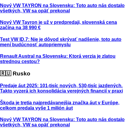
Nový VW TAYRON na Slovensku: Toto auto nás dostalo
všetkých, VW sa opäť prekonal
Nový VW Tayron je už v predpredaji, slovenská cena
začína na 38 990 €
Test VW ID.7: Nie je dôvod skrývať nadšenie, toto auto
mení budúcnosť autopriemyslu
Renault Austral na Slovensku: Ktorá verzia je zlatou
strednou cestou?
🇷🇺 Rusko
Predaje áut 2025: 101-tisíc nových, 530-tisíc jazdených.
Takto vyzerá ich konsolidácia verejných financií v praxi
Škoda je tretia najpredávanejšia značka áut v Európe,
celkom predala vyše 1 milión áut
Nový VW TAYRON na Slovensku: Toto auto nás dostalo
všetkých, VW sa opäť prekonal